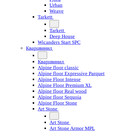
Urban
Weave
Tarkett
Tarkett
Deep House
Wicanders Start SPC
Кварцвинил
Кварцвинил
Alpine floor classic
Alpine floor Expressive Parquet
Alpine Floor Intense
Alpine Floor Premium XL
Alpine floor Real wood
Alpine floor Sequoia
Alpine Floor Stone
Art Stone
Art Stone
Art Stone Armor MPL