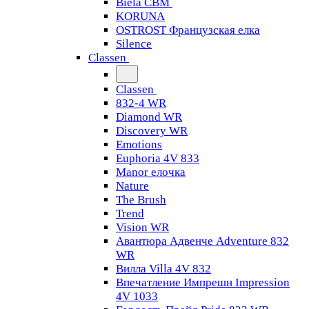
Biela CBM
KORUNA
OSTROST Французская елка
Silence
Classen
Classen
832-4 WR
Diamond WR
Discovery WR
Emotions
Euphoria 4V 833
Manor елочка
Nature
The Brush
Trend
Vision WR
Авантюра Адвенче Adventure 832
WR
Вилла Villa 4V 832
Впечатление Импрешн Impression
4V 1033