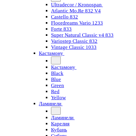
Ultradecor / Kronospan
Atlantic Mo.Re 832 V4
Castello 832
Floordreams Vario 1233
Forte 833
Super Natural Classic v4 833
Variostep Classic 832
Vintage Classic 1033
Кастамону
Кастамону
Black
Blue
Green
Red
Yellow
Ламинели
Ламинели
Карелия
Кубань
Сибирь