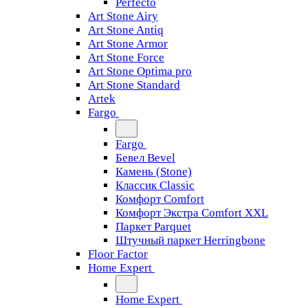
Perfecto
Art Stone Airy
Art Stone Antiq
Art Stone Armor
Art Stone Force
Art Stone Optima pro
Art Stone Standard
Artek
Fargo
Fargo
Бевел Bevel
Камень (Stone)
Классик Classic
Комфорт Comfort
Комфорт Экстра Comfort XXL
Паркет Parquet
Штучный паркет Herringbone
Floor Factor
Home Expert
Home Expert