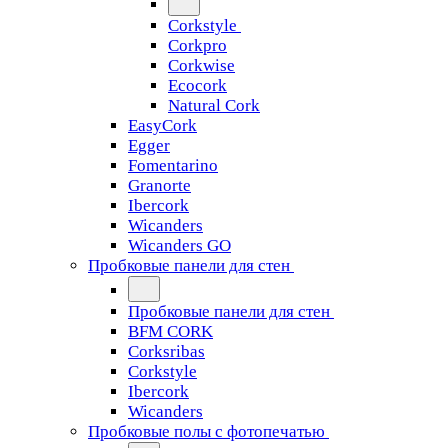
Corkstyle
Corkpro
Corkwise
Ecocork
Natural Cork
EasyCork
Egger
Fomentarino
Granorte
Ibercork
Wicanders
Wicanders GO
Пробковые панели для стен
Пробковые панели для стен
BFM CORK
Corksribas
Corkstyle
Ibercork
Wicanders
Пробковые полы с фотопечатью