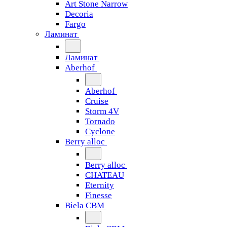
Art Stone Narrow
Decoria
Fargo
Ламинат
Ламинат
Aberhof
Aberhof
Cruise
Storm 4V
Tornado
Сyclone
Berry alloc
Berry alloc
CHATEAU
Eternity
Finesse
Biela CBM