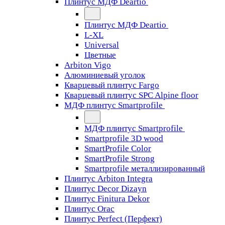
Плинтус МДФ Deartio
Плинтус МДФ Deartio
L-XL
Universal
Цветные
Arbiton Vigo
Алюминиевый уголок
Кварцевый плинтус Fargo
Кварцевый плинтус SPC Alpine floor
МДФ плинтус Smartprofile
МДФ плинтус Smartprofile
Smartprofile 3D wood
SmartProfile Color
SmartProfile Strong
Smartprofile металлизированный
Плинтус Arbiton Integra
Плинтус Decor Dizayn
Плинтус Finitura Dekor
Плинтус Orac
Плинтус Perfect (Перфект)