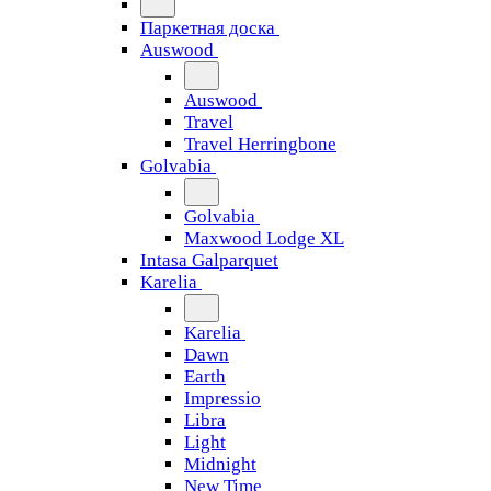
Паркетная доска
Auswood
Auswood
Travel
Travel Herringbone
Golvabia
Golvabia
Maxwood Lodge XL
Intasa Galparquet
Karelia
Karelia
Dawn
Earth
Impressio
Libra
Light
Midnight
New Time