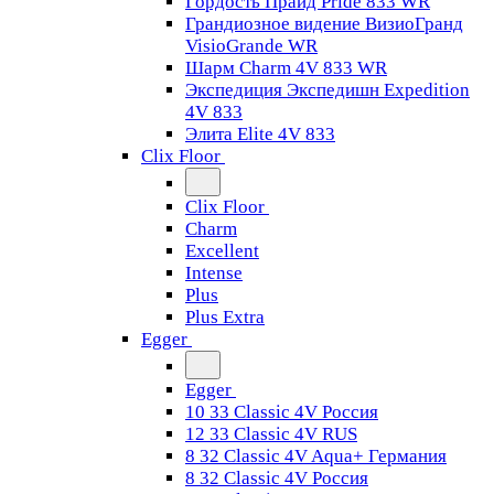
Гордость Прайд Pride 833 WR
Грандиозное видение ВизиоГранд
VisioGrande WR
Шарм Charm 4V 833 WR
Экспедиция Экспедишн Expedition
4V 833
Элита Elite 4V 833
Clix Floor
Clix Floor
Charm
Excellent
Intense
Plus
Plus Extra
Egger
Egger
10 33 Classic 4V Россия
12 33 Classic 4V RUS
8 32 Classic 4V Aqua+ Германия
8 32 Classic 4V Россия