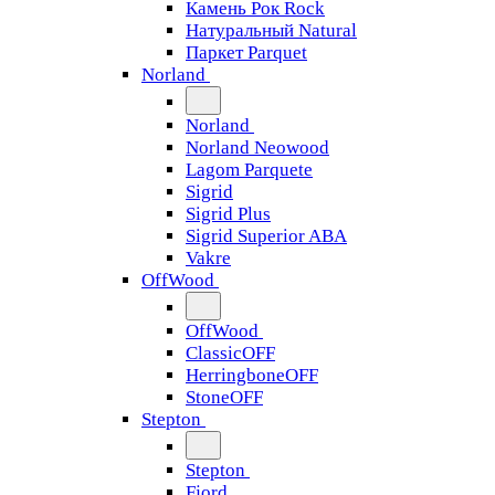
Камень Рок Rock
Натуральный Natural
Паркет Parquet
Norland
Norland
Norland Neowood
Lagom Parquete
Sigrid
Sigrid Plus
Sigrid Superior ABA
Vakre
OffWood
OffWood
ClassicOFF
HerringboneOFF
StoneOFF
Stepton
Stepton
Fjord