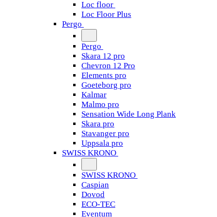
Loc floor
Loc Floor Plus
Pergo
Pergo
Skara 12 pro
Chevron 12 Pro
Elements pro
Goeteborg pro
Kalmar
Malmo pro
Sensation Wide Long Plank
Skara pro
Stavanger pro
Uppsala pro
SWISS KRONO
SWISS KRONO
Caspian
Dovod
ECO-TEC
Eventum