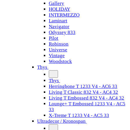
Gallery
HOLIDAY
INTERMEZZO
Laminart
Navigator
Odyssey 833
Pilot
Robinson
Universe
Vintage
Woodstock
Thys
Thys
Herringbone T 1233 V4 - AC6 33
Living T Classic 832 V4 - AC4 32
Living T Embossed 832 V4 - AC4 32
Lounge+ T Embossed 1233 V4 - AC5
33
X-Treme T 1233 V4 - AC5 33
Ultradecor / Kronospan