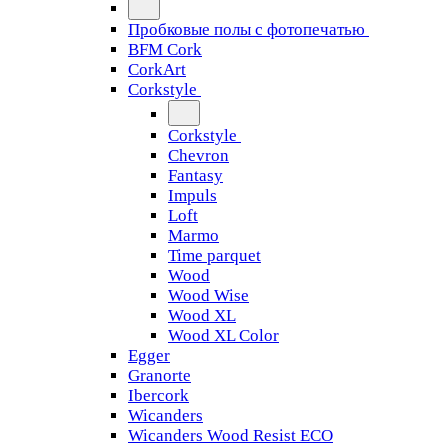
Пробковые полы с фотопечатью
BFM Cork
CorkArt
Corkstyle
Corkstyle
Chevron
Fantasy
Impuls
Loft
Marmo
Time parquet
Wood
Wood Wise
Wood XL
Wood XL Color
Egger
Granorte
Ibercork
Wicanders
Wicanders Wood Resist ECO