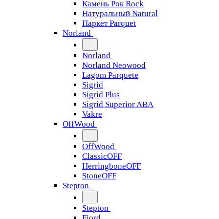
Камень Рок Rock
Натуральный Natural
Паркет Parquet
Norland
Norland
Norland Neowood
Lagom Parquete
Sigrid
Sigrid Plus
Sigrid Superior ABA
Vakre
OffWood
OffWood
ClassicOFF
HerringboneOFF
StoneOFF
Stepton
Stepton
Fjord