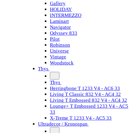
Gallery
HOLIDAY
INTERMEZZO
Laminart
Navigator
Odyssey 833
Pilot
Robinson
Universe
Vintage
Woodstock
Thys
Thys
Herringbone T 1233 V4 - AC6 33
Living T Classic 832 V4 - AC4 32
Living T Embossed 832 V4 - AC4 32
Lounge+ T Embossed 1233 V4 - AC5
33
X-Treme T 1233 V4 - AC5 33
Ultradecor / Kronospan