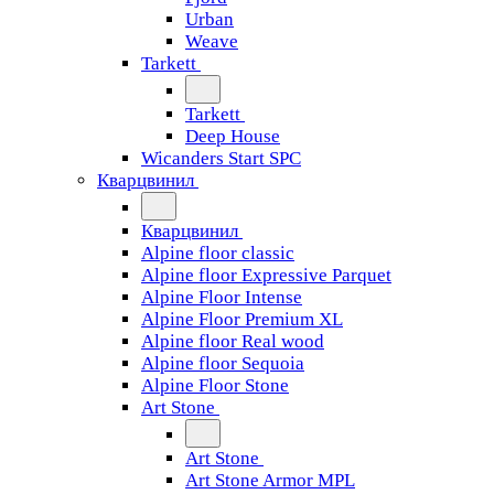
Urban
Weave
Tarkett
Tarkett
Deep House
Wicanders Start SPC
Кварцвинил
Кварцвинил
Alpine floor classic
Alpine floor Expressive Parquet
Alpine Floor Intense
Alpine Floor Premium XL
Alpine floor Real wood
Alpine floor Sequoia
Alpine Floor Stone
Art Stone
Art Stone
Art Stone Armor MPL