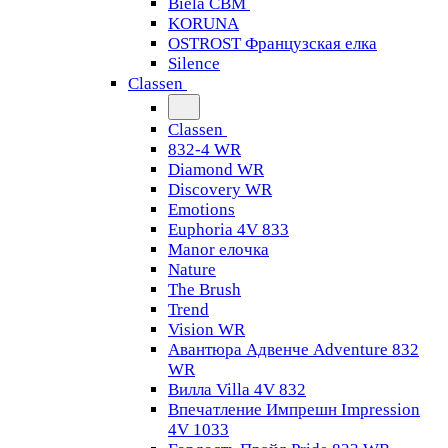
Biela CBM
KORUNA
OSTROST Французская елка
Silence
Classen
Classen
832-4 WR
Diamond WR
Discovery WR
Emotions
Euphoria 4V 833
Manor елочка
Nature
The Brush
Trend
Vision WR
Авантюра Адвенче Adventure 832
WR
Вилла Villa 4V 832
Впечатление Импрешн Impression
4V 1033