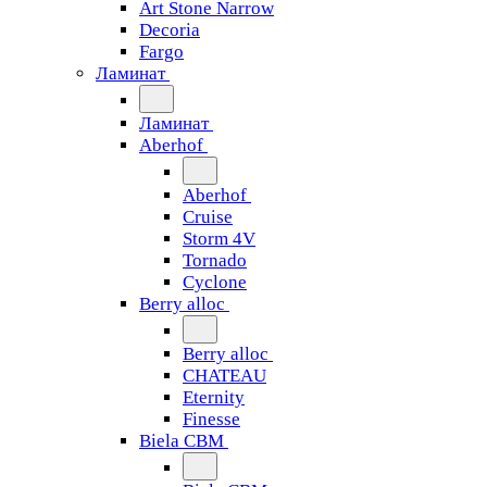
Art Stone Narrow
Decoria
Fargo
Ламинат
Ламинат
Aberhof
Aberhof
Cruise
Storm 4V
Tornado
Сyclone
Berry alloc
Berry alloc
CHATEAU
Eternity
Finesse
Biela CBM