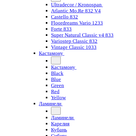
Ultradecor / Kronospan
Atlantic Mo.Re 832 V4
Castello 832
Floordreams Vario 1233
Forte 833
Super Natural Classic v4 833
Variostep Classic 832
Vintage Classic 1033
Кастамону
Кастамону
Black
Blue
Green
Red
Yellow
Ламинели
Ламинели
Карелия
Кубань
Сибирь