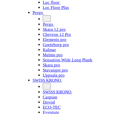
Loc floor
Loc Floor Plus
Pergo
Pergo
Skara 12 pro
Chevron 12 Pro
Elements pro
Goeteborg pro
Kalmar
Malmo pro
Sensation Wide Long Plank
Skara pro
Stavanger pro
Uppsala pro
SWISS KRONO
SWISS KRONO
Caspian
Dovod
ECO-TEC
Eventum