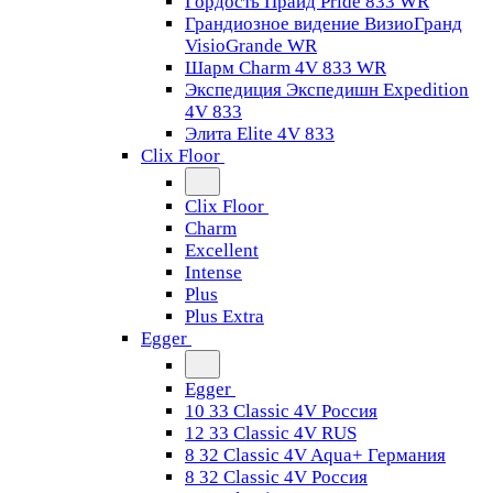
Гордость Прайд Pride 833 WR
Грандиозное видение ВизиоГранд
VisioGrande WR
Шарм Charm 4V 833 WR
Экспедиция Экспедишн Expedition
4V 833
Элита Elite 4V 833
Clix Floor
Clix Floor
Charm
Excellent
Intense
Plus
Plus Extra
Egger
Egger
10 33 Classic 4V Россия
12 33 Classic 4V RUS
8 32 Classic 4V Aqua+ Германия
8 32 Classic 4V Россия