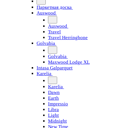
Паркетная доска
Auswood
Auswood
Travel
Travel Herringbone
Golvabia
Golvabia
Maxwood Lodge XL
Intasa Galparquet
Karelia
Karelia
Dawn
Earth
Impressio
Libra
Light
Midnight
New Time