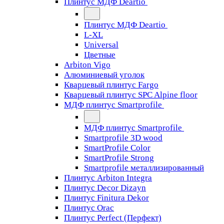
Плинтус МДФ Deartio
Плинтус МДФ Deartio
L-XL
Universal
Цветные
Arbiton Vigo
Алюминиевый уголок
Кварцевый плинтус Fargo
Кварцевый плинтус SPC Alpine floor
МДФ плинтус Smartprofile
МДФ плинтус Smartprofile
Smartprofile 3D wood
SmartProfile Color
SmartProfile Strong
Smartprofile металлизированный
Плинтус Arbiton Integra
Плинтус Decor Dizayn
Плинтус Finitura Dekor
Плинтус Orac
Плинтус Perfect (Перфект)