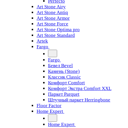
Perfecto
Art Stone Airy
Art Stone Antiq
Art Stone Armor
Art Stone Force
Art Stone Optima pro
Art Stone Standard
Artek
Fargo
Fargo
Бевел Bevel
Камень (Stone)
Классик Classic
Комфорт Comfort
Комфорт Экстра Comfort XXL
Паркет Parquet
Штучный паркет Herringbone
Floor Factor
Home Expert
Home Expert