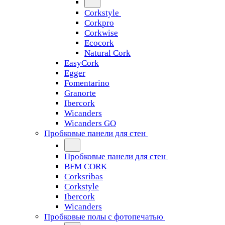
Corkstyle
Corkpro
Corkwise
Ecocork
Natural Cork
EasyCork
Egger
Fomentarino
Granorte
Ibercork
Wicanders
Wicanders GO
Пробковые панели для стен
Пробковые панели для стен
BFM CORK
Corksribas
Corkstyle
Ibercork
Wicanders
Пробковые полы с фотопечатью