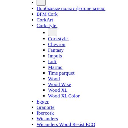
Пробковые полы с фотопечатью
BFM Cork
CorkArt
Corkstyle
Corkstyle
Chevron
Fantasy
Impuls
Loft
Marmo
Time parquet
Wood
Wood Wise
Wood XL
Wood XL Color
Egger
Granorte
Ibercork
Wicanders
Wicanders Wood Resist ECO