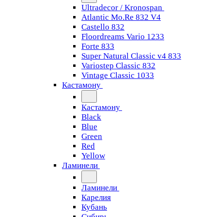
Ultradecor / Kronospan
Atlantic Mo.Re 832 V4
Castello 832
Floordreams Vario 1233
Forte 833
Super Natural Classic v4 833
Variostep Classic 832
Vintage Classic 1033
Кастамону
Кастамону
Black
Blue
Green
Red
Yellow
Ламинели
Ламинели
Карелия
Кубань
Сибирь