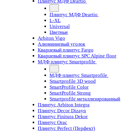
Плинтус МДФ Deartio
Плинтус МДФ Deartio
L-XL
Universal
Цветные
Arbiton Vigo
Алюминиевый уголок
Кварцевый плинтус Fargo
Кварцевый плинтус SPC Alpine floor
МДФ плинтус Smartprofile
МДФ плинтус Smartprofile
Smartprofile 3D wood
SmartProfile Color
SmartProfile Strong
Smartprofile металлизированный
Плинтус Arbiton Integra
Плинтус Decor Dizayn
Плинтус Finitura Dekor
Плинтус Orac
Плинтус Perfect (Перфект)