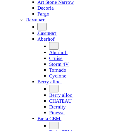
Art Stone Narrow
Decoria
Fargo
Ламинат
Ламинат
Aberhof
Aberhof
Cruise
Storm 4V
Tornado
Сyclone
Berry alloc
Berry alloc
CHATEAU
Eternity
Finesse
Biela CBM