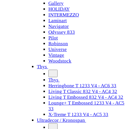
Gallery
HOLIDAY
INTERMEZZO
Laminart
Navigator
Odyssey 833
Pilot
Robinson
Universe
Vintage
Woodstock
Thys
Thys
Herringbone T 1233 V4 - AC6 33
Living T Classic 832 V4 - AC4 32
Living T Embossed 832 V4 - AC4 32
Lounge+ T Embossed 1233 V4 - AC5
33
X-Treme T 1233 V4 - AC5 33
Ultradecor / Kronospan