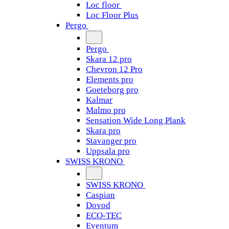
Loc floor
Loc Floor Plus
Pergo
Pergo
Skara 12 pro
Chevron 12 Pro
Elements pro
Goeteborg pro
Kalmar
Malmo pro
Sensation Wide Long Plank
Skara pro
Stavanger pro
Uppsala pro
SWISS KRONO
SWISS KRONO
Caspian
Dovod
ECO-TEC
Eventum