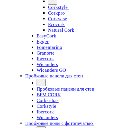
Corkstyle
Corkpro
Corkwise
Ecocork
Natural Cork
EasyCork
Egger
Fomentarino
Granorte
Ibercork
Wicanders
Wicanders GO
Пробковые панели для стен
Пробковые панели для стен
BFM CORK
Corksribas
Corkstyle
Ibercork
Wicanders
Пробковые полы с фотопечатью