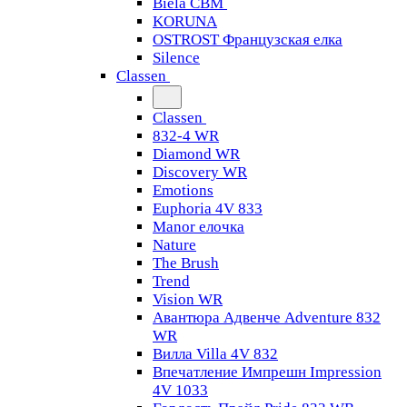
Biela CBM
KORUNA
OSTROST Французская елка
Silence
Classen
Classen
832-4 WR
Diamond WR
Discovery WR
Emotions
Euphoria 4V 833
Manor елочка
Nature
The Brush
Trend
Vision WR
Авантюра Адвенче Adventure 832
WR
Вилла Villa 4V 832
Впечатление Импрешн Impression
4V 1033