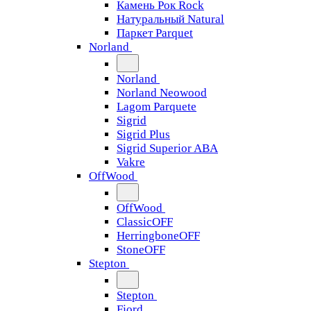
Камень Рок Rock
Натуральный Natural
Паркет Parquet
Norland
Norland
Norland Neowood
Lagom Parquete
Sigrid
Sigrid Plus
Sigrid Superior ABA
Vakre
OffWood
OffWood
ClassicOFF
HerringboneOFF
StoneOFF
Stepton
Stepton
Fjord