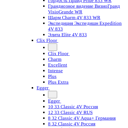
Гордость Прайд Pride 833 WR
Грандиозное видение ВизиоГранд
VisioGrande WR
Шарм Charm 4V 833 WR
Экспедиция Экспедишн Expedition
4V 833
Элита Elite 4V 833
Clix Floor
Clix Floor
Charm
Excellent
Intense
Plus
Plus Extra
Egger
Egger
10 33 Classic 4V Россия
12 33 Classic 4V RUS
8 32 Classic 4V Aqua+ Германия
8 32 Classic 4V Россия