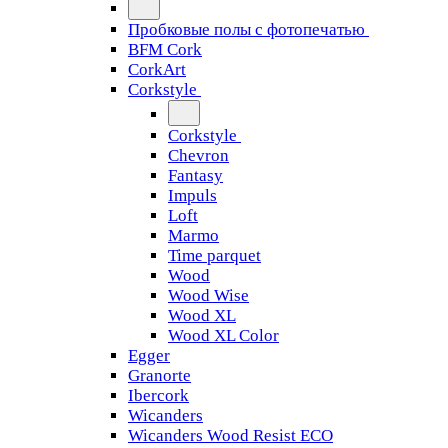
Пробковые полы с фотопечатью
BFM Cork
CorkArt
Corkstyle
Corkstyle
Chevron
Fantasy
Impuls
Loft
Marmo
Time parquet
Wood
Wood Wise
Wood XL
Wood XL Color
Egger
Granorte
Ibercork
Wicanders
Wicanders Wood Resist ECO