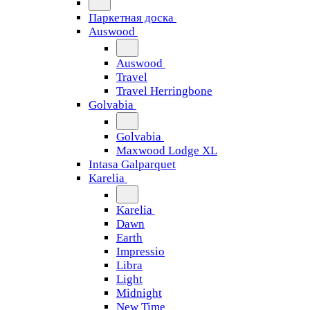
Паркетная доска
Auswood
Auswood
Travel
Travel Herringbone
Golvabia
Golvabia
Maxwood Lodge XL
Intasa Galparquet
Karelia
Karelia
Dawn
Earth
Impressio
Libra
Light
Midnight
New Time