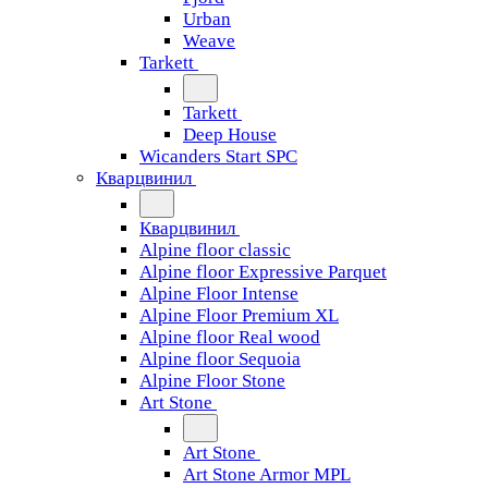
Urban
Weave
Tarkett
Tarkett
Deep House
Wicanders Start SPC
Кварцвинил
Кварцвинил
Alpine floor classic
Alpine floor Expressive Parquet
Alpine Floor Intense
Alpine Floor Premium XL
Alpine floor Real wood
Alpine floor Sequoia
Alpine Floor Stone
Art Stone
Art Stone
Art Stone Armor MPL