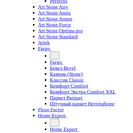
Perfecto
Art Stone Airy
Art Stone Antiq
Art Stone Armor
Art Stone Force
Art Stone Optima pro
Art Stone Standard
Artek
Fargo
Fargo
Бевел Bevel
Камень (Stone)
Классик Classic
Комфорт Comfort
Комфорт Экстра Comfort XXL
Паркет Parquet
Штучный паркет Herringbone
Floor Factor
Home Expert
Home Expert