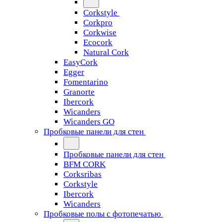
Corkstyle
Corkpro
Corkwise
Ecocork
Natural Cork
EasyCork
Egger
Fomentarino
Granorte
Ibercork
Wicanders
Wicanders GO
Пробковые панели для стен
Пробковые панели для стен
BFM CORK
Corksribas
Corkstyle
Ibercork
Wicanders
Пробковые полы с фотопечатью