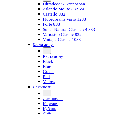
Ultradecor / Kronospan
Atlantic Mo.Re 832 V4
Castello 832
Floordreams Vario 1233
Forte 833
Super Natural Classic v4 833
Variostep Classic 832
Vintage Classic 1033
Кастамону
Кастамону
Black
Blue
Green
Red
Yellow
Ламинели
Ламинели
Карелия
Кубань
Сибирь