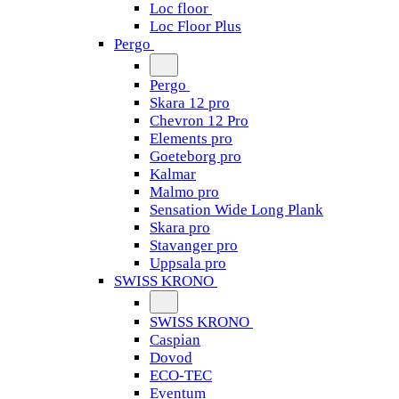
Loc floor
Loc Floor Plus
Pergo
Pergo
Skara 12 pro
Chevron 12 Pro
Elements pro
Goeteborg pro
Kalmar
Malmo pro
Sensation Wide Long Plank
Skara pro
Stavanger pro
Uppsala pro
SWISS KRONO
SWISS KRONO
Caspian
Dovod
ECO-TEC
Eventum