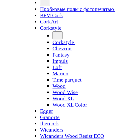
Пробковые полы с фотопечатью
BFM Cork
CorkArt
Corkstyle
Corkstyle
Chevron
Fantasy
Impuls
Loft
Marmo
Time parquet
Wood
Wood Wise
Wood XL
Wood XL Color
Egger
Granorte
Ibercork
Wicanders
Wicanders Wood Resist ECO