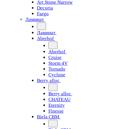
Art Stone Narrow
Decoria
Fargo
Ламинат
Ламинат
Aberhof
Aberhof
Cruise
Storm 4V
Tornado
Сyclone
Berry alloc
Berry alloc
CHATEAU
Eternity
Finesse
Biela CBM