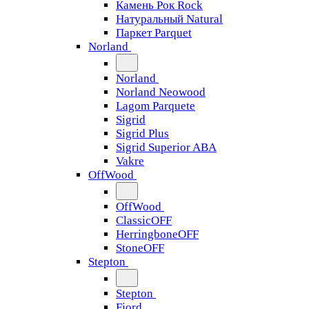
Камень Рок Rock
Натуральный Natural
Паркет Parquet
Norland
Norland
Norland Neowood
Lagom Parquete
Sigrid
Sigrid Plus
Sigrid Superior ABA
Vakre
OffWood
OffWood
ClassicOFF
HerringboneOFF
StoneOFF
Stepton
Stepton
Fjord