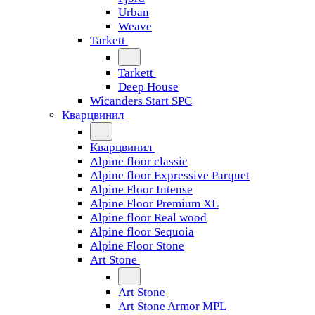
Urban
Weave
Tarkett
Tarkett
Deep House
Wicanders Start SPC
Кварцвинил
Кварцвинил
Alpine floor classic
Alpine floor Expressive Parquet
Alpine Floor Intense
Alpine Floor Premium XL
Alpine floor Real wood
Alpine floor Sequoia
Alpine Floor Stone
Art Stone
Art Stone
Art Stone Armor MPL