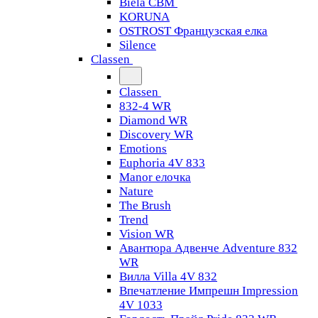
Biela CBM
KORUNA
OSTROST Французская елка
Silence
Classen
Classen
832-4 WR
Diamond WR
Discovery WR
Emotions
Euphoria 4V 833
Manor елочка
Nature
The Brush
Trend
Vision WR
Авантюра Адвенче Adventure 832
WR
Вилла Villa 4V 832
Впечатление Импрешн Impression
4V 1033