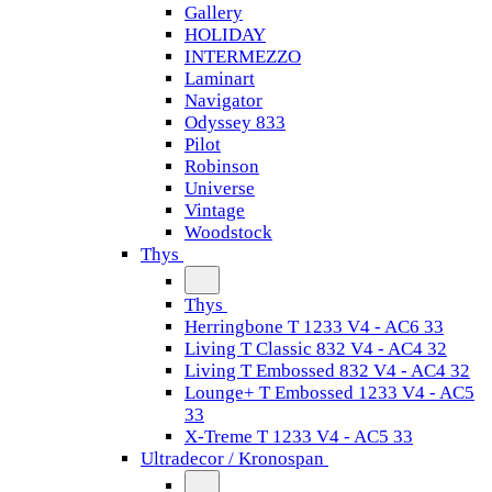
Gallery
HOLIDAY
INTERMEZZO
Laminart
Navigator
Odyssey 833
Pilot
Robinson
Universe
Vintage
Woodstock
Thys
Thys
Herringbone T 1233 V4 - AC6 33
Living T Classic 832 V4 - AC4 32
Living T Embossed 832 V4 - AC4 32
Lounge+ T Embossed 1233 V4 - AC5
33
X-Treme T 1233 V4 - AC5 33
Ultradecor / Kronospan