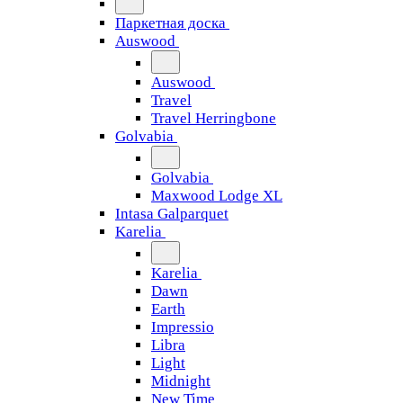
Паркетная доска
Auswood
Auswood
Travel
Travel Herringbone
Golvabia
Golvabia
Maxwood Lodge XL
Intasa Galparquet
Karelia
Karelia
Dawn
Earth
Impressio
Libra
Light
Midnight
New Time