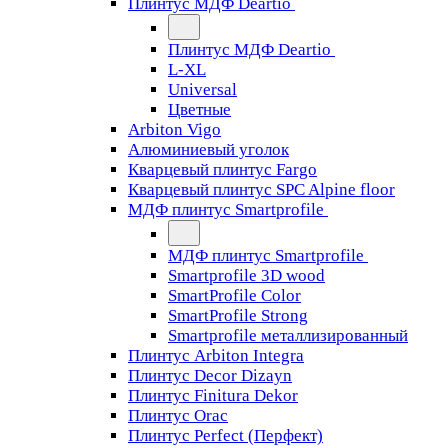
Плинтус МДФ Deartio
Плинтус МДФ Deartio
L-XL
Universal
Цветные
Arbiton Vigo
Алюминиевый уголок
Кварцевый плинтус Fargo
Кварцевый плинтус SPC Alpine floor
МДФ плинтус Smartprofile
МДФ плинтус Smartprofile
Smartprofile 3D wood
SmartProfile Color
SmartProfile Strong
Smartprofile металлизированный
Плинтус Arbiton Integra
Плинтус Decor Dizayn
Плинтус Finitura Dekor
Плинтус Orac
Плинтус Perfect (Перфект)