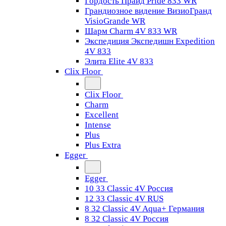
Гордость Прайд Pride 833 WR
Грандиозное видение ВизиоГранд
VisioGrande WR
Шарм Charm 4V 833 WR
Экспедиция Экспедишн Expedition
4V 833
Элита Elite 4V 833
Clix Floor
Clix Floor
Charm
Excellent
Intense
Plus
Plus Extra
Egger
Egger
10 33 Classic 4V Россия
12 33 Classic 4V RUS
8 32 Classic 4V Aqua+ Германия
8 32 Classic 4V Россия