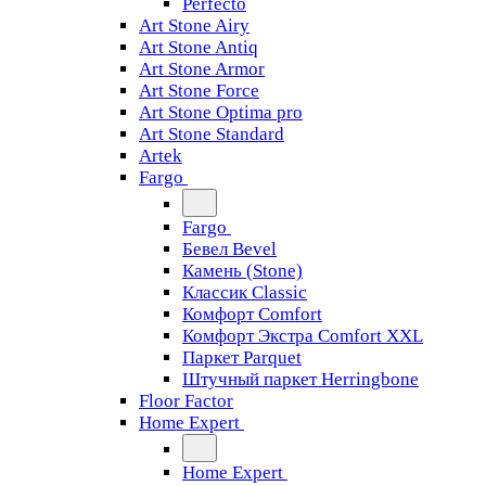
Perfecto
Art Stone Airy
Art Stone Antiq
Art Stone Armor
Art Stone Force
Art Stone Optima pro
Art Stone Standard
Artek
Fargo
Fargo
Бевел Bevel
Камень (Stone)
Классик Classic
Комфорт Comfort
Комфорт Экстра Comfort XXL
Паркет Parquet
Штучный паркет Herringbone
Floor Factor
Home Expert
Home Expert