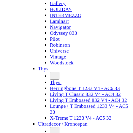
Gallery
HOLIDAY
INTERMEZZO
Laminart
Navigator
Odyssey 833
Pilot
Robinson
Universe
Vintage
Woodstock
Thys
Thys
Herringbone T 1233 V4 - AC6 33
Living T Classic 832 V4 - AC4 32
Living T Embossed 832 V4 - AC4 32
Lounge+ T Embossed 1233 V4 - AC5
33
X-Treme T 1233 V4 - AC5 33
Ultradecor / Kronospan