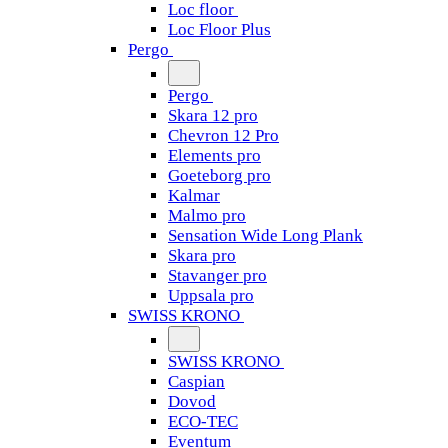
Loc floor
Loc Floor Plus
Pergo
Pergo
Skara 12 pro
Chevron 12 Pro
Elements pro
Goeteborg pro
Kalmar
Malmo pro
Sensation Wide Long Plank
Skara pro
Stavanger pro
Uppsala pro
SWISS KRONO
SWISS KRONO
Caspian
Dovod
ECO-TEC
Eventum