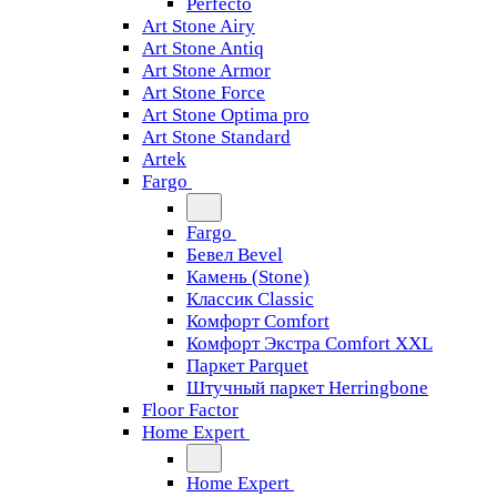
Perfecto
Art Stone Airy
Art Stone Antiq
Art Stone Armor
Art Stone Force
Art Stone Optima pro
Art Stone Standard
Artek
Fargo
Fargo
Бевел Bevel
Камень (Stone)
Классик Classic
Комфорт Comfort
Комфорт Экстра Comfort XXL
Паркет Parquet
Штучный паркет Herringbone
Floor Factor
Home Expert
Home Expert