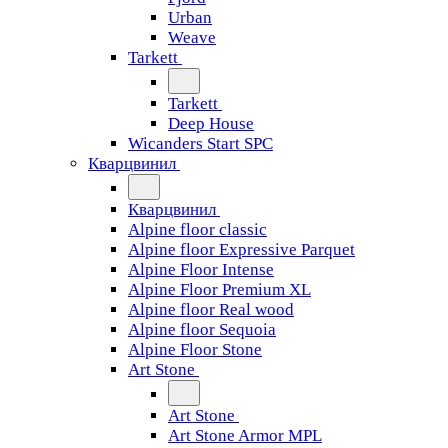
Urban
Weave
Tarkett
Tarkett
Deep House
Wicanders Start SPC
Кварцвинил
Кварцвинил
Alpine floor classic
Alpine floor Expressive Parquet
Alpine Floor Intense
Alpine Floor Premium XL
Alpine floor Real wood
Alpine floor Sequoia
Alpine Floor Stone
Art Stone
Art Stone
Art Stone Armor MPL