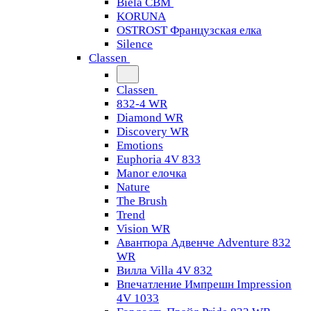
Biela CBM
KORUNA
OSTROST Французская елка
Silence
Classen
Classen
832-4 WR
Diamond WR
Discovery WR
Emotions
Euphoria 4V 833
Manor елочка
Nature
The Brush
Trend
Vision WR
Авантюра Адвенче Adventure 832
WR
Вилла Villa 4V 832
Впечатление Импрешн Impression
4V 1033