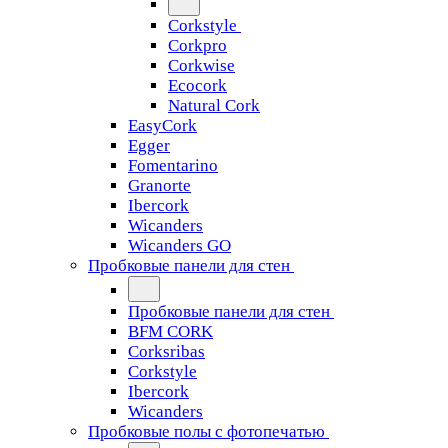
Corkstyle
Corkpro
Corkwise
Ecocork
Natural Cork
EasyCork
Egger
Fomentarino
Granorte
Ibercork
Wicanders
Wicanders GO
Пробковые панели для стен
Пробковые панели для стен
BFM CORK
Corksribas
Corkstyle
Ibercork
Wicanders
Пробковые полы с фотопечатью