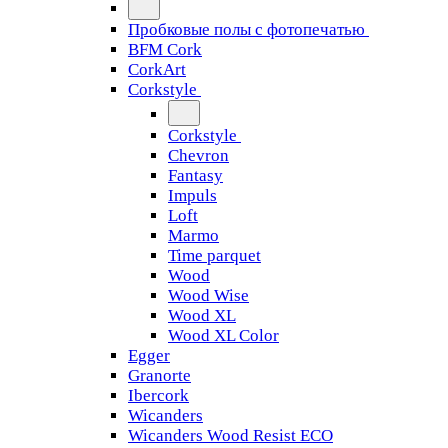
Пробковые полы с фотопечатью
BFM Cork
CorkArt
Corkstyle
Corkstyle
Chevron
Fantasy
Impuls
Loft
Marmo
Time parquet
Wood
Wood Wise
Wood XL
Wood XL Color
Egger
Granorte
Ibercork
Wicanders
Wicanders Wood Resist ECO