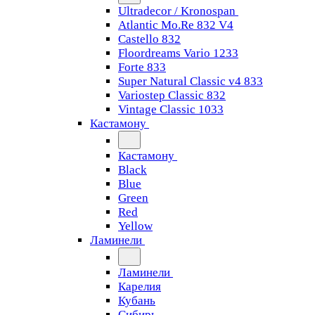
Ultradecor / Kronospan
Atlantic Mo.Re 832 V4
Castello 832
Floordreams Vario 1233
Forte 833
Super Natural Classic v4 833
Variostep Classic 832
Vintage Classic 1033
Кастамону
Кастамону
Black
Blue
Green
Red
Yellow
Ламинели
Ламинели
Карелия
Кубань
Сибирь