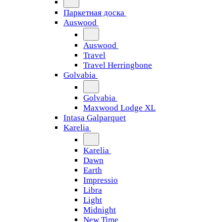
Паркетная доска
Auswood
Auswood
Travel
Travel Herringbone
Golvabia
Golvabia
Maxwood Lodge XL
Intasa Galparquet
Karelia
Karelia
Dawn
Earth
Impressio
Libra
Light
Midnight
New Time