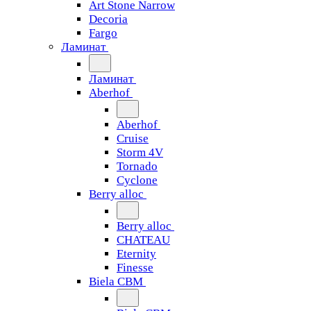
Art Stone Narrow
Decoria
Fargo
Ламинат
Ламинат
Aberhof
Aberhof
Cruise
Storm 4V
Tornado
Сyclone
Berry alloc
Berry alloc
CHATEAU
Eternity
Finesse
Biela CBM