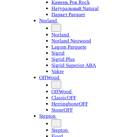
Камень Рок Rock
Натуральный Natural
Паркет Parquet
Norland
Norland
Norland Neowood
Lagom Parquete
Sigrid
Sigrid Plus
Sigrid Superior ABA
Vakre
OffWood
OffWood
ClassicOFF
HerringboneOFF
StoneOFF
Stepton
Stepton
Fjord