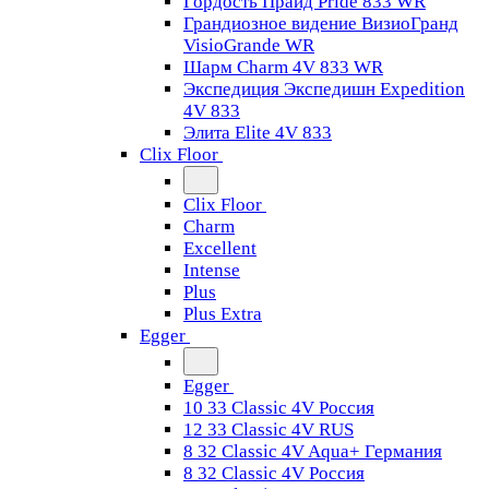
Гордость Прайд Pride 833 WR
Грандиозное видение ВизиоГранд
VisioGrande WR
Шарм Charm 4V 833 WR
Экспедиция Экспедишн Expedition
4V 833
Элита Elite 4V 833
Clix Floor
Clix Floor
Charm
Excellent
Intense
Plus
Plus Extra
Egger
Egger
10 33 Classic 4V Россия
12 33 Classic 4V RUS
8 32 Classic 4V Aqua+ Германия
8 32 Classic 4V Россия