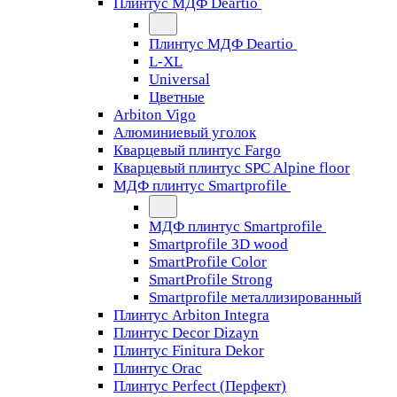
Плинтус МДФ Deartio
Плинтус МДФ Deartio
L-XL
Universal
Цветные
Arbiton Vigo
Алюминиевый уголок
Кварцевый плинтус Fargo
Кварцевый плинтус SPC Alpine floor
МДФ плинтус Smartprofile
МДФ плинтус Smartprofile
Smartprofile 3D wood
SmartProfile Color
SmartProfile Strong
Smartprofile металлизированный
Плинтус Arbiton Integra
Плинтус Decor Dizayn
Плинтус Finitura Dekor
Плинтус Orac
Плинтус Perfect (Перфект)