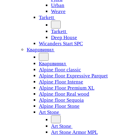
Urban
Weave
Tarkett
Tarkett
Deep House
Wicanders Start SPC
Кварцвинил
Кварцвинил
Alpine floor classic
Alpine floor Expressive Parquet
Alpine Floor Intense
Alpine Floor Premium XL
Alpine floor Real wood
Alpine floor Sequoia
Alpine Floor Stone
Art Stone
Art Stone
Art Stone Armor MPL