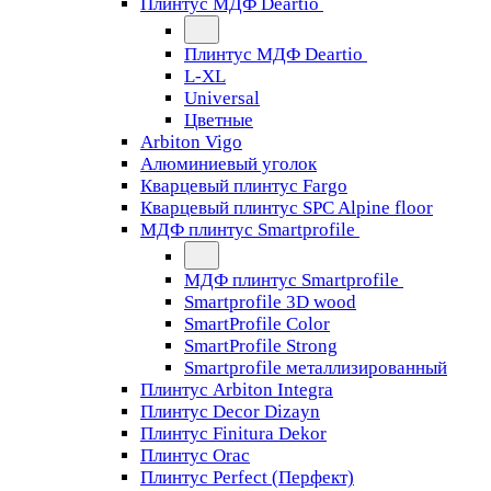
Плинтус МДФ Deartio
Плинтус МДФ Deartio
L-XL
Universal
Цветные
Arbiton Vigo
Алюминиевый уголок
Кварцевый плинтус Fargo
Кварцевый плинтус SPC Alpine floor
МДФ плинтус Smartprofile
МДФ плинтус Smartprofile
Smartprofile 3D wood
SmartProfile Color
SmartProfile Strong
Smartprofile металлизированный
Плинтус Arbiton Integra
Плинтус Decor Dizayn
Плинтус Finitura Dekor
Плинтус Orac
Плинтус Perfect (Перфект)