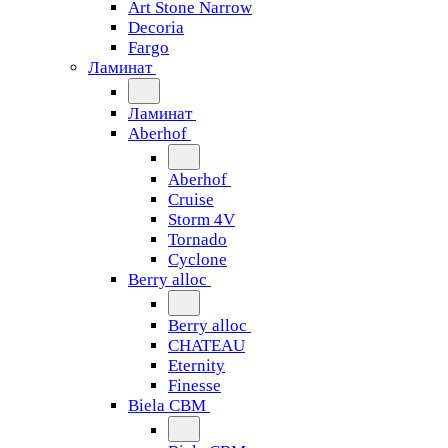
Art Stone Narrow
Decoria
Fargo
Ламинат
Ламинат
Aberhof
Aberhof
Cruise
Storm 4V
Tornado
Сyclone
Berry alloc
Berry alloc
CHATEAU
Eternity
Finesse
Biela CBM