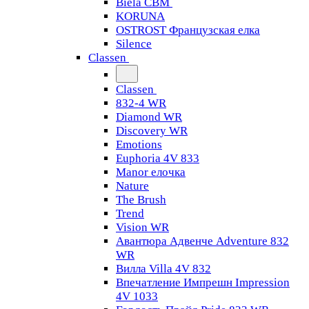
Biela CBM
KORUNA
OSTROST Французская елка
Silence
Classen
Classen
832-4 WR
Diamond WR
Discovery WR
Emotions
Euphoria 4V 833
Manor елочка
Nature
The Brush
Trend
Vision WR
Авантюра Адвенче Adventure 832
WR
Вилла Villa 4V 832
Впечатление Импрешн Impression
4V 1033