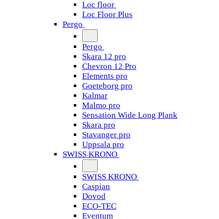
Loc floor
Loc Floor Plus
Pergo
Pergo
Skara 12 pro
Chevron 12 Pro
Elements pro
Goeteborg pro
Kalmar
Malmo pro
Sensation Wide Long Plank
Skara pro
Stavanger pro
Uppsala pro
SWISS KRONO
SWISS KRONO
Caspian
Dovod
ECO-TEC
Eventum