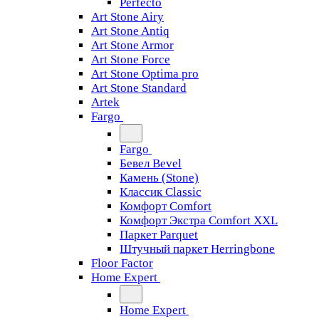
Perfecto
Art Stone Airy
Art Stone Antiq
Art Stone Armor
Art Stone Force
Art Stone Optima pro
Art Stone Standard
Artek
Fargo
Fargo
Бевел Bevel
Камень (Stone)
Классик Classic
Комфорт Comfort
Комфорт Экстра Comfort XXL
Паркет Parquet
Штучный паркет Herringbone
Floor Factor
Home Expert
Home Expert