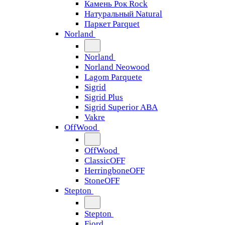
Камень Рок Rock
Натуральный Natural
Паркет Parquet
Norland
Norland
Norland Neowood
Lagom Parquete
Sigrid
Sigrid Plus
Sigrid Superior ABA
Vakre
OffWood
OffWood
ClassicOFF
HerringboneOFF
StoneOFF
Stepton
Stepton
Fjord