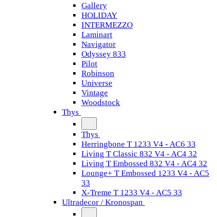
Gallery
HOLIDAY
INTERMEZZO
Laminart
Navigator
Odyssey 833
Pilot
Robinson
Universe
Vintage
Woodstock
Thys
Thys
Herringbone T 1233 V4 - AC6 33
Living T Classic 832 V4 - AC4 32
Living T Embossed 832 V4 - AC4 32
Lounge+ T Embossed 1233 V4 - AC5
33
X-Treme T 1233 V4 - AC5 33
Ultradecor / Kronospan