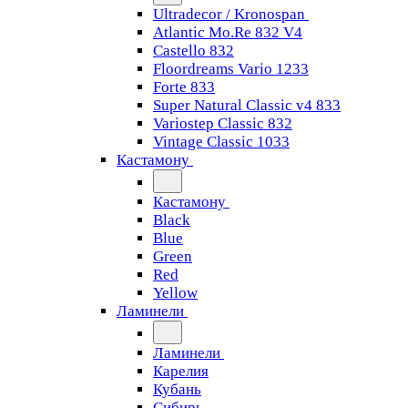
Ultradecor / Kronospan
Atlantic Mo.Re 832 V4
Castello 832
Floordreams Vario 1233
Forte 833
Super Natural Classic v4 833
Variostep Classic 832
Vintage Classic 1033
Кастамону
Кастамону
Black
Blue
Green
Red
Yellow
Ламинели
Ламинели
Карелия
Кубань
Сибирь