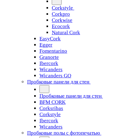
Corkstyle
Corkpro
Corkwise
Ecocork
Natural Cork
EasyCork
Egger
Fomentarino
Granorte
Ibercork
Wicanders
Wicanders GO
Пробковые панели для стен
Пробковые панели для стен
BFM CORK
Corksribas
Corkstyle
Ibercork
Wicanders
Пробковые полы с фотопечатью