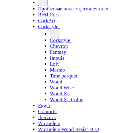
Пробковые полы с фотопечатью
BFM Cork
CorkArt
Corkstyle
Corkstyle
Chevron
Fantasy
Impuls
Loft
Marmo
Time parquet
Wood
Wood Wise
Wood XL
Wood XL Color
Egger
Granorte
Ibercork
Wicanders
Wicanders Wood Resist ECO