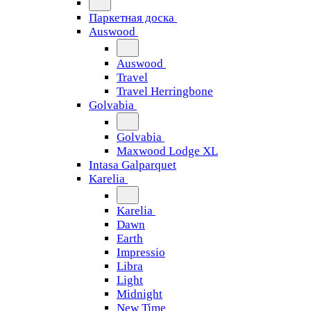
Паркетная доска
Auswood
Auswood
Travel
Travel Herringbone
Golvabia
Golvabia
Maxwood Lodge XL
Intasa Galparquet
Karelia
Karelia
Dawn
Earth
Impressio
Libra
Light
Midnight
New Time