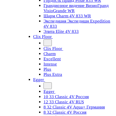
Гордость Прайд Pride 833 WR
Грандиозное видение ВизиоГранд
VisioGrande WR
Шарм Charm 4V 833 WR
Экспедиция Экспедишн Expedition
4V 833
Элита Elite 4V 833
Clix Floor
Clix Floor
Charm
Excellent
Intense
Plus
Plus Extra
Egger
Egger
10 33 Classic 4V Россия
12 33 Classic 4V RUS
8 32 Classic 4V Aqua+ Германия
8 32 Classic 4V Россия