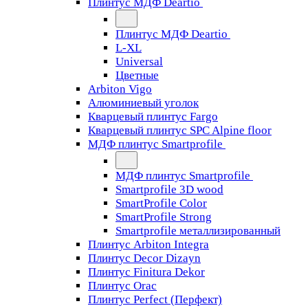
Плинтус МДФ Deartio
Плинтус МДФ Deartio
L-XL
Universal
Цветные
Arbiton Vigo
Алюминиевый уголок
Кварцевый плинтус Fargo
Кварцевый плинтус SPC Alpine floor
МДФ плинтус Smartprofile
МДФ плинтус Smartprofile
Smartprofile 3D wood
SmartProfile Color
SmartProfile Strong
Smartprofile металлизированный
Плинтус Arbiton Integra
Плинтус Decor Dizayn
Плинтус Finitura Dekor
Плинтус Orac
Плинтус Perfect (Перфект)