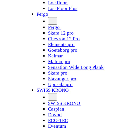
Loc floor
Loc Floor Plus
Pergo
Pergo
Skara 12 pro
Chevron 12 Pro
Elements pro
Goeteborg pro
Kalmar
Malmo pro
Sensation Wide Long Plank
Skara pro
Stavanger pro
Uppsala pro
SWISS KRONO
SWISS KRONO
Caspian
Dovod
ECO-TEC
Eventum