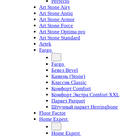
Perfecto
Art Stone Airy
Art Stone Antiq
Art Stone Armor
Art Stone Force
Art Stone Optima pro
Art Stone Standard
Artek
Fargo
Fargo
Бевел Bevel
Камень (Stone)
Классик Classic
Комфорт Comfort
Комфорт Экстра Comfort XXL
Паркет Parquet
Штучный паркет Herringbone
Floor Factor
Home Expert
Home Expert