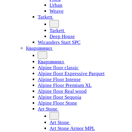
Urban
Weave
Tarkett
Tarkett
Deep House
Wicanders Start SPC
Кварцвинил
Кварцвинил
Alpine floor classic
Alpine floor Expressive Parquet
Alpine Floor Intense
Alpine Floor Premium XL
Alpine floor Real wood
Alpine floor Sequoia
Alpine Floor Stone
Art Stone
Art Stone
Art Stone Armor MPL