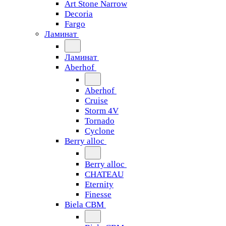
Art Stone Narrow
Decoria
Fargo
Ламинат
Ламинат
Aberhof
Aberhof
Cruise
Storm 4V
Tornado
Сyclone
Berry alloc
Berry alloc
CHATEAU
Eternity
Finesse
Biela CBM