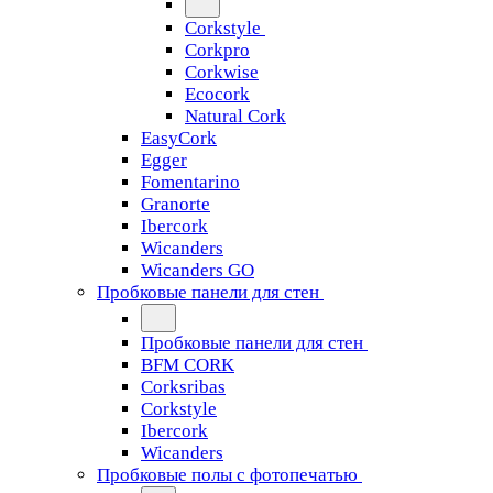
Corkstyle
Corkpro
Corkwise
Ecocork
Natural Cork
EasyCork
Egger
Fomentarino
Granorte
Ibercork
Wicanders
Wicanders GO
Пробковые панели для стен
Пробковые панели для стен
BFM CORK
Corksribas
Corkstyle
Ibercork
Wicanders
Пробковые полы с фотопечатью