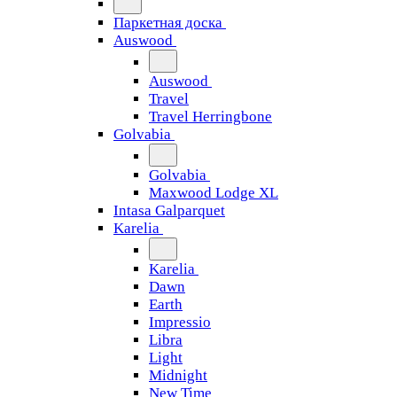
Паркетная доска
Auswood
Auswood
Travel
Travel Herringbone
Golvabia
Golvabia
Maxwood Lodge XL
Intasa Galparquet
Karelia
Karelia
Dawn
Earth
Impressio
Libra
Light
Midnight
New Time