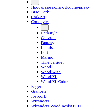
Пробковые полы с фотопечатью
BFM Cork
CorkArt
Corkstyle
Corkstyle
Chevron
Fantasy
Impuls
Loft
Marmo
Time parquet
Wood
Wood Wise
Wood XL
Wood XL Color
Egger
Granorte
Ibercork
Wicanders
Wicanders Wood Resist ECO