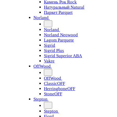
Камень Рок Rock
Натуральный Natural
Паркет Parquet
Norland
Norland
Norland Neowood
Lagom Parquete
Sigrid
Sigrid Plus
Sigrid Superior ABA
Vakre
OffWood
OffWood
ClassicOFF
HerringboneOFF
StoneOFF
Stepton
Stepton
Fjord