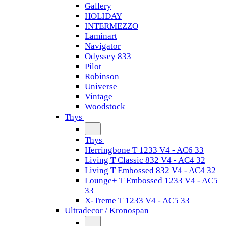
Gallery
HOLIDAY
INTERMEZZO
Laminart
Navigator
Odyssey 833
Pilot
Robinson
Universe
Vintage
Woodstock
Thys
Thys
Herringbone T 1233 V4 - AC6 33
Living T Classic 832 V4 - AC4 32
Living T Embossed 832 V4 - AC4 32
Lounge+ T Embossed 1233 V4 - AC5
33
X-Treme T 1233 V4 - AC5 33
Ultradecor / Kronospan