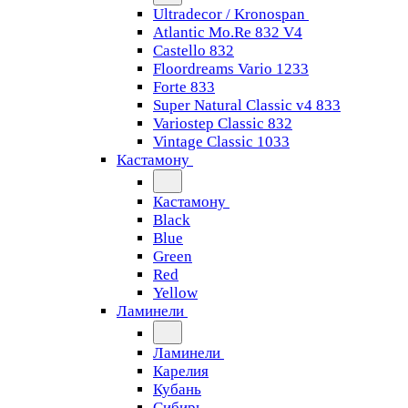
Ultradecor / Kronospan
Atlantic Mo.Re 832 V4
Castello 832
Floordreams Vario 1233
Forte 833
Super Natural Classic v4 833
Variostep Classic 832
Vintage Classic 1033
Кастамону
Кастамону
Black
Blue
Green
Red
Yellow
Ламинели
Ламинели
Карелия
Кубань
Сибирь