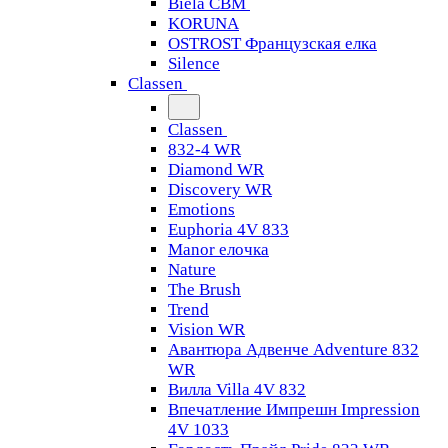
Biela CBM
KORUNA
OSTROST Французская елка
Silence
Classen
Classen
832-4 WR
Diamond WR
Discovery WR
Emotions
Euphoria 4V 833
Manor елочка
Nature
The Brush
Trend
Vision WR
Авантюра Адвенче Adventure 832
WR
Вилла Villa 4V 832
Впечатление Импрешн Impression
4V 1033