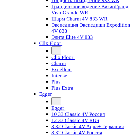
Гордость Прайд Pride 833 WR
Грандиозное видение ВизиоГранд
VisioGrande WR
Шарм Charm 4V 833 WR
Экспедиция Экспедишн Expedition
4V 833
Элита Elite 4V 833
Clix Floor
Clix Floor
Charm
Excellent
Intense
Plus
Plus Extra
Egger
Egger
10 33 Classic 4V Россия
12 33 Classic 4V RUS
8 32 Classic 4V Aqua+ Германия
8 32 Classic 4V Россия