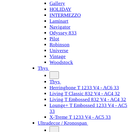
Gallery
HOLIDAY
INTERMEZZO
Laminart
Navigator
Odyssey 833
Pilot
Robinson
Universe
Vintage
Woodstock
Thys
Thys
Herringbone T 1233 V4 - AC6 33
Living T Classic 832 V4 - AC4 32
Living T Embossed 832 V4 - AC4 32
Lounge+ T Embossed 1233 V4 - AC5
33
X-Treme T 1233 V4 - AC5 33
Ultradecor / Kronospan