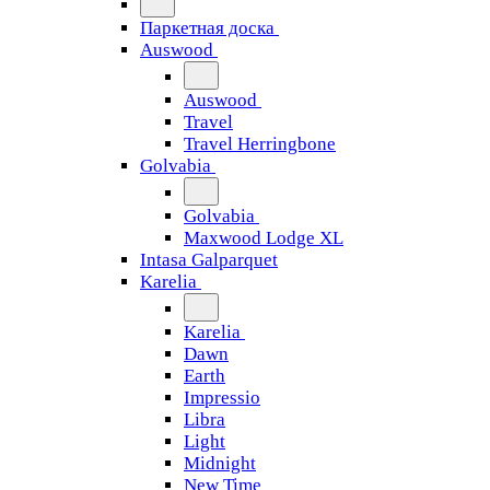
Паркетная доска
Auswood
Auswood
Travel
Travel Herringbone
Golvabia
Golvabia
Maxwood Lodge XL
Intasa Galparquet
Karelia
Karelia
Dawn
Earth
Impressio
Libra
Light
Midnight
New Time