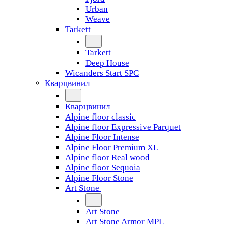
Urban
Weave
Tarkett
Tarkett
Deep House
Wicanders Start SPC
Кварцвинил
Кварцвинил
Alpine floor classic
Alpine floor Expressive Parquet
Alpine Floor Intense
Alpine Floor Premium XL
Alpine floor Real wood
Alpine floor Sequoia
Alpine Floor Stone
Art Stone
Art Stone
Art Stone Armor MPL