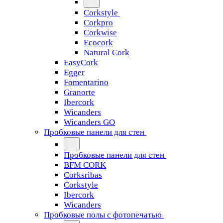
Corkstyle
Corkpro
Corkwise
Ecocork
Natural Cork
EasyCork
Egger
Fomentarino
Granorte
Ibercork
Wicanders
Wicanders GO
Пробковые панели для стен
Пробковые панели для стен
BFM CORK
Corksribas
Corkstyle
Ibercork
Wicanders
Пробковые полы с фотопечатью