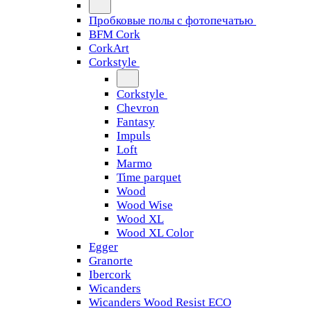
Пробковые полы с фотопечатью
BFM Cork
CorkArt
Corkstyle
Corkstyle
Chevron
Fantasy
Impuls
Loft
Marmo
Time parquet
Wood
Wood Wise
Wood XL
Wood XL Color
Egger
Granorte
Ibercork
Wicanders
Wicanders Wood Resist ECO