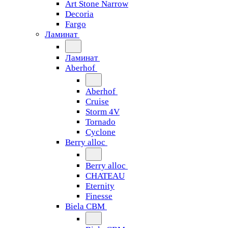
Art Stone Narrow
Decoria
Fargo
Ламинат
Ламинат
Aberhof
Aberhof
Cruise
Storm 4V
Tornado
Сyclone
Berry alloc
Berry alloc
CHATEAU
Eternity
Finesse
Biela CBM