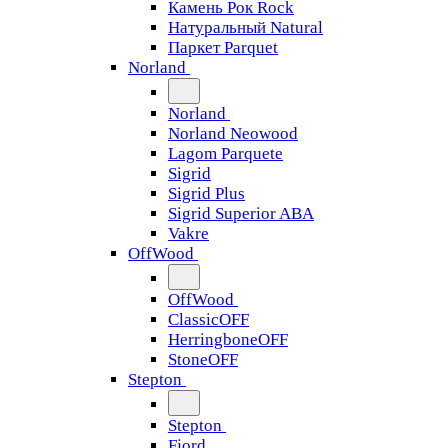
Камень Рок Rock
Натуральный Natural
Паркет Parquet
Norland
Norland
Norland Neowood
Lagom Parquete
Sigrid
Sigrid Plus
Sigrid Superior ABA
Vakre
OffWood
OffWood
ClassicOFF
HerringboneOFF
StoneOFF
Stepton
Stepton
Fjord