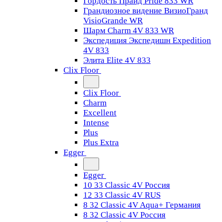
Гордость Прайд Pride 833 WR
Грандиозное видение ВизиоГранд
VisioGrande WR
Шарм Charm 4V 833 WR
Экспедиция Экспедишн Expedition
4V 833
Элита Elite 4V 833
Clix Floor
Clix Floor
Charm
Excellent
Intense
Plus
Plus Extra
Egger
Egger
10 33 Classic 4V Россия
12 33 Classic 4V RUS
8 32 Classic 4V Aqua+ Германия
8 32 Classic 4V Россия