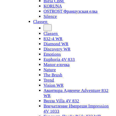
Biela CBM
KORUNA
OSTROST Французская елка
Silence
Classen
Classen
832-4 WR
Diamond WR
Discovery WR
Emotions
Euphoria 4V 833
Manor елочка
Nature
The Brush
Trend
Vision WR
Авантюра Адвенче Adventure 832
WR
Вилла Villa 4V 832
Впечатление Импрешн Impression
4V 1033