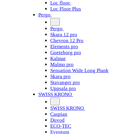
Loc floor
Loc Floor Plus
Pergo
Pergo
Skara 12 pro
Chevron 12 Pro
Elements pro
Goeteborg pro
Kalmar
Malmo pro
Sensation Wide Long Plank
Skara pro
Stavanger pro
Uppsala pro
SWISS KRONO
SWISS KRONO
Caspian
Dovod
ECO-TEC
Eventum