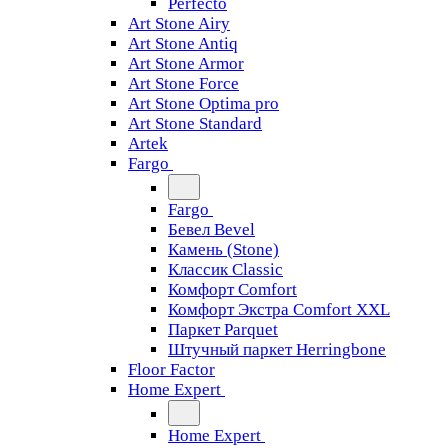
Perfecto
Art Stone Airy
Art Stone Antiq
Art Stone Armor
Art Stone Force
Art Stone Optima pro
Art Stone Standard
Artek
Fargo
Fargo
Бевел Bevel
Камень (Stone)
Классик Classic
Комфорт Comfort
Комфорт Экстра Comfort XXL
Паркет Parquet
Штучный паркет Herringbone
Floor Factor
Home Expert
Home Expert