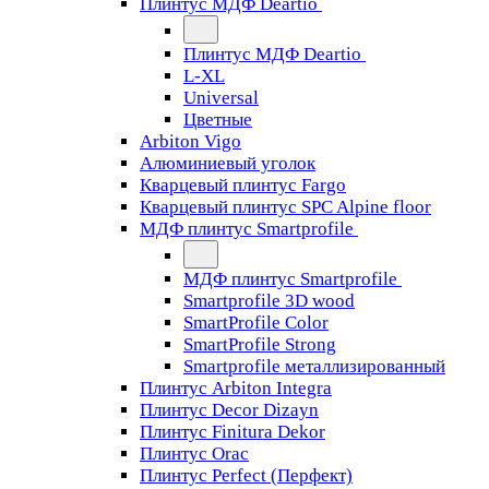
Плинтус МДФ Deartio
Плинтус МДФ Deartio
L-XL
Universal
Цветные
Arbiton Vigo
Алюминиевый уголок
Кварцевый плинтус Fargo
Кварцевый плинтус SPC Alpine floor
МДФ плинтус Smartprofile
МДФ плинтус Smartprofile
Smartprofile 3D wood
SmartProfile Color
SmartProfile Strong
Smartprofile металлизированный
Плинтус Arbiton Integra
Плинтус Decor Dizayn
Плинтус Finitura Dekor
Плинтус Orac
Плинтус Perfect (Перфект)