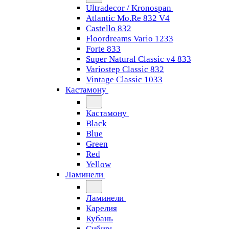
Ultradecor / Kronospan
Atlantic Mo.Re 832 V4
Castello 832
Floordreams Vario 1233
Forte 833
Super Natural Classic v4 833
Variostep Classic 832
Vintage Classic 1033
Кастамону
Кастамону
Black
Blue
Green
Red
Yellow
Ламинели
Ламинели
Карелия
Кубань
Сибирь