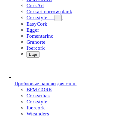
CorkArt
Corkart narrow plank
Corkstyle
EasyCork
Egger
Fomentarino
Granorte
Ibercork
Еще
Пробковые панели для стен
BFM CORK
Corksribas
Corkstyle
Ibercork
Wicanders