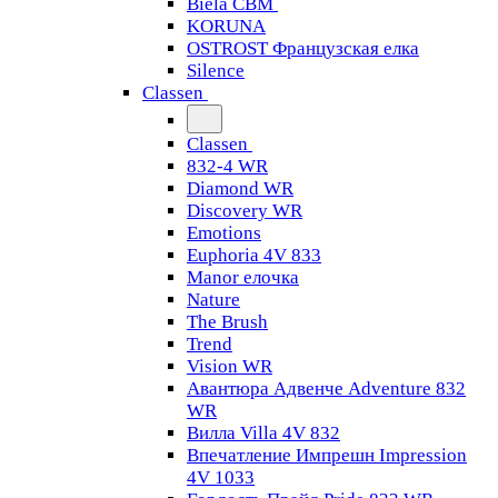
Biela CBM
KORUNA
OSTROST Французская елка
Silence
Classen
Classen
832-4 WR
Diamond WR
Discovery WR
Emotions
Euphoria 4V 833
Manor елочка
Nature
The Brush
Trend
Vision WR
Авантюра Адвенче Adventure 832
WR
Вилла Villa 4V 832
Впечатление Импрешн Impression
4V 1033