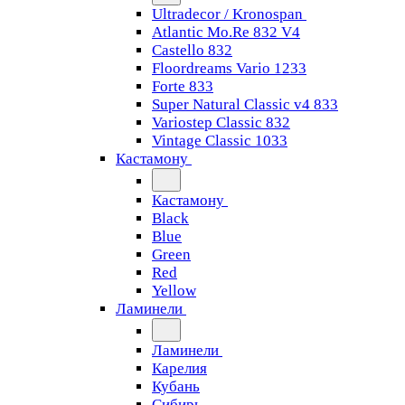
Ultradecor / Kronospan
Atlantic Mo.Re 832 V4
Castello 832
Floordreams Vario 1233
Forte 833
Super Natural Classic v4 833
Variostep Classic 832
Vintage Classic 1033
Кастамону
Кастамону
Black
Blue
Green
Red
Yellow
Ламинели
Ламинели
Карелия
Кубань
Сибирь