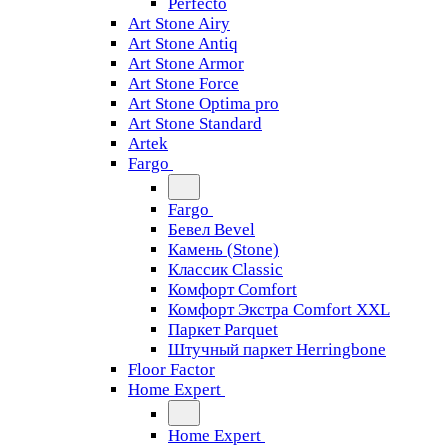
Perfecto
Art Stone Airy
Art Stone Antiq
Art Stone Armor
Art Stone Force
Art Stone Optima pro
Art Stone Standard
Artek
Fargo
Fargo
Бевел Bevel
Камень (Stone)
Классик Classic
Комфорт Comfort
Комфорт Экстра Comfort XXL
Паркет Parquet
Штучный паркет Herringbone
Floor Factor
Home Expert
Home Expert