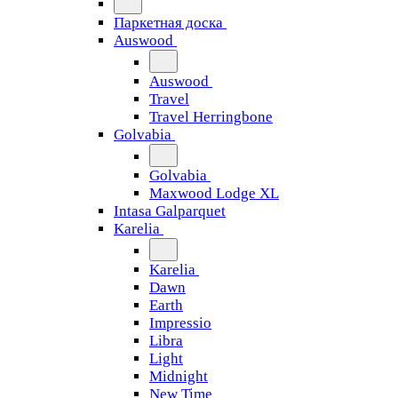
Паркетная доска
Auswood
Auswood
Travel
Travel Herringbone
Golvabia
Golvabia
Maxwood Lodge XL
Intasa Galparquet
Karelia
Karelia
Dawn
Earth
Impressio
Libra
Light
Midnight
New Time