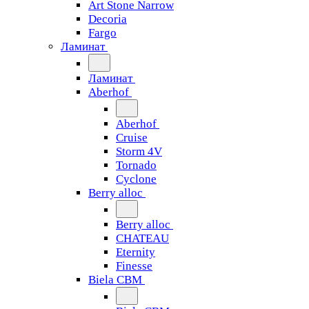
Art Stone Narrow
Decoria
Fargo
Ламинат
Ламинат
Aberhof
Aberhof
Cruise
Storm 4V
Tornado
Сyclone
Berry alloc
Berry alloc
CHATEAU
Eternity
Finesse
Biela CBM