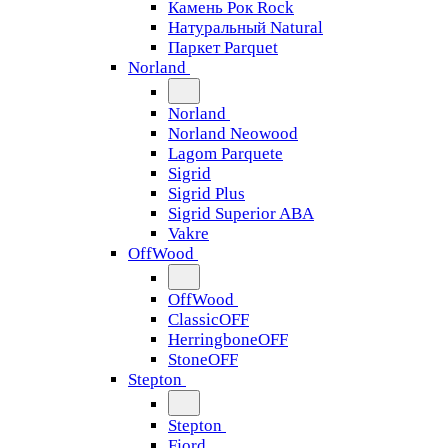
Камень Рок Rock
Натуральный Natural
Паркет Parquet
Norland
Norland
Norland Neowood
Lagom Parquete
Sigrid
Sigrid Plus
Sigrid Superior ABA
Vakre
OffWood
OffWood
ClassicOFF
HerringboneOFF
StoneOFF
Stepton
Stepton
Fjord