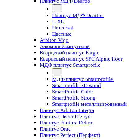
Плинтус МДФ Deartio
Плинтус МДФ Deartio
L-XL
Universal
Цветные
Arbiton Vigo
Алюминиевый уголок
Кварцевый плинтус Fargo
Кварцевый плинтус SPC Alpine floor
МДФ плинтус Smartprofile
МДФ плинтус Smartprofile
Smartprofile 3D wood
SmartProfile Color
SmartProfile Strong
Smartprofile металлизированный
Плинтус Arbiton Integra
Плинтус Decor Dizayn
Плинтус Finitura Dekor
Плинтус Orac
Плинтус Perfect (Перфект)