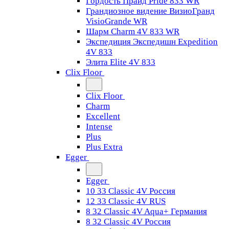
Гордость Прайд Pride 833 WR
Грандиозное видение ВизиоГранд
VisioGrande WR
Шарм Charm 4V 833 WR
Экспедиция Экспедишн Expedition
4V 833
Элита Elite 4V 833
Clix Floor
Clix Floor
Charm
Excellent
Intense
Plus
Plus Extra
Egger
Egger
10 33 Classic 4V Россия
12 33 Classic 4V RUS
8 32 Classic 4V Aqua+ Германия
8 32 Classic 4V Россия