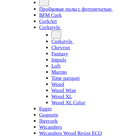
Пробковые полы с фотопечатью
BFM Cork
CorkArt
Corkstyle
Corkstyle
Chevron
Fantasy
Impuls
Loft
Marmo
Time parquet
Wood
Wood Wise
Wood XL
Wood XL Color
Egger
Granorte
Ibercork
Wicanders
Wicanders Wood Resist ECO