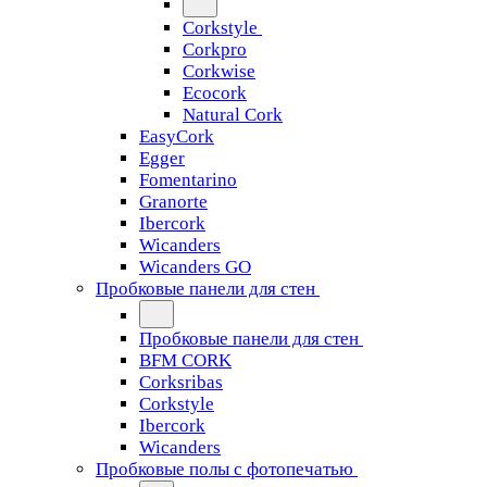
Corkstyle
Corkpro
Corkwise
Ecocork
Natural Cork
EasyCork
Egger
Fomentarino
Granorte
Ibercork
Wicanders
Wicanders GO
Пробковые панели для стен
Пробковые панели для стен
BFM CORK
Corksribas
Corkstyle
Ibercork
Wicanders
Пробковые полы с фотопечатью