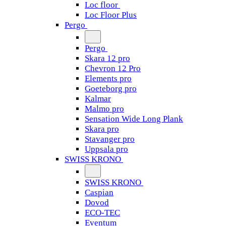
Loc floor
Loc Floor Plus
Pergo
Pergo
Skara 12 pro
Chevron 12 Pro
Elements pro
Goeteborg pro
Kalmar
Malmo pro
Sensation Wide Long Plank
Skara pro
Stavanger pro
Uppsala pro
SWISS KRONO
SWISS KRONO
Caspian
Dovod
ECO-TEC
Eventum