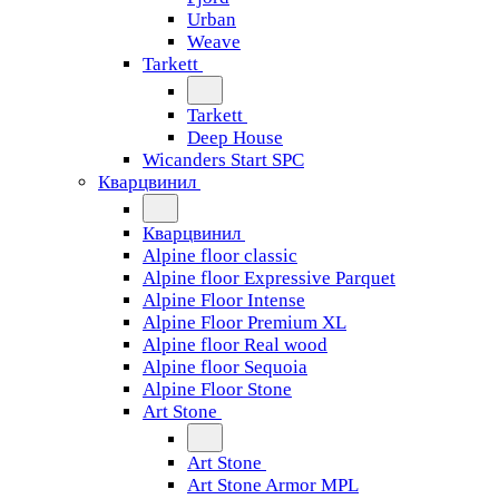
Urban
Weave
Tarkett
Tarkett
Deep House
Wicanders Start SPC
Кварцвинил
Кварцвинил
Alpine floor classic
Alpine floor Expressive Parquet
Alpine Floor Intense
Alpine Floor Premium XL
Alpine floor Real wood
Alpine floor Sequoia
Alpine Floor Stone
Art Stone
Art Stone
Art Stone Armor MPL