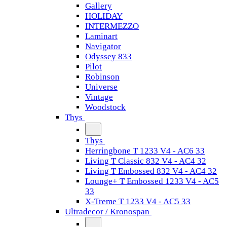
Gallery
HOLIDAY
INTERMEZZO
Laminart
Navigator
Odyssey 833
Pilot
Robinson
Universe
Vintage
Woodstock
Thys
Thys
Herringbone T 1233 V4 - AC6 33
Living T Classic 832 V4 - AC4 32
Living T Embossed 832 V4 - AC4 32
Lounge+ T Embossed 1233 V4 - AC5
33
X-Treme T 1233 V4 - AC5 33
Ultradecor / Kronospan