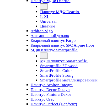
Плинтус МДФ Deartio
Плинтус МДФ Deartio
L-XL
Universal
Цветные
Arbiton Vigo
Алюминиевый уголок
Кварцевый плинтус Fargo
Кварцевый плинтус SPC Alpine floor
МДФ плинтус Smartprofile
МДФ плинтус Smartprofile
Smartprofile 3D wood
SmartProfile Color
SmartProfile Strong
Smartprofile металлизированный
Плинтус Arbiton Integra
Плинтус Decor Dizayn
Плинтус Finitura Dekor
Плинтус Orac
Плинтус Perfect (Перфект)