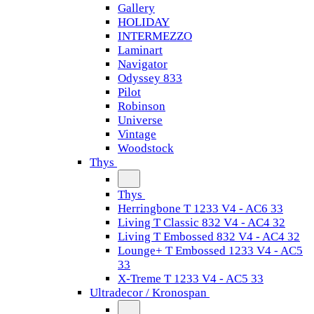
Gallery
HOLIDAY
INTERMEZZO
Laminart
Navigator
Odyssey 833
Pilot
Robinson
Universe
Vintage
Woodstock
Thys
Thys
Herringbone T 1233 V4 - AC6 33
Living T Classic 832 V4 - AC4 32
Living T Embossed 832 V4 - AC4 32
Lounge+ T Embossed 1233 V4 - AC5
33
X-Treme T 1233 V4 - AC5 33
Ultradecor / Kronospan