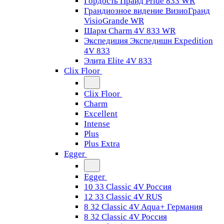
Гордость Прайд Pride 833 WR
Грандиозное видение ВизиоГранд
VisioGrande WR
Шарм Charm 4V 833 WR
Экспедиция Экспедишн Expedition
4V 833
Элита Elite 4V 833
Clix Floor
Clix Floor
Charm
Excellent
Intense
Plus
Plus Extra
Egger
Egger
10 33 Classic 4V Россия
12 33 Classic 4V RUS
8 32 Classic 4V Aqua+ Германия
8 32 Classic 4V Россия