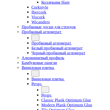
Коллекция Slate
Corkstyle
Ibercork
Viscork
Wicanders
Пробковые доски для стендов
Пробковый агломерат
Пробковый агломерат
Белый пробковый агломерат
Черный пробковый агломерат
Алюминиевый профиль
Бамбуковые панели
Виниловая плитка
Виниловая плитка
Pergo
Pergo
Classic Plank Optimum Glue
Modern Plank Optimum Glue
Tile Optimum Glue