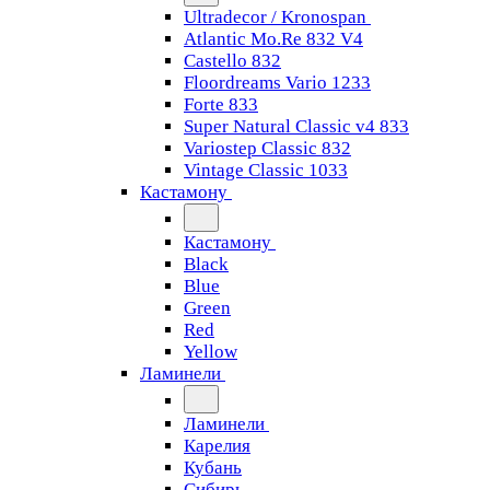
Ultradecor / Kronospan
Atlantic Mo.Re 832 V4
Castello 832
Floordreams Vario 1233
Forte 833
Super Natural Classic v4 833
Variostep Classic 832
Vintage Classic 1033
Кастамону
Кастамону
Black
Blue
Green
Red
Yellow
Ламинели
Ламинели
Карелия
Кубань
Сибирь