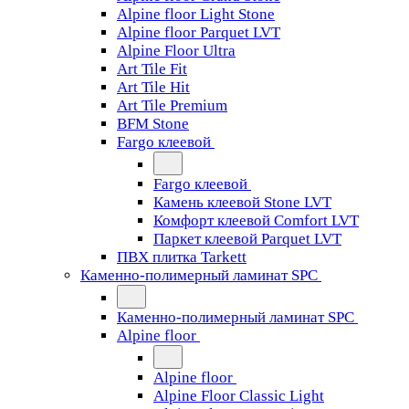
Alpine floor Light Stone
Alpine floor Parquet LVT
Alpine Floor Ultra
Art Tile Fit
Art Tile Hit
Art Tile Premium
BFM Stone
Fargo клеевой
Fargo клеевой
Камень клеевой Stone LVT
Комфорт клеевой Comfort LVT
Паркет клеевой Parquet LVT
ПВХ плитка Tarkett
Каменно-полимерный ламинат SPC
Каменно-полимерный ламинат SPC
Alpine floor
Alpine floor
Alpine Floor Classic Light