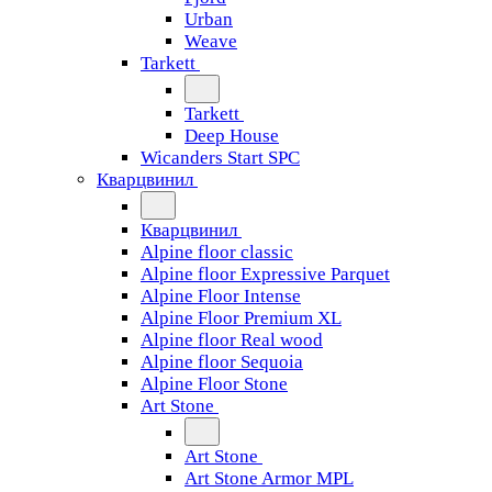
Urban
Weave
Tarkett
Tarkett
Deep House
Wicanders Start SPC
Кварцвинил
Кварцвинил
Alpine floor classic
Alpine floor Expressive Parquet
Alpine Floor Intense
Alpine Floor Premium XL
Alpine floor Real wood
Alpine floor Sequoia
Alpine Floor Stone
Art Stone
Art Stone
Art Stone Armor MPL