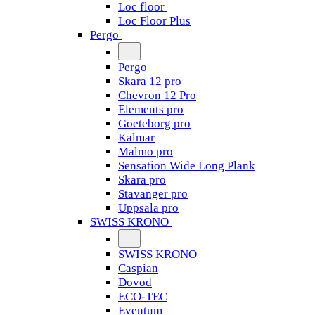
Loc floor
Loc Floor Plus
Pergo
Pergo
Skara 12 pro
Chevron 12 Pro
Elements pro
Goeteborg pro
Kalmar
Malmo pro
Sensation Wide Long Plank
Skara pro
Stavanger pro
Uppsala pro
SWISS KRONO
SWISS KRONO
Caspian
Dovod
ECO-TEC
Eventum