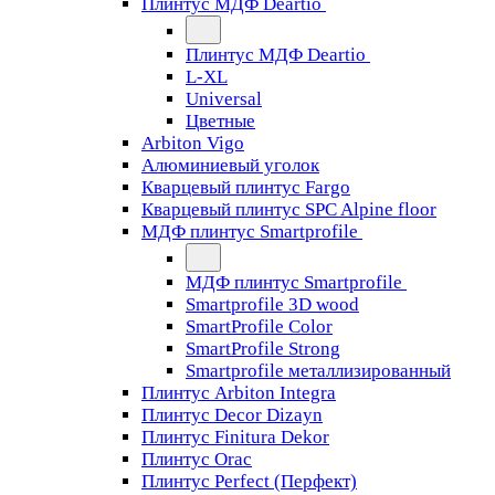
Плинтус МДФ Deartio
Плинтус МДФ Deartio
L-XL
Universal
Цветные
Arbiton Vigo
Алюминиевый уголок
Кварцевый плинтус Fargo
Кварцевый плинтус SPC Alpine floor
МДФ плинтус Smartprofile
МДФ плинтус Smartprofile
Smartprofile 3D wood
SmartProfile Color
SmartProfile Strong
Smartprofile металлизированный
Плинтус Arbiton Integra
Плинтус Decor Dizayn
Плинтус Finitura Dekor
Плинтус Orac
Плинтус Perfect (Перфект)