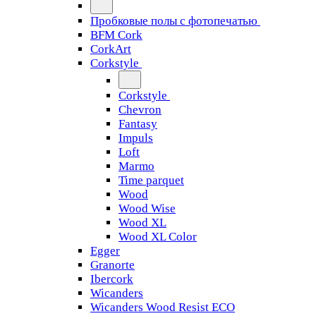
Пробковые полы с фотопечатью
BFM Cork
CorkArt
Corkstyle
Corkstyle
Chevron
Fantasy
Impuls
Loft
Marmo
Time parquet
Wood
Wood Wise
Wood XL
Wood XL Color
Egger
Granorte
Ibercork
Wicanders
Wicanders Wood Resist ECO