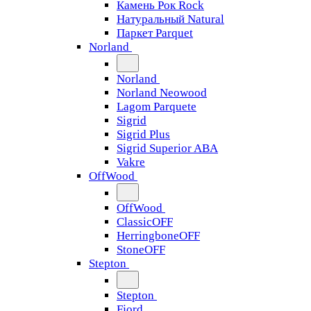
Камень Рок Rock
Натуральный Natural
Паркет Parquet
Norland
Norland
Norland Neowood
Lagom Parquete
Sigrid
Sigrid Plus
Sigrid Superior ABA
Vakre
OffWood
OffWood
ClassicOFF
HerringboneOFF
StoneOFF
Stepton
Stepton
Fjord