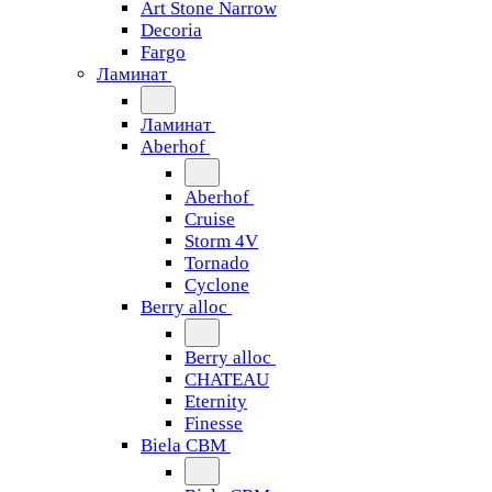
Art Stone Narrow
Decoria
Fargo
Ламинат
Ламинат
Aberhof
Aberhof
Cruise
Storm 4V
Tornado
Сyclone
Berry alloc
Berry alloc
CHATEAU
Eternity
Finesse
Biela CBM