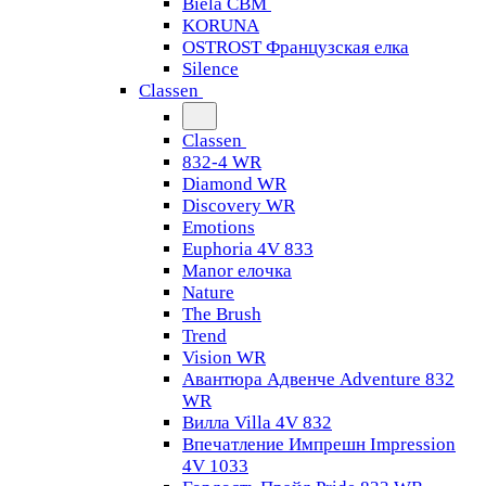
Biela CBM
KORUNA
OSTROST Французская елка
Silence
Classen
Classen
832-4 WR
Diamond WR
Discovery WR
Emotions
Euphoria 4V 833
Manor елочка
Nature
The Brush
Trend
Vision WR
Авантюра Адвенче Adventure 832
WR
Вилла Villa 4V 832
Впечатление Импрешн Impression
4V 1033