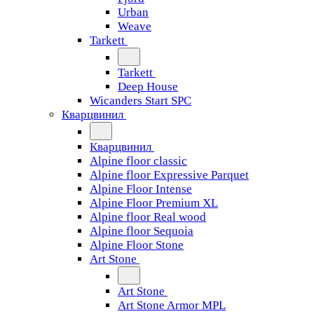
Urban
Weave
Tarkett
Tarkett
Deep House
Wicanders Start SPC
Кварцвинил
Кварцвинил
Alpine floor classic
Alpine floor Expressive Parquet
Alpine Floor Intense
Alpine Floor Premium XL
Alpine floor Real wood
Alpine floor Sequoia
Alpine Floor Stone
Art Stone
Art Stone
Art Stone Armor MPL