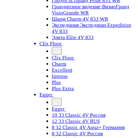
Гордость Прайд Pride 833 WR
Грандиозное видение ВизиоГранд
VisioGrande WR
Шарм Charm 4V 833 WR
Экспедиция Экспедишн Expedition
4V 833
Элита Elite 4V 833
Clix Floor
Clix Floor
Charm
Excellent
Intense
Plus
Plus Extra
Egger
Egger
10 33 Classic 4V Россия
12 33 Classic 4V RUS
8 32 Classic 4V Aqua+ Германия
8 32 Classic 4V Россия