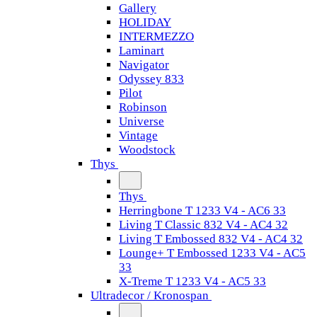
Gallery
HOLIDAY
INTERMEZZO
Laminart
Navigator
Odyssey 833
Pilot
Robinson
Universe
Vintage
Woodstock
Thys
Thys
Herringbone T 1233 V4 - AC6 33
Living T Classic 832 V4 - AC4 32
Living T Embossed 832 V4 - AC4 32
Lounge+ T Embossed 1233 V4 - AC5
33
X-Treme T 1233 V4 - AC5 33
Ultradecor / Kronospan