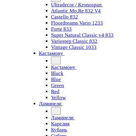
Ultradecor / Kronospan
Atlantic Mo.Re 832 V4
Castello 832
Floordreams Vario 1233
Forte 833
Super Natural Classic v4 833
Variostep Classic 832
Vintage Classic 1033
Кастамону
Кастамону
Black
Blue
Green
Red
Yellow
Ламинели
Ламинели
Карелия
Кубань
Сибирь