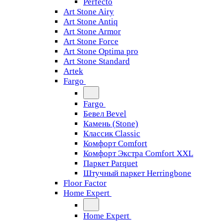
Perfecto
Art Stone Airy
Art Stone Antiq
Art Stone Armor
Art Stone Force
Art Stone Optima pro
Art Stone Standard
Artek
Fargo
Fargo
Бевел Bevel
Камень (Stone)
Классик Classic
Комфорт Comfort
Комфорт Экстра Comfort XXL
Паркет Parquet
Штучный паркет Herringbone
Floor Factor
Home Expert
Home Expert