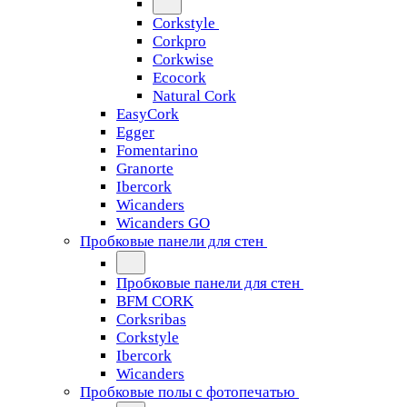
Corkstyle
Corkpro
Corkwise
Ecocork
Natural Cork
EasyCork
Egger
Fomentarino
Granorte
Ibercork
Wicanders
Wicanders GO
Пробковые панели для стен
Пробковые панели для стен
BFM CORK
Corksribas
Corkstyle
Ibercork
Wicanders
Пробковые полы с фотопечатью