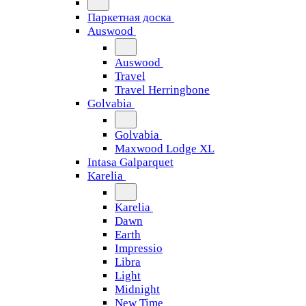
Паркетная доска
Auswood
Auswood
Travel
Travel Herringbone
Golvabia
Golvabia
Maxwood Lodge XL
Intasa Galparquet
Karelia
Karelia
Dawn
Earth
Impressio
Libra
Light
Midnight
New Time