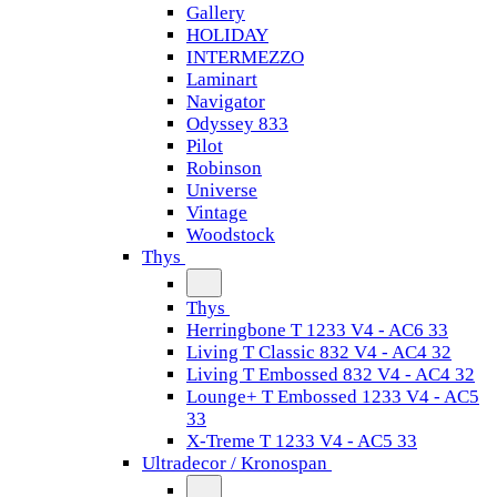
Gallery
HOLIDAY
INTERMEZZO
Laminart
Navigator
Odyssey 833
Pilot
Robinson
Universe
Vintage
Woodstock
Thys
Thys
Herringbone T 1233 V4 - AC6 33
Living T Classic 832 V4 - AC4 32
Living T Embossed 832 V4 - AC4 32
Lounge+ T Embossed 1233 V4 - AC5
33
X-Treme T 1233 V4 - AC5 33
Ultradecor / Kronospan