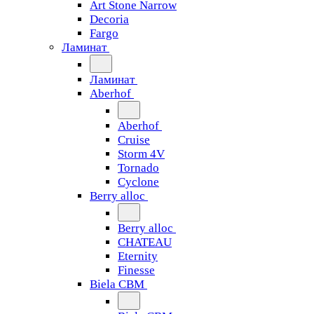
Art Stone Narrow
Decoria
Fargo
Ламинат
Ламинат
Aberhof
Aberhof
Cruise
Storm 4V
Tornado
Сyclone
Berry alloc
Berry alloc
CHATEAU
Eternity
Finesse
Biela CBM