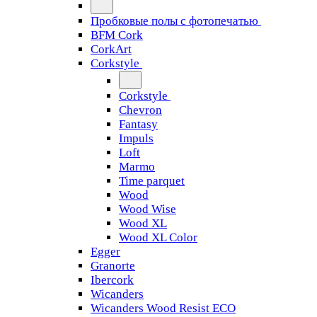
Пробковые полы с фотопечатью
BFM Cork
CorkArt
Corkstyle
Corkstyle
Chevron
Fantasy
Impuls
Loft
Marmo
Time parquet
Wood
Wood Wise
Wood XL
Wood XL Color
Egger
Granorte
Ibercork
Wicanders
Wicanders Wood Resist ECO