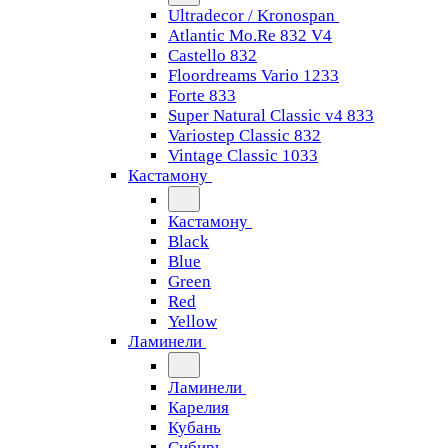
Ultradecor / Kronospan
Atlantic Mo.Re 832 V4
Castello 832
Floordreams Vario 1233
Forte 833
Super Natural Classic v4 833
Variostep Classic 832
Vintage Classic 1033
Кастамону
Кастамону
Black
Blue
Green
Red
Yellow
Ламинели
Ламинели
Карелия
Кубань
Сибирь