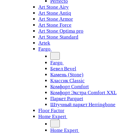
Perfecto
Art Stone Airy
Art Stone Antiq
Art Stone Armor
Art Stone Force
Art Stone Optima pro
Art Stone Standard
Artek
Fargo
Fargo
Бевел Bevel
Камень (Stone)
Классик Classic
Комфорт Comfort
Комфорт Экстра Comfort XXL
Паркет Parquet
Штучный паркет Herringbone
Floor Factor
Home Expert
Home Expert