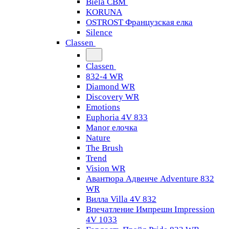
Biela CBM
KORUNA
OSTROST Французская елка
Silence
Classen
Classen
832-4 WR
Diamond WR
Discovery WR
Emotions
Euphoria 4V 833
Manor елочка
Nature
The Brush
Trend
Vision WR
Авантюра Адвенче Adventure 832
WR
Вилла Villa 4V 832
Впечатление Импрешн Impression
4V 1033