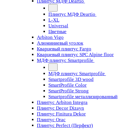
Плинтус МДФ Deartio
Плинтус МДФ Deartio
L-XL
Universal
Цветные
Arbiton Vigo
Алюминиевый уголок
Кварцевый плинтус Fargo
Кварцевый плинтус SPC Alpine floor
МДФ плинтус Smartprofile
МДФ плинтус Smartprofile
Smartprofile 3D wood
SmartProfile Color
SmartProfile Strong
Smartprofile металлизированный
Плинтус Arbiton Integra
Плинтус Decor Dizayn
Плинтус Finitura Dekor
Плинтус Orac
Плинтус Perfect (Перфект)