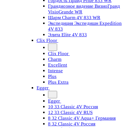
Гордость Прайд Pride 833 WR
Грандиозное видение ВизиоГранд
VisioGrande WR
Шарм Charm 4V 833 WR
Экспедиция Экспедишн Expedition
4V 833
Элита Elite 4V 833
Clix Floor
Clix Floor
Charm
Excellent
Intense
Plus
Plus Extra
Egger
Egger
10 33 Classic 4V Россия
12 33 Classic 4V RUS
8 32 Classic 4V Aqua+ Германия
8 32 Classic 4V Россия