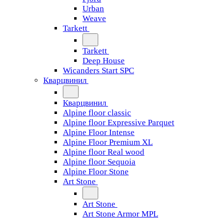
Urban
Weave
Tarkett
Tarkett
Deep House
Wicanders Start SPC
Кварцвинил
Кварцвинил
Alpine floor classic
Alpine floor Expressive Parquet
Alpine Floor Intense
Alpine Floor Premium XL
Alpine floor Real wood
Alpine floor Sequoia
Alpine Floor Stone
Art Stone
Art Stone
Art Stone Armor MPL