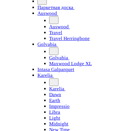
Паркетная доска
Auswood
Auswood
Travel
Travel Herringbone
Golvabia
Golvabia
Maxwood Lodge XL
Intasa Galparquet
Karelia
Karelia
Dawn
Earth
Impressio
Libra
Light
Midnight
New Time