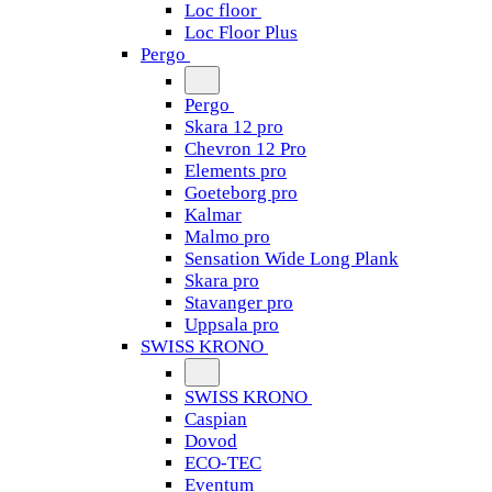
Loc floor
Loc Floor Plus
Pergo
Pergo
Skara 12 pro
Chevron 12 Pro
Elements pro
Goeteborg pro
Kalmar
Malmo pro
Sensation Wide Long Plank
Skara pro
Stavanger pro
Uppsala pro
SWISS KRONO
SWISS KRONO
Caspian
Dovod
ECO-TEC
Eventum