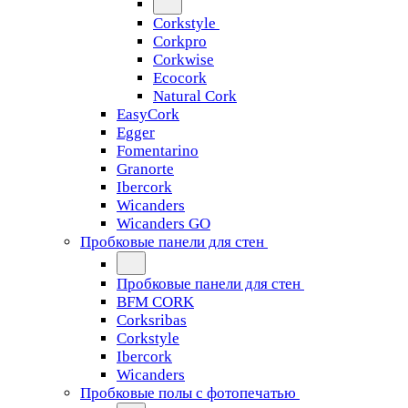
Corkstyle
Corkpro
Corkwise
Ecocork
Natural Cork
EasyCork
Egger
Fomentarino
Granorte
Ibercork
Wicanders
Wicanders GO
Пробковые панели для стен
Пробковые панели для стен
BFM CORK
Corksribas
Corkstyle
Ibercork
Wicanders
Пробковые полы с фотопечатью