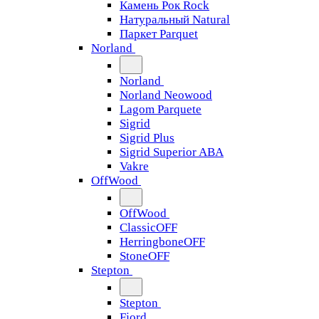
Камень Рок Rock
Натуральный Natural
Паркет Parquet
Norland
Norland
Norland Neowood
Lagom Parquete
Sigrid
Sigrid Plus
Sigrid Superior ABA
Vakre
OffWood
OffWood
ClassicOFF
HerringboneOFF
StoneOFF
Stepton
Stepton
Fjord