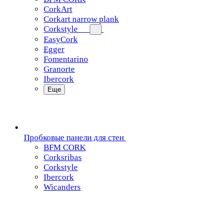
CorkArt
Corkart narrow plank
Corkstyle
EasyCork
Egger
Fomentarino
Granorte
Ibercork
Еще
Пробковые панели для стен
BFM CORK
Corksribas
Corkstyle
Ibercork
Wicanders