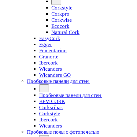
Corkstyle
Corkpro
Corkwise
Ecocork
Natural Cork
EasyCork
Egger
Fomentarino
Granorte
Ibercork
Wicanders
Wicanders GO
Пробковые панели для стен
Пробковые панели для стен
BFM CORK
Corksribas
Corkstyle
Ibercork
Wicanders
Пробковые полы с фотопечатью