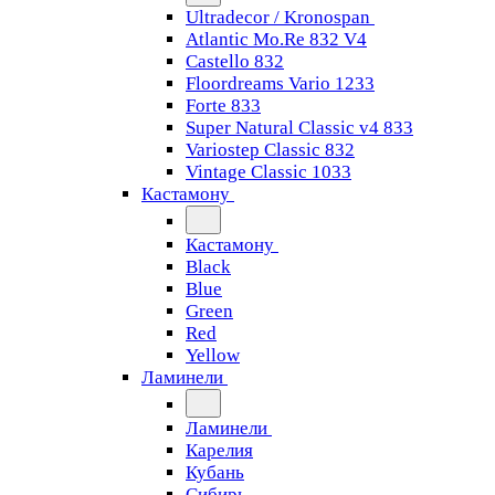
Ultradecor / Kronospan
Atlantic Mo.Re 832 V4
Castello 832
Floordreams Vario 1233
Forte 833
Super Natural Classic v4 833
Variostep Classic 832
Vintage Classic 1033
Кастамону
Кастамону
Black
Blue
Green
Red
Yellow
Ламинели
Ламинели
Карелия
Кубань
Сибирь