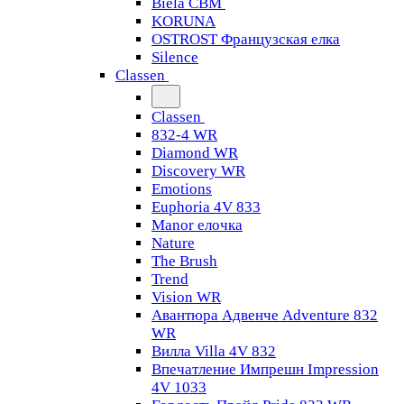
Biela CBM
KORUNA
OSTROST Французская елка
Silence
Classen
Classen
832-4 WR
Diamond WR
Discovery WR
Emotions
Euphoria 4V 833
Manor елочка
Nature
The Brush
Trend
Vision WR
Авантюра Адвенче Adventure 832
WR
Вилла Villa 4V 832
Впечатление Импрешн Impression
4V 1033