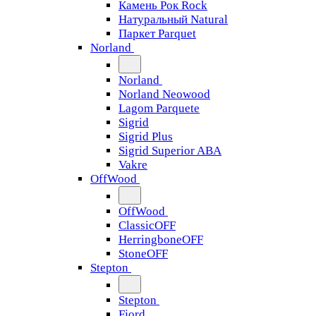
Камень Рок Rock
Натуральный Natural
Паркет Parquet
Norland
Norland
Norland Neowood
Lagom Parquete
Sigrid
Sigrid Plus
Sigrid Superior ABA
Vakre
OffWood
OffWood
ClassicOFF
HerringboneOFF
StoneOFF
Stepton
Stepton
Fjord