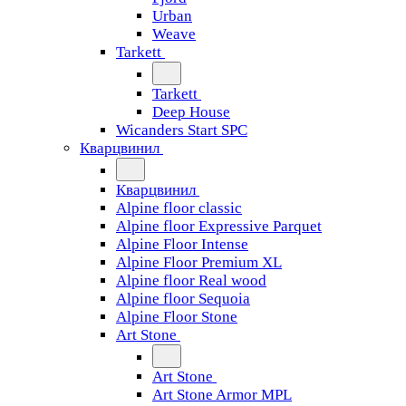
Urban
Weave
Tarkett
Tarkett
Deep House
Wicanders Start SPC
Кварцвинил
Кварцвинил
Alpine floor classic
Alpine floor Expressive Parquet
Alpine Floor Intense
Alpine Floor Premium XL
Alpine floor Real wood
Alpine floor Sequoia
Alpine Floor Stone
Art Stone
Art Stone
Art Stone Armor MPL