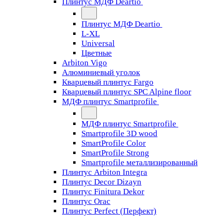
Плинтус МДФ Deartio
Плинтус МДФ Deartio
L-XL
Universal
Цветные
Arbiton Vigo
Алюминиевый уголок
Кварцевый плинтус Fargo
Кварцевый плинтус SPC Alpine floor
МДФ плинтус Smartprofile
МДФ плинтус Smartprofile
Smartprofile 3D wood
SmartProfile Color
SmartProfile Strong
Smartprofile металлизированный
Плинтус Arbiton Integra
Плинтус Decor Dizayn
Плинтус Finitura Dekor
Плинтус Orac
Плинтус Perfect (Перфект)