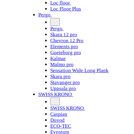
Loc floor
Loc Floor Plus
Pergo
Pergo
Skara 12 pro
Chevron 12 Pro
Elements pro
Goeteborg pro
Kalmar
Malmo pro
Sensation Wide Long Plank
Skara pro
Stavanger pro
Uppsala pro
SWISS KRONO
SWISS KRONO
Caspian
Dovod
ECO-TEC
Eventum