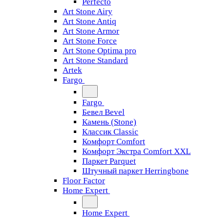
Perfecto
Art Stone Airy
Art Stone Antiq
Art Stone Armor
Art Stone Force
Art Stone Optima pro
Art Stone Standard
Artek
Fargo
Fargo
Бевел Bevel
Камень (Stone)
Классик Classic
Комфорт Comfort
Комфорт Экстра Comfort XXL
Паркет Parquet
Штучный паркет Herringbone
Floor Factor
Home Expert
Home Expert