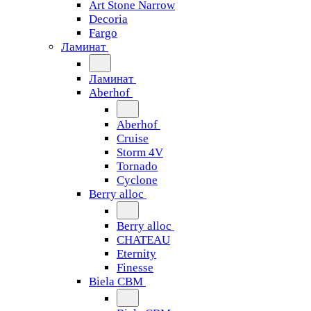
Art Stone Narrow
Decoria
Fargo
Ламинат
Ламинат
Aberhof
Aberhof
Cruise
Storm 4V
Tornado
Сyclone
Berry alloc
Berry alloc
CHATEAU
Eternity
Finesse
Biela CBM