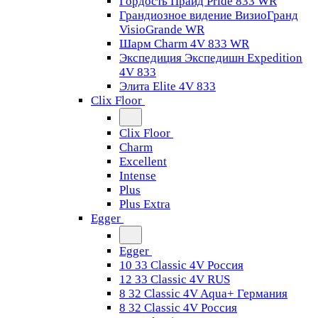
Гордость Прайд Pride 833 WR
Грандиозное видение ВизиоГранд
VisioGrande WR
Шарм Charm 4V 833 WR
Экспедиция Экспедишн Expedition
4V 833
Элита Elite 4V 833
Clix Floor
Clix Floor
Charm
Excellent
Intense
Plus
Plus Extra
Egger
Egger
10 33 Classic 4V Россия
12 33 Classic 4V RUS
8 32 Classic 4V Aqua+ Германия
8 32 Classic 4V Россия