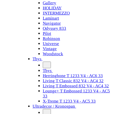
Gallery
HOLIDAY
INTERMEZZO
Laminart
Navigator
Odyssey 833
Pilot
Robinson
Universe
Vintage
Woodstock
Thys
Thys
Herringbone T 1233 V4 - AC6 33
Living T Classic 832 V4 - AC4 32
Living T Embossed 832 V4 - AC4 32
Lounge+ T Embossed 1233 V4 - AC5
33
X-Treme T 1233 V4 - AC5 33
Ultradecor / Kronospan