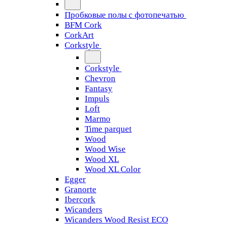
Пробковые полы с фотопечатью
BFM Cork
CorkArt
Corkstyle
Corkstyle
Chevron
Fantasy
Impuls
Loft
Marmo
Time parquet
Wood
Wood Wise
Wood XL
Wood XL Color
Egger
Granorte
Ibercork
Wicanders
Wicanders Wood Resist ECO