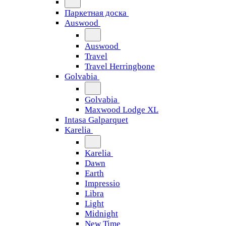
Паркетная доска
Auswood
Auswood
Travel
Travel Herringbone
Golvabia
Golvabia
Maxwood Lodge XL
Intasa Galparquet
Karelia
Karelia
Dawn
Earth
Impressio
Libra
Light
Midnight
New Time