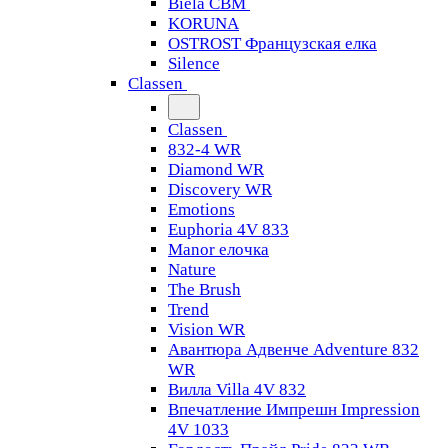
Biela CBM
KORUNA
OSTROST Французская елка
Silence
Classen
Classen
832-4 WR
Diamond WR
Discovery WR
Emotions
Euphoria 4V 833
Manor елочка
Nature
The Brush
Trend
Vision WR
Авантюра Адвенче Adventure 832
WR
Вилла Villa 4V 832
Впечатление Импрешн Impression
4V 1033