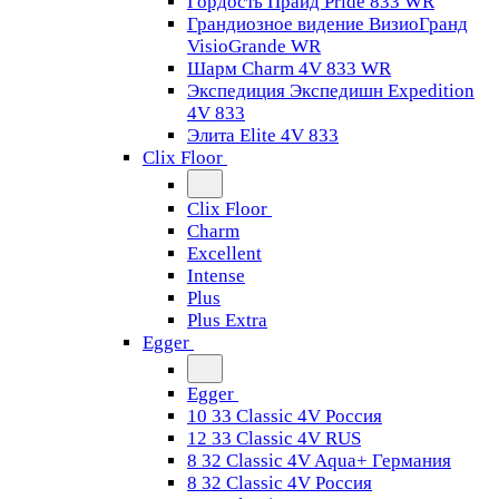
Гордость Прайд Pride 833 WR
Грандиозное видение ВизиоГранд
VisioGrande WR
Шарм Charm 4V 833 WR
Экспедиция Экспедишн Expedition
4V 833
Элита Elite 4V 833
Clix Floor
Clix Floor
Charm
Excellent
Intense
Plus
Plus Extra
Egger
Egger
10 33 Classic 4V Россия
12 33 Classic 4V RUS
8 32 Classic 4V Aqua+ Германия
8 32 Classic 4V Россия