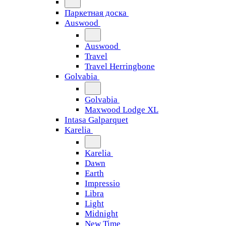
Паркетная доска
Auswood
Auswood
Travel
Travel Herringbone
Golvabia
Golvabia
Maxwood Lodge XL
Intasa Galparquet
Karelia
Karelia
Dawn
Earth
Impressio
Libra
Light
Midnight
New Time