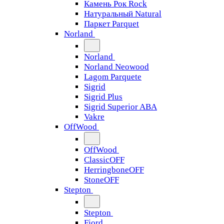
Камень Рок Rock
Натуральный Natural
Паркет Parquet
Norland
Norland
Norland Neowood
Lagom Parquete
Sigrid
Sigrid Plus
Sigrid Superior ABA
Vakre
OffWood
OffWood
ClassicOFF
HerringboneOFF
StoneOFF
Stepton
Stepton
Fjord