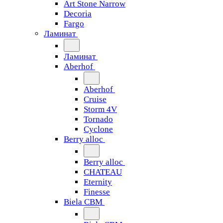
Art Stone Narrow
Decoria
Fargo
Ламинат
Ламинат
Aberhof
Aberhof
Cruise
Storm 4V
Tornado
Сyclone
Berry alloc
Berry alloc
CHATEAU
Eternity
Finesse
Biela CBM