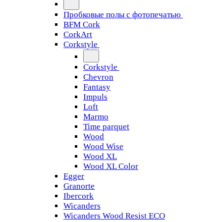
Пробковые полы с фотопечатью
BFM Cork
CorkArt
Corkstyle
Corkstyle
Chevron
Fantasy
Impuls
Loft
Marmo
Time parquet
Wood
Wood Wise
Wood XL
Wood XL Color
Egger
Granorte
Ibercork
Wicanders
Wicanders Wood Resist ECO