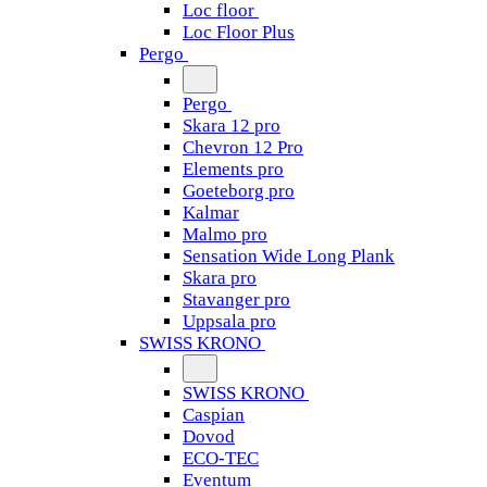
Loc floor
Loc Floor Plus
Pergo
Pergo
Skara 12 pro
Chevron 12 Pro
Elements pro
Goeteborg pro
Kalmar
Malmo pro
Sensation Wide Long Plank
Skara pro
Stavanger pro
Uppsala pro
SWISS KRONO
SWISS KRONO
Caspian
Dovod
ECO-TEC
Eventum