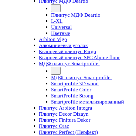
Плинтус МДФ Deartio
Плинтус МДФ Deartio
L-XL
Universal
Цветные
Arbiton Vigo
Алюминиевый уголок
Кварцевый плинтус Fargo
Кварцевый плинтус SPC Alpine floor
МДФ плинтус Smartprofile
МДФ плинтус Smartprofile
Smartprofile 3D wood
SmartProfile Color
SmartProfile Strong
Smartprofile металлизированный
Плинтус Arbiton Integra
Плинтус Decor Dizayn
Плинтус Finitura Dekor
Плинтус Orac
Плинтус Perfect (Перфект)