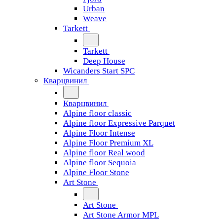
Urban
Weave
Tarkett
Tarkett
Deep House
Wicanders Start SPC
Кварцвинил
Кварцвинил
Alpine floor classic
Alpine floor Expressive Parquet
Alpine Floor Intense
Alpine Floor Premium XL
Alpine floor Real wood
Alpine floor Sequoia
Alpine Floor Stone
Art Stone
Art Stone
Art Stone Armor MPL