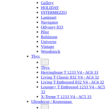
Gallery
HOLIDAY
INTERMEZZO
Laminart
Navigator
Odyssey 833
Pilot
Robinson
Universe
Vintage
Woodstock
Thys
Thys
Herringbone T 1233 V4 - AC6 33
Living T Classic 832 V4 - AC4 32
Living T Embossed 832 V4 - AC4 32
Lounge+ T Embossed 1233 V4 - AC5
33
X-Treme T 1233 V4 - AC5 33
Ultradecor / Kronospan