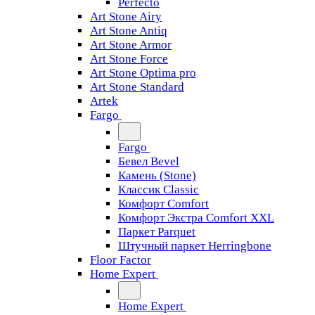
Perfecto
Art Stone Airy
Art Stone Antiq
Art Stone Armor
Art Stone Force
Art Stone Optima pro
Art Stone Standard
Artek
Fargo
Fargo
Бевел Bevel
Камень (Stone)
Классик Classic
Комфорт Comfort
Комфорт Экстра Comfort XXL
Паркет Parquet
Штучный паркет Herringbone
Floor Factor
Home Expert
Home Expert