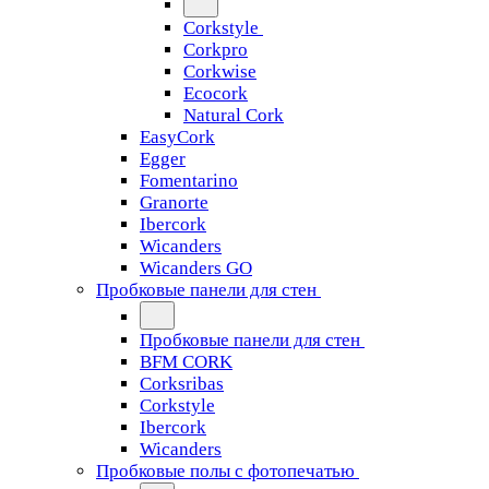
Corkstyle
Corkpro
Corkwise
Ecocork
Natural Cork
EasyCork
Egger
Fomentarino
Granorte
Ibercork
Wicanders
Wicanders GO
Пробковые панели для стен
Пробковые панели для стен
BFM CORK
Corksribas
Corkstyle
Ibercork
Wicanders
Пробковые полы с фотопечатью