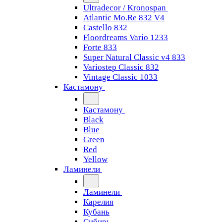
Ultradecor / Kronospan
Atlantic Mo.Re 832 V4
Castello 832
Floordreams Vario 1233
Forte 833
Super Natural Classic v4 833
Variostep Classic 832
Vintage Classic 1033
Кастамону
Кастамону
Black
Blue
Green
Red
Yellow
Ламинели
Ламинели
Карелия
Кубань
Сибирь