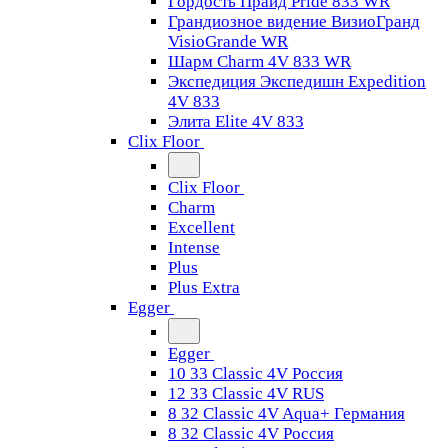
Гордость Прайд Pride 833 WR
Грандиозное видение ВизиоГранд
VisioGrande WR
Шарм Charm 4V 833 WR
Экспедиция Экспедишн Expedition
4V 833
Элита Elite 4V 833
Clix Floor
Clix Floor
Charm
Excellent
Intense
Plus
Plus Extra
Egger
Egger
10 33 Classic 4V Россия
12 33 Classic 4V RUS
8 32 Classic 4V Aqua+ Германия
8 32 Classic 4V Россия