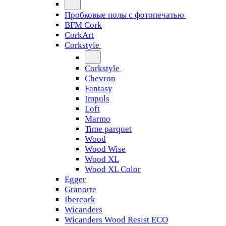
Пробковые полы с фотопечатью
BFM Cork
CorkArt
Corkstyle
Corkstyle
Chevron
Fantasy
Impuls
Loft
Marmo
Time parquet
Wood
Wood Wise
Wood XL
Wood XL Color
Egger
Granorte
Ibercork
Wicanders
Wicanders Wood Resist ECO