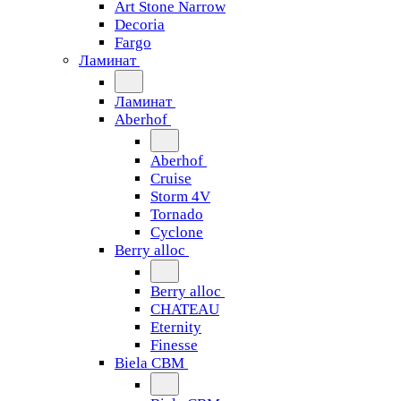
Art Stone Narrow
Decoria
Fargo
Ламинат
Ламинат
Aberhof
Aberhof
Cruise
Storm 4V
Tornado
Сyclone
Berry alloc
Berry alloc
CHATEAU
Eternity
Finesse
Biela CBM