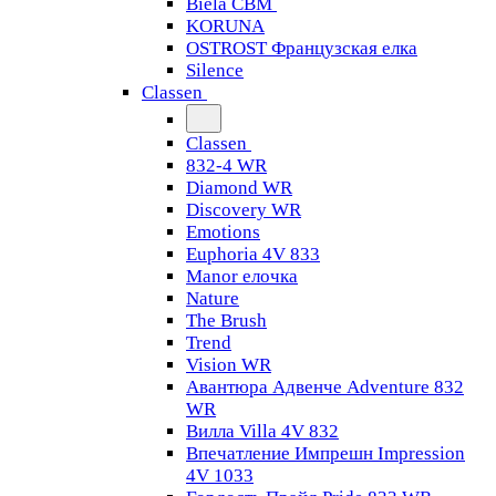
Biela CBM
KORUNA
OSTROST Французская елка
Silence
Classen
Classen
832-4 WR
Diamond WR
Discovery WR
Emotions
Euphoria 4V 833
Manor елочка
Nature
The Brush
Trend
Vision WR
Авантюра Адвенче Adventure 832
WR
Вилла Villa 4V 832
Впечатление Импрешн Impression
4V 1033