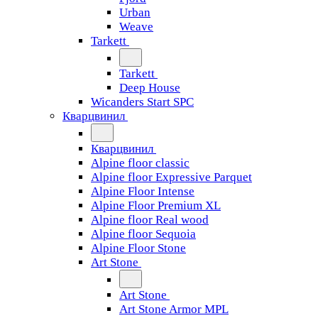
Urban
Weave
Tarkett
Tarkett
Deep House
Wicanders Start SPC
Кварцвинил
Кварцвинил
Alpine floor classic
Alpine floor Expressive Parquet
Alpine Floor Intense
Alpine Floor Premium XL
Alpine floor Real wood
Alpine floor Sequoia
Alpine Floor Stone
Art Stone
Art Stone
Art Stone Armor MPL