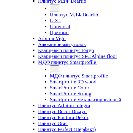
Плинтус МДФ Deartio
Плинтус МДФ Deartio
L-XL
Universal
Цветные
Arbiton Vigo
Алюминиевый уголок
Кварцевый плинтус Fargo
Кварцевый плинтус SPC Alpine floor
МДФ плинтус Smartprofile
МДФ плинтус Smartprofile
Smartprofile 3D wood
SmartProfile Color
SmartProfile Strong
Smartprofile металлизированный
Плинтус Arbiton Integra
Плинтус Decor Dizayn
Плинтус Finitura Dekor
Плинтус Orac
Плинтус Perfect (Перфект)