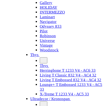
Gallery
HOLIDAY
INTERMEZZO
Laminart
Navigator
Odyssey 833
Pilot
Robinson
Universe
Vintage
Woodstock
Thys
Thys
Herringbone T 1233 V4 - AC6 33
Living T Classic 832 V4 - AC4 32
Living T Embossed 832 V4 - AC4 32
Lounge+ T Embossed 1233 V4 - AC5
33
X-Treme T 1233 V4 - AC5 33
Ultradecor / Kronospan