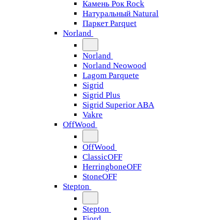
Камень Рок Rock
Натуральный Natural
Паркет Parquet
Norland
Norland
Norland Neowood
Lagom Parquete
Sigrid
Sigrid Plus
Sigrid Superior ABA
Vakre
OffWood
OffWood
ClassicOFF
HerringboneOFF
StoneOFF
Stepton
Stepton
Fjord