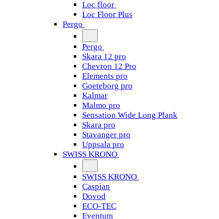
Loc floor
Loc Floor Plus
Pergo
Pergo
Skara 12 pro
Chevron 12 Pro
Elements pro
Goeteborg pro
Kalmar
Malmo pro
Sensation Wide Long Plank
Skara pro
Stavanger pro
Uppsala pro
SWISS KRONO
SWISS KRONO
Caspian
Dovod
ECO-TEC
Eventum