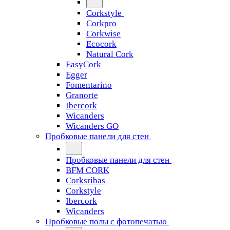
Corkstyle
Corkpro
Corkwise
Ecocork
Natural Cork
EasyCork
Egger
Fomentarino
Granorte
Ibercork
Wicanders
Wicanders GO
Пробковые панели для стен
Пробковые панели для стен
BFM CORK
Corksribas
Corkstyle
Ibercork
Wicanders
Пробковые полы с фотопечатью