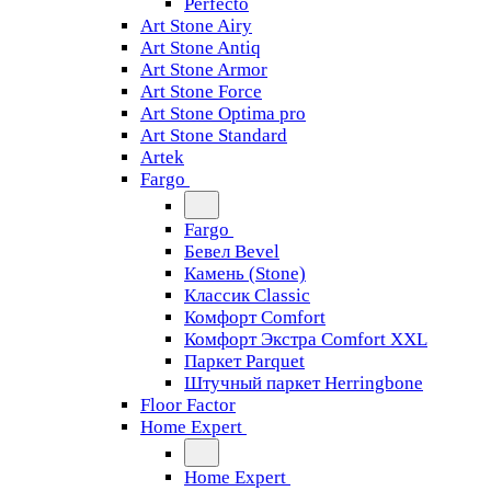
Perfecto
Art Stone Airy
Art Stone Antiq
Art Stone Armor
Art Stone Force
Art Stone Optima pro
Art Stone Standard
Artek
Fargo
Fargo
Бевел Bevel
Камень (Stone)
Классик Classic
Комфорт Comfort
Комфорт Экстра Comfort XXL
Паркет Parquet
Штучный паркет Herringbone
Floor Factor
Home Expert
Home Expert