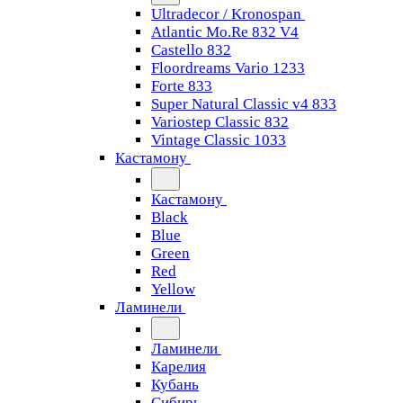
Ultradecor / Kronospan
Atlantic Mo.Re 832 V4
Castello 832
Floordreams Vario 1233
Forte 833
Super Natural Classic v4 833
Variostep Classic 832
Vintage Classic 1033
Кастамону
Кастамону
Black
Blue
Green
Red
Yellow
Ламинели
Ламинели
Карелия
Кубань
Сибирь