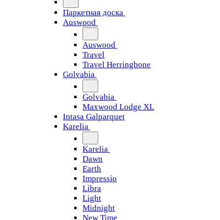
Паркетная доска
Auswood
Auswood
Travel
Travel Herringbone
Golvabia
Golvabia
Maxwood Lodge XL
Intasa Galparquet
Karelia
Karelia
Dawn
Earth
Impressio
Libra
Light
Midnight
New Time