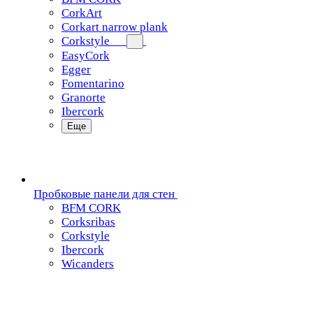
CorkArt
Corkart narrow plank
Corkstyle
EasyCork
Egger
Fomentarino
Granorte
Ibercork
Еще
Пробковые панели для стен
BFM CORK
Corksribas
Corkstyle
Ibercork
Wicanders