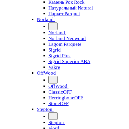
Камень Рок Rock
Натуральный Natural
Паркет Parquet
Norland
Norland
Norland Neowood
Lagom Parquete
Sigrid
Sigrid Plus
Sigrid Superior ABA
Vakre
OffWood
OffWood
ClassicOFF
HerringboneOFF
StoneOFF
Stepton
Stepton
Fjord