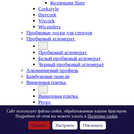
Коллекция Slate
Corkstyle
Ibercork
Viscork
Wicanders
Пробковые доски для стендов
Пробковый агломерат
Пробковый агломерат
Белый пробковый агломерат
Черный пробковый агломерат
Алюминиевый профиль
Бамбуковые панели
Виниловая плитка
Виниловая плитка
Pergo
Сайт использует файлы cookie, обрабатываемые вашим браузером.
Pergo
Подробнее об этом вы можете узнать в
Политике cookie
.
Classic Plank Optimum Glue
Принять
Настроить
Отклонить
Modern Plank Optimum Glue
Tile Optimum Glue