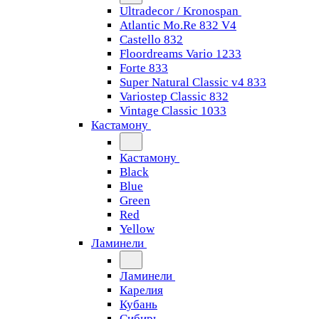
Ultradecor / Kronospan
Atlantic Mo.Re 832 V4
Castello 832
Floordreams Vario 1233
Forte 833
Super Natural Classic v4 833
Variostep Classic 832
Vintage Classic 1033
Кастамону
Кастамону
Black
Blue
Green
Red
Yellow
Ламинели
Ламинели
Карелия
Кубань
Сибирь