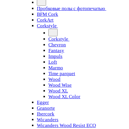
Пробковые полы с фотопечатью
BFM Cork
CorkArt
Corkstyle
Corkstyle
Chevron
Fantasy
Impuls
Loft
Marmo
Time parquet
Wood
Wood Wise
Wood XL
Wood XL Color
Egger
Granorte
Ibercork
Wicanders
Wicanders Wood Resist ECO