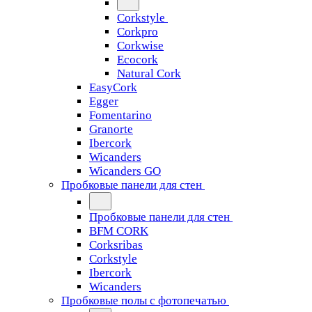
Corkstyle
Corkpro
Corkwise
Ecocork
Natural Cork
EasyCork
Egger
Fomentarino
Granorte
Ibercork
Wicanders
Wicanders GO
Пробковые панели для стен
Пробковые панели для стен
BFM CORK
Corksribas
Corkstyle
Ibercork
Wicanders
Пробковые полы с фотопечатью