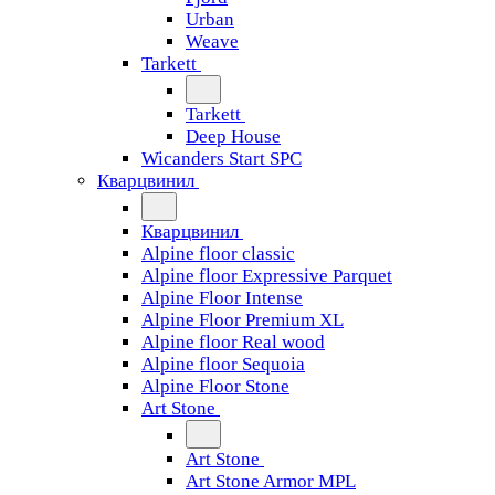
Urban
Weave
Tarkett
Tarkett
Deep House
Wicanders Start SPC
Кварцвинил
Кварцвинил
Alpine floor classic
Alpine floor Expressive Parquet
Alpine Floor Intense
Alpine Floor Premium XL
Alpine floor Real wood
Alpine floor Sequoia
Alpine Floor Stone
Art Stone
Art Stone
Art Stone Armor MPL