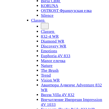
Biela CBM
KORUNA
OSTROST Французская елка
Silence
Classen
Classen
832-4 WR
Diamond WR
Discovery WR
Emotions
Euphoria 4V 833
Manor елочка
Nature
The Brush
Trend
Vision WR
Авантюра Адвенче Adventure 832
WR
Вилла Villa 4V 832
Впечатление Импрешн Impression
4V 1033