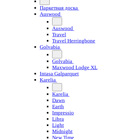
Паркетная доска
Auswood
Auswood
Travel
Travel Herringbone
Golvabia
Golvabia
Maxwood Lodge XL
Intasa Galparquet
Karelia
Karelia
Dawn
Earth
Impressio
Libra
Light
Midnight
New Time