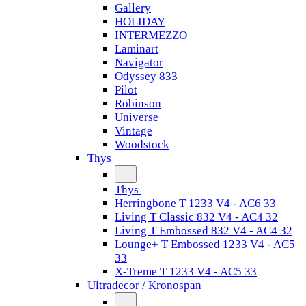
Gallery
HOLIDAY
INTERMEZZO
Laminart
Navigator
Odyssey 833
Pilot
Robinson
Universe
Vintage
Woodstock
Thys
Thys
Herringbone T 1233 V4 - AC6 33
Living T Classic 832 V4 - AC4 32
Living T Embossed 832 V4 - AC4 32
Lounge+ T Embossed 1233 V4 - AC5
33
X-Treme T 1233 V4 - AC5 33
Ultradecor / Kronospan