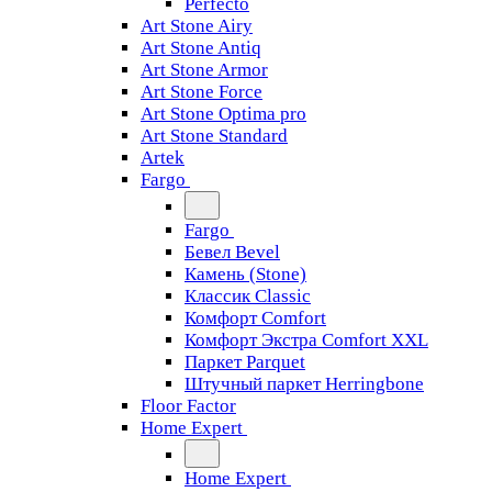
Perfecto
Art Stone Airy
Art Stone Antiq
Art Stone Armor
Art Stone Force
Art Stone Optima pro
Art Stone Standard
Artek
Fargo
Fargo
Бевел Bevel
Камень (Stone)
Классик Classic
Комфорт Comfort
Комфорт Экстра Comfort XXL
Паркет Parquet
Штучный паркет Herringbone
Floor Factor
Home Expert
Home Expert