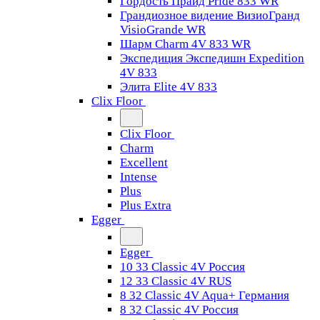
Гордость Прайд Pride 833 WR
Грандиозное видение ВизиоГранд
VisioGrande WR
Шарм Charm 4V 833 WR
Экспедиция Экспедишн Expedition
4V 833
Элита Elite 4V 833
Clix Floor
Clix Floor
Charm
Excellent
Intense
Plus
Plus Extra
Egger
Egger
10 33 Classic 4V Россия
12 33 Classic 4V RUS
8 32 Classic 4V Aqua+ Германия
8 32 Classic 4V Россия