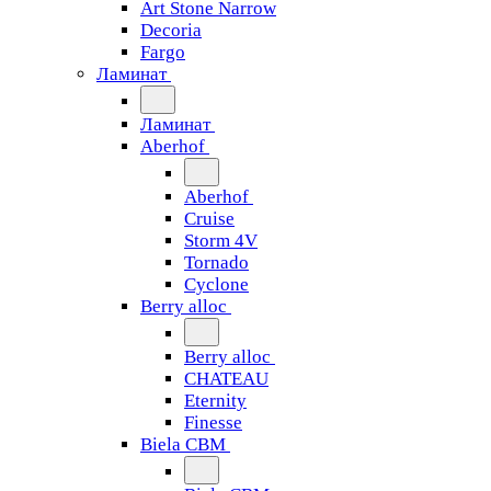
Art Stone Narrow
Decoria
Fargo
Ламинат
Ламинат
Aberhof
Aberhof
Cruise
Storm 4V
Tornado
Сyclone
Berry alloc
Berry alloc
CHATEAU
Eternity
Finesse
Biela CBM