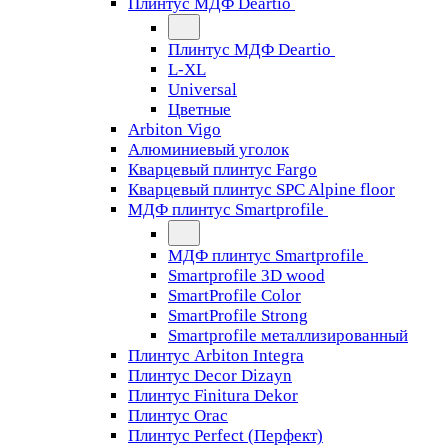
Плинтус МДФ Deartio
Плинтус МДФ Deartio
L-XL
Universal
Цветные
Arbiton Vigo
Алюминиевый уголок
Кварцевый плинтус Fargo
Кварцевый плинтус SPC Alpine floor
МДФ плинтус Smartprofile
МДФ плинтус Smartprofile
Smartprofile 3D wood
SmartProfile Color
SmartProfile Strong
Smartprofile металлизированный
Плинтус Arbiton Integra
Плинтус Decor Dizayn
Плинтус Finitura Dekor
Плинтус Orac
Плинтус Perfect (Перфект)