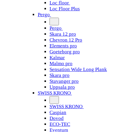
Loc floor
Loc Floor Plus
Pergo
Pergo
Skara 12 pro
Chevron 12 Pro
Elements pro
Goeteborg pro
Kalmar
Malmo pro
Sensation Wide Long Plank
Skara pro
Stavanger pro
Uppsala pro
SWISS KRONO
SWISS KRONO
Caspian
Dovod
ECO-TEC
Eventum