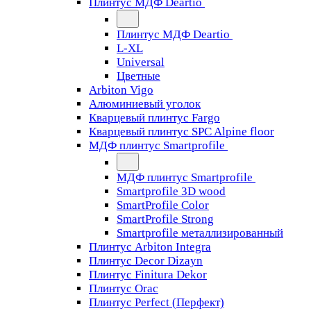
Плинтус МДФ Deartio
Плинтус МДФ Deartio
L-XL
Universal
Цветные
Arbiton Vigo
Алюминиевый уголок
Кварцевый плинтус Fargo
Кварцевый плинтус SPC Alpine floor
МДФ плинтус Smartprofile
МДФ плинтус Smartprofile
Smartprofile 3D wood
SmartProfile Color
SmartProfile Strong
Smartprofile металлизированный
Плинтус Arbiton Integra
Плинтус Decor Dizayn
Плинтус Finitura Dekor
Плинтус Orac
Плинтус Perfect (Перфект)