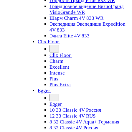
Гордость Прайд Pride 833 WR
Грандиозное видение ВизиоГранд
VisioGrande WR
Шарм Charm 4V 833 WR
Экспедиция Экспедишн Expedition
4V 833
Элита Elite 4V 833
Clix Floor
Clix Floor
Charm
Excellent
Intense
Plus
Plus Extra
Egger
Egger
10 33 Classic 4V Россия
12 33 Classic 4V RUS
8 32 Classic 4V Aqua+ Германия
8 32 Classic 4V Россия