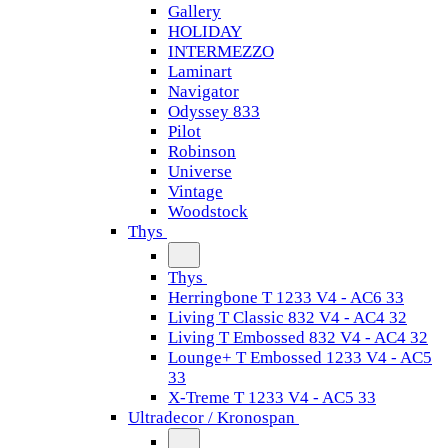
Gallery
HOLIDAY
INTERMEZZO
Laminart
Navigator
Odyssey 833
Pilot
Robinson
Universe
Vintage
Woodstock
Thys
Thys
Herringbone T 1233 V4 - AC6 33
Living T Classic 832 V4 - AC4 32
Living T Embossed 832 V4 - AC4 32
Lounge+ T Embossed 1233 V4 - AC5
33
X-Treme T 1233 V4 - AC5 33
Ultradecor / Kronospan