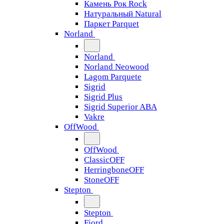
Камень Рок Rock
Натуральный Natural
Паркет Parquet
Norland
Norland
Norland Neowood
Lagom Parquete
Sigrid
Sigrid Plus
Sigrid Superior ABA
Vakre
OffWood
OffWood
ClassicOFF
HerringboneOFF
StoneOFF
Stepton
Stepton
Fjord