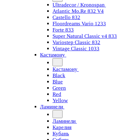
Ultradecor / Kronospan
Atlantic Mo.Re 832 V4
Castello 832
Floordreams Vario 1233
Forte 833
Super Natural Classic v4 833
Variostep Classic 832
Vintage Classic 1033
Кастамону
Кастамону
Black
Blue
Green
Red
Yellow
Ламинели
Ламинели
Карелия
Кубань
Сибирь