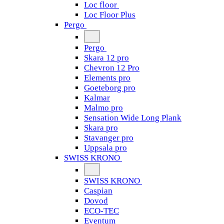
Loc floor
Loc Floor Plus
Pergo
Pergo
Skara 12 pro
Chevron 12 Pro
Elements pro
Goeteborg pro
Kalmar
Malmo pro
Sensation Wide Long Plank
Skara pro
Stavanger pro
Uppsala pro
SWISS KRONO
SWISS KRONO
Caspian
Dovod
ECO-TEC
Eventum