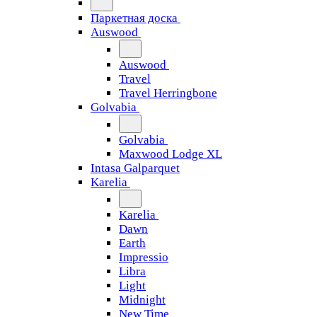
Паркетная доска
Auswood
Auswood
Travel
Travel Herringbone
Golvabia
Golvabia
Maxwood Lodge XL
Intasa Galparquet
Karelia
Karelia
Dawn
Earth
Impressio
Libra
Light
Midnight
New Time