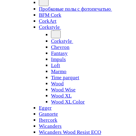
Пробковые полы с фотопечатью
BFM Cork
CorkArt
Corkstyle
Corkstyle
Chevron
Fantasy
Impuls
Loft
Marmo
Time parquet
Wood
Wood Wise
Wood XL
Wood XL Color
Egger
Granorte
Ibercork
Wicanders
Wicanders Wood Resist ECO