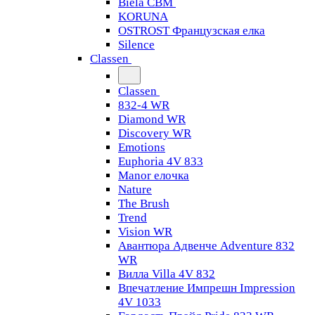
Biela CBM
KORUNA
OSTROST Французская елка
Silence
Classen
Classen
832-4 WR
Diamond WR
Discovery WR
Emotions
Euphoria 4V 833
Manor елочка
Nature
The Brush
Trend
Vision WR
Авантюра Адвенче Adventure 832
WR
Вилла Villa 4V 832
Впечатление Импрешн Impression
4V 1033