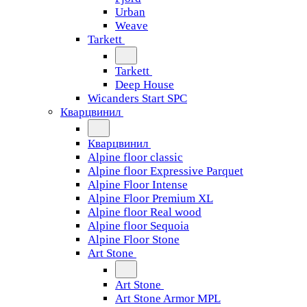
Urban
Weave
Tarkett
Tarkett
Deep House
Wicanders Start SPC
Кварцвинил
Кварцвинил
Alpine floor classic
Alpine floor Expressive Parquet
Alpine Floor Intense
Alpine Floor Premium XL
Alpine floor Real wood
Alpine floor Sequoia
Alpine Floor Stone
Art Stone
Art Stone
Art Stone Armor MPL