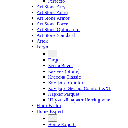
Perfecto
Art Stone Airy
Art Stone Antiq
Art Stone Armor
Art Stone Force
Art Stone Optima pro
Art Stone Standard
Artek
Fargo
Fargo
Бевел Bevel
Камень (Stone)
Классик Classic
Комфорт Comfort
Комфорт Экстра Comfort XXL
Паркет Parquet
Штучный паркет Herringbone
Floor Factor
Home Expert
Home Expert