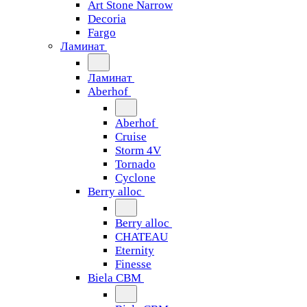
Art Stone Narrow
Decoria
Fargo
Ламинат
Ламинат
Aberhof
Aberhof
Cruise
Storm 4V
Tornado
Сyclone
Berry alloc
Berry alloc
CHATEAU
Eternity
Finesse
Biela CBM