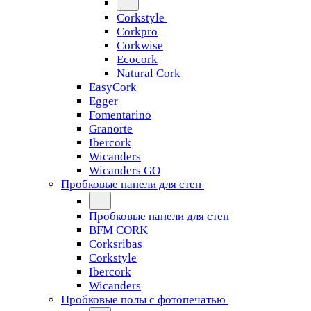
Corkstyle
Corkpro
Corkwise
Ecocork
Natural Cork
EasyCork
Egger
Fomentarino
Granorte
Ibercork
Wicanders
Wicanders GO
Пробковые панели для стен
Пробковые панели для стен
BFM CORK
Corksribas
Corkstyle
Ibercork
Wicanders
Пробковые полы с фотопечатью