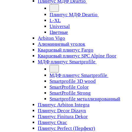
Плинтус МДФ Deartio
Плинтус МДФ Deartio
L-XL
Universal
Цветные
Arbiton Vigo
Алюминиевый уголок
Кварцевый плинтус Fargo
Кварцевый плинтус SPC Alpine floor
МДФ плинтус Smartprofile
МДФ плинтус Smartprofile
Smartprofile 3D wood
SmartProfile Color
SmartProfile Strong
Smartprofile металлизированный
Плинтус Arbiton Integra
Плинтус Decor Dizayn
Плинтус Finitura Dekor
Плинтус Orac
Плинтус Perfect (Перфект)