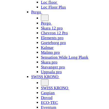
Loc floor
Loc Floor Plus
Pergo
Pergo
Skara 12 pro
Chevron 12 Pro
Elements pro
Goeteborg pro
Kalmar
Malmo pro
Sensation Wide Long Plank
Skara pro
Stavanger pro
Uppsala pro
SWISS KRONO
SWISS KRONO
Caspian
Dovod
ECO-TEC
Eventum