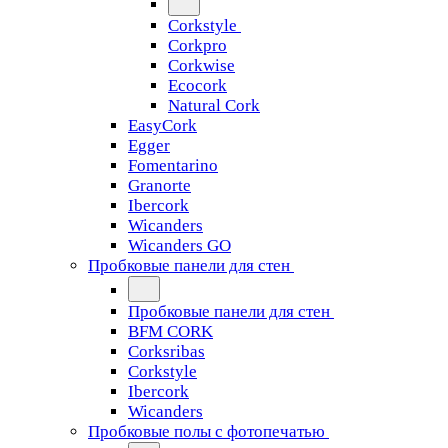
Corkstyle
Corkpro
Corkwise
Ecocork
Natural Cork
EasyCork
Egger
Fomentarino
Granorte
Ibercork
Wicanders
Wicanders GO
Пробковые панели для стен
Пробковые панели для стен
BFM CORK
Corksribas
Corkstyle
Ibercork
Wicanders
Пробковые полы с фотопечатью