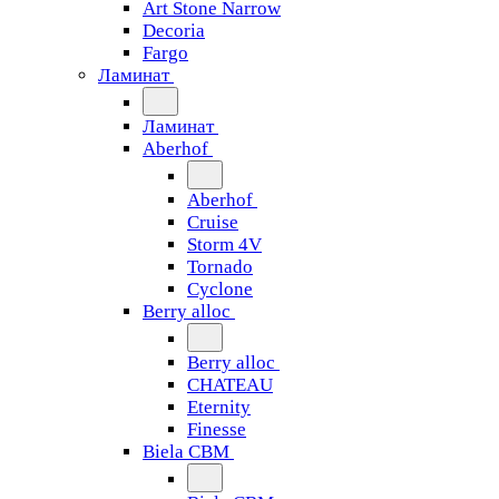
Art Stone Narrow
Decoria
Fargo
Ламинат
Ламинат
Aberhof
Aberhof
Cruise
Storm 4V
Tornado
Сyclone
Berry alloc
Berry alloc
CHATEAU
Eternity
Finesse
Biela CBM