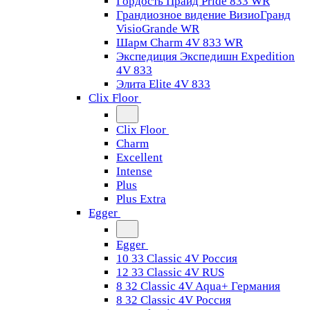
Гордость Прайд Pride 833 WR
Грандиозное видение ВизиоГранд
VisioGrande WR
Шарм Charm 4V 833 WR
Экспедиция Экспедишн Expedition
4V 833
Элита Elite 4V 833
Clix Floor
Clix Floor
Charm
Excellent
Intense
Plus
Plus Extra
Egger
Egger
10 33 Classic 4V Россия
12 33 Classic 4V RUS
8 32 Classic 4V Aqua+ Германия
8 32 Classic 4V Россия