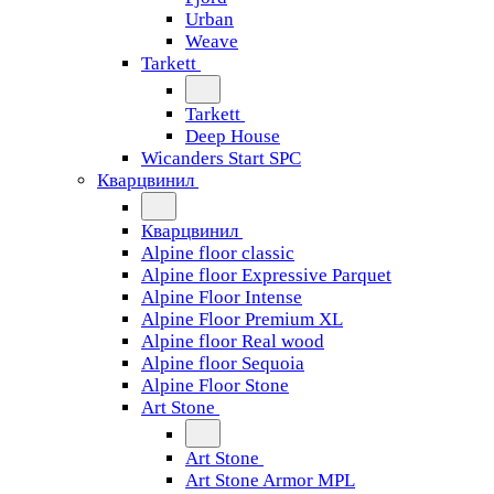
Urban
Weave
Tarkett
Tarkett
Deep House
Wicanders Start SPC
Кварцвинил
Кварцвинил
Alpine floor classic
Alpine floor Expressive Parquet
Alpine Floor Intense
Alpine Floor Premium XL
Alpine floor Real wood
Alpine floor Sequoia
Alpine Floor Stone
Art Stone
Art Stone
Art Stone Armor MPL