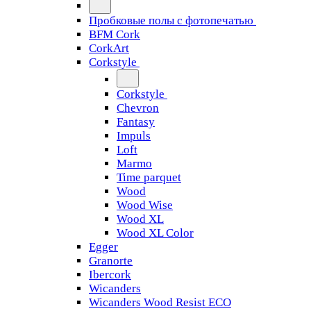
Пробковые полы с фотопечатью
BFM Cork
CorkArt
Corkstyle
Corkstyle
Chevron
Fantasy
Impuls
Loft
Marmo
Time parquet
Wood
Wood Wise
Wood XL
Wood XL Color
Egger
Granorte
Ibercork
Wicanders
Wicanders Wood Resist ECO