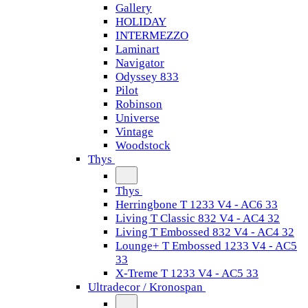
Gallery
HOLIDAY
INTERMEZZO
Laminart
Navigator
Odyssey 833
Pilot
Robinson
Universe
Vintage
Woodstock
Thys
Thys
Herringbone T 1233 V4 - AC6 33
Living T Classic 832 V4 - AC4 32
Living T Embossed 832 V4 - AC4 32
Lounge+ T Embossed 1233 V4 - AC5
33
X-Treme T 1233 V4 - AC5 33
Ultradecor / Kronospan