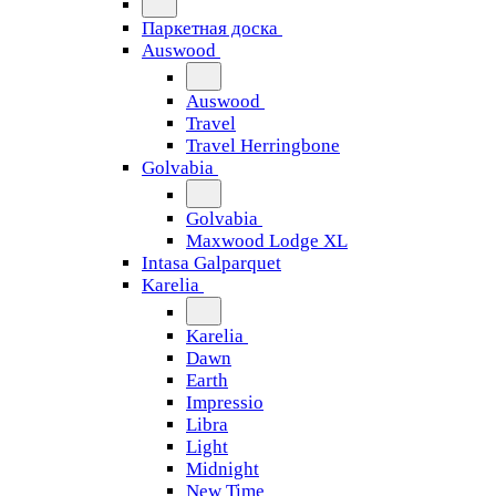
Паркетная доска
Auswood
Auswood
Travel
Travel Herringbone
Golvabia
Golvabia
Maxwood Lodge XL
Intasa Galparquet
Karelia
Karelia
Dawn
Earth
Impressio
Libra
Light
Midnight
New Time