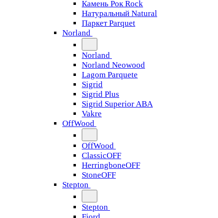
Камень Рок Rock
Натуральный Natural
Паркет Parquet
Norland
Norland
Norland Neowood
Lagom Parquete
Sigrid
Sigrid Plus
Sigrid Superior ABA
Vakre
OffWood
OffWood
ClassicOFF
HerringboneOFF
StoneOFF
Stepton
Stepton
Fjord