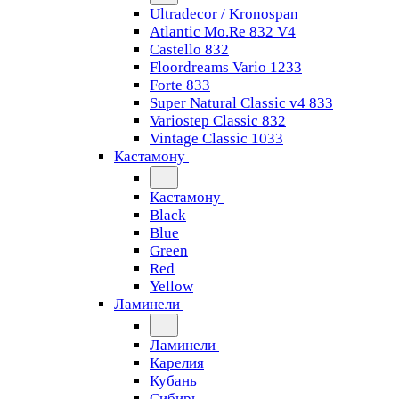
Ultradecor / Kronospan
Atlantic Mo.Re 832 V4
Castello 832
Floordreams Vario 1233
Forte 833
Super Natural Classic v4 833
Variostep Classic 832
Vintage Classic 1033
Кастамону
Кастамону
Black
Blue
Green
Red
Yellow
Ламинели
Ламинели
Карелия
Кубань
Сибирь