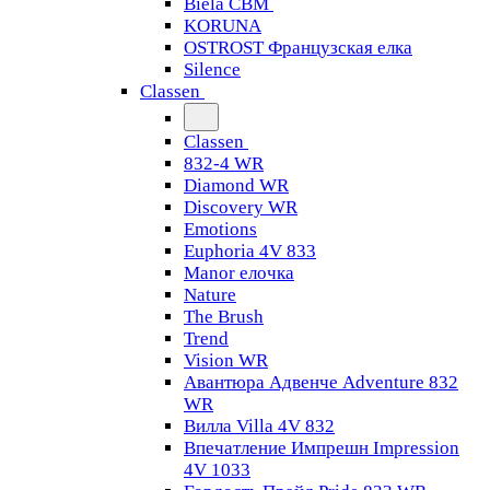
Biela CBM
KORUNA
OSTROST Французская елка
Silence
Classen
Classen
832-4 WR
Diamond WR
Discovery WR
Emotions
Euphoria 4V 833
Manor елочка
Nature
The Brush
Trend
Vision WR
Авантюра Адвенче Adventure 832
WR
Вилла Villa 4V 832
Впечатление Импрешн Impression
4V 1033