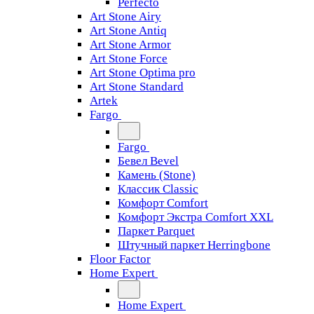
Perfecto
Art Stone Airy
Art Stone Antiq
Art Stone Armor
Art Stone Force
Art Stone Optima pro
Art Stone Standard
Artek
Fargo
Fargo
Бевел Bevel
Камень (Stone)
Классик Classic
Комфорт Comfort
Комфорт Экстра Comfort XXL
Паркет Parquet
Штучный паркет Herringbone
Floor Factor
Home Expert
Home Expert