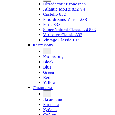
Ultradecor / Kronospan
Atlantic Mo.Re 832 V4
Castello 832
Floordreams Vario 1233
Forte 833
Super Natural Classic v4 833
Variostep Classic 832
Vintage Classic 1033
Кастамону
Кастамону
Black
Blue
Green
Red
Yellow
Ламинели
Ламинели
Карелия
Кубань
Сибирь