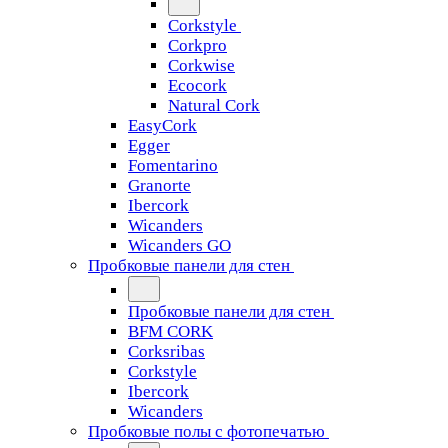
Corkstyle
Corkpro
Corkwise
Ecocork
Natural Cork
EasyCork
Egger
Fomentarino
Granorte
Ibercork
Wicanders
Wicanders GO
Пробковые панели для стен
Пробковые панели для стен
BFM CORK
Corksribas
Corkstyle
Ibercork
Wicanders
Пробковые полы с фотопечатью