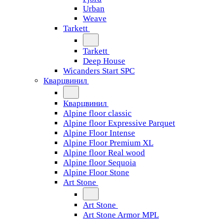
Urban
Weave
Tarkett
Tarkett
Deep House
Wicanders Start SPC
Кварцвинил
Кварцвинил
Alpine floor classic
Alpine floor Expressive Parquet
Alpine Floor Intense
Alpine Floor Premium XL
Alpine floor Real wood
Alpine floor Sequoia
Alpine Floor Stone
Art Stone
Art Stone
Art Stone Armor MPL