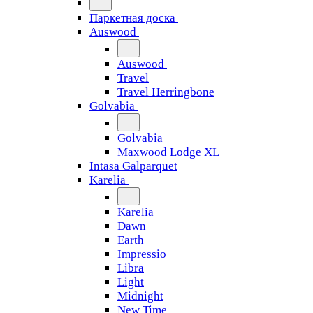
Паркетная доска
Auswood
Auswood
Travel
Travel Herringbone
Golvabia
Golvabia
Maxwood Lodge XL
Intasa Galparquet
Karelia
Karelia
Dawn
Earth
Impressio
Libra
Light
Midnight
New Time