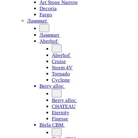
Art Stone Narrow
Decoria
Fargo
Ламинат
Ламинат
Aberhof
Aberhof
Cruise
Storm 4V
Tornado
Сyclone
Berry alloc
Berry alloc
CHATEAU
Eternity
Finesse
Biela CBM