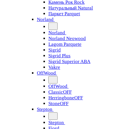
Камень Рок Rock
Натуральный Natural
Паркет Parquet
Norland
Norland
Norland Neowood
Lagom Parquete
Sigrid
Sigrid Plus
Sigrid Superior ABA
Vakre
OffWood
OffWood
ClassicOFF
HerringboneOFF
StoneOFF
Stepton
Stepton
Fjord