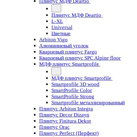
Плинтус МДФ Deartio
Плинтус МДФ Deartio
L-XL
Universal
Цветные
Arbiton Vigo
Алюминиевый уголок
Кварцевый плинтус Fargo
Кварцевый плинтус SPC Alpine floor
МДФ плинтус Smartprofile
МДФ плинтус Smartprofile
Smartprofile 3D wood
SmartProfile Color
SmartProfile Strong
Smartprofile металлизированный
Плинтус Arbiton Integra
Плинтус Decor Dizayn
Плинтус Finitura Dekor
Плинтус Orac
Плинтус Perfect (Перфект)