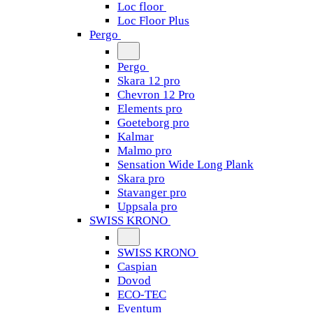
Loc floor
Loc Floor Plus
Pergo
Pergo
Skara 12 pro
Chevron 12 Pro
Elements pro
Goeteborg pro
Kalmar
Malmo pro
Sensation Wide Long Plank
Skara pro
Stavanger pro
Uppsala pro
SWISS KRONO
SWISS KRONO
Caspian
Dovod
ECO-TEC
Eventum