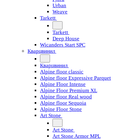
Urban
Weave
Tarkett
Tarkett
Deep House
Wicanders Start SPC
Кварцвинил
Кварцвинил
Alpine floor classic
Alpine floor Expressive Parquet
Alpine Floor Intense
Alpine Floor Premium XL
Alpine floor Real wood
Alpine floor Sequoia
Alpine Floor Stone
Art Stone
Art Stone
Art Stone Armor MPL