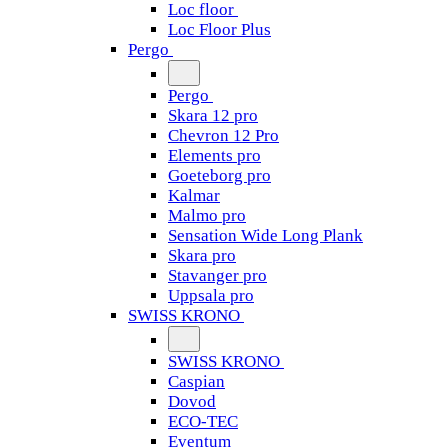
Loc floor
Loc Floor Plus
Pergo
Pergo
Skara 12 pro
Chevron 12 Pro
Elements pro
Goeteborg pro
Kalmar
Malmo pro
Sensation Wide Long Plank
Skara pro
Stavanger pro
Uppsala pro
SWISS KRONO
SWISS KRONO
Caspian
Dovod
ECO-TEC
Eventum