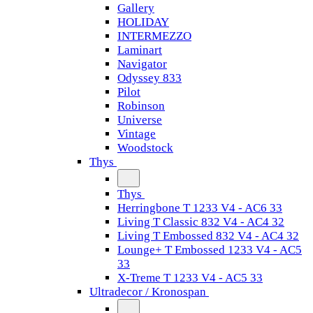
Gallery
HOLIDAY
INTERMEZZO
Laminart
Navigator
Odyssey 833
Pilot
Robinson
Universe
Vintage
Woodstock
Thys
Thys
Herringbone T 1233 V4 - AC6 33
Living T Classic 832 V4 - AC4 32
Living T Embossed 832 V4 - AC4 32
Lounge+ T Embossed 1233 V4 - AC5
33
X-Treme T 1233 V4 - AC5 33
Ultradecor / Kronospan