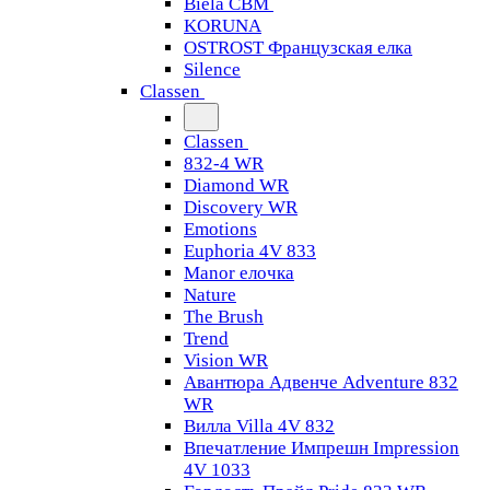
Biela CBM
KORUNA
OSTROST Французская елка
Silence
Classen
Classen
832-4 WR
Diamond WR
Discovery WR
Emotions
Euphoria 4V 833
Manor елочка
Nature
The Brush
Trend
Vision WR
Авантюра Адвенче Adventure 832
WR
Вилла Villa 4V 832
Впечатление Импрешн Impression
4V 1033