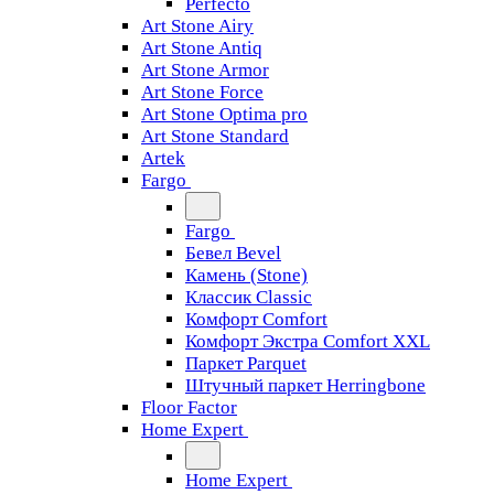
Perfecto
Art Stone Airy
Art Stone Antiq
Art Stone Armor
Art Stone Force
Art Stone Optima pro
Art Stone Standard
Artek
Fargo
Fargo
Бевел Bevel
Камень (Stone)
Классик Classic
Комфорт Comfort
Комфорт Экстра Comfort XXL
Паркет Parquet
Штучный паркет Herringbone
Floor Factor
Home Expert
Home Expert