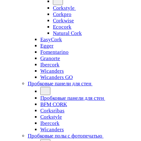
Corkstyle
Corkpro
Corkwise
Ecocork
Natural Cork
EasyCork
Egger
Fomentarino
Granorte
Ibercork
Wicanders
Wicanders GO
Пробковые панели для стен
Пробковые панели для стен
BFM CORK
Corksribas
Corkstyle
Ibercork
Wicanders
Пробковые полы с фотопечатью