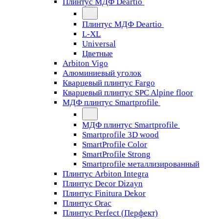
Плинтус МДФ Deartio
Плинтус МДФ Deartio
L-XL
Universal
Цветные
Arbiton Vigo
Алюминиевый уголок
Кварцевый плинтус Fargo
Кварцевый плинтус SPC Alpine floor
МДФ плинтус Smartprofile
МДФ плинтус Smartprofile
Smartprofile 3D wood
SmartProfile Color
SmartProfile Strong
Smartprofile металлизированный
Плинтус Arbiton Integra
Плинтус Decor Dizayn
Плинтус Finitura Dekor
Плинтус Orac
Плинтус Perfect (Перфект)