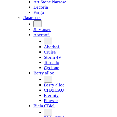
Art Stone Narrow
Decoria
Fargo
Ламинат
Ламинат
Aberhof
Aberhof
Cruise
Storm 4V
Tornado
Сyclone
Berry alloc
Berry alloc
CHATEAU
Eternity
Finesse
Biela CBM