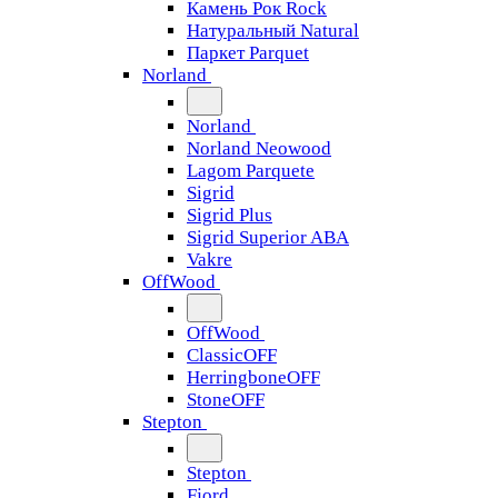
Камень Рок Rock
Натуральный Natural
Паркет Parquet
Norland
Norland
Norland Neowood
Lagom Parquete
Sigrid
Sigrid Plus
Sigrid Superior ABA
Vakre
OffWood
OffWood
ClassicOFF
HerringboneOFF
StoneOFF
Stepton
Stepton
Fjord