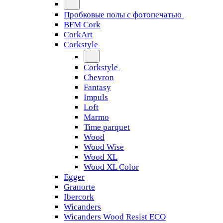
Пробковые полы с фотопечатью
BFM Cork
CorkArt
Corkstyle
Corkstyle
Chevron
Fantasy
Impuls
Loft
Marmo
Time parquet
Wood
Wood Wise
Wood XL
Wood XL Color
Egger
Granorte
Ibercork
Wicanders
Wicanders Wood Resist ECO