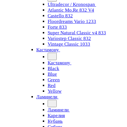
Ultradecor / Kronospan
Atlantic Mo.Re 832 V4
Castello 832
Floordreams Vario 1233
Forte 833
Super Natural Classic v4 833
Variostep Classic 832
Vintage Classic 1033
Кастамону
Кастамону
Black
Blue
Green
Red
Yellow
Ламинели
Ламинели
Карелия
Кубань
Сибирь