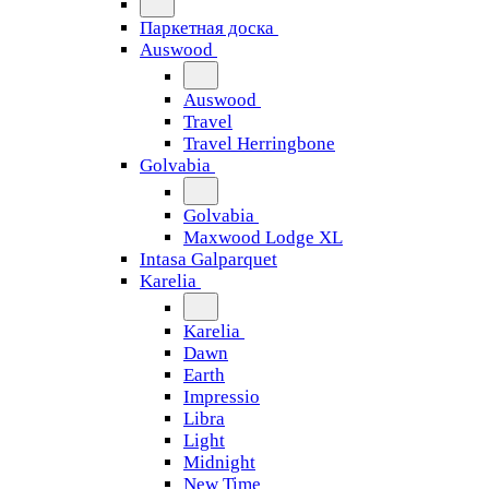
Паркетная доска
Auswood
Auswood
Travel
Travel Herringbone
Golvabia
Golvabia
Maxwood Lodge XL
Intasa Galparquet
Karelia
Karelia
Dawn
Earth
Impressio
Libra
Light
Midnight
New Time