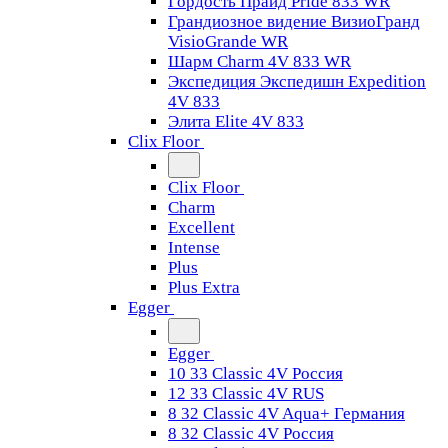
Гордость Прайд Pride 833 WR
Грандиозное видение ВизиоГранд
VisioGrande WR
Шарм Charm 4V 833 WR
Экспедиция Экспедишн Expedition
4V 833
Элита Elite 4V 833
Clix Floor
Clix Floor
Charm
Excellent
Intense
Plus
Plus Extra
Egger
Egger
10 33 Classic 4V Россия
12 33 Classic 4V RUS
8 32 Classic 4V Aqua+ Германия
8 32 Classic 4V Россия