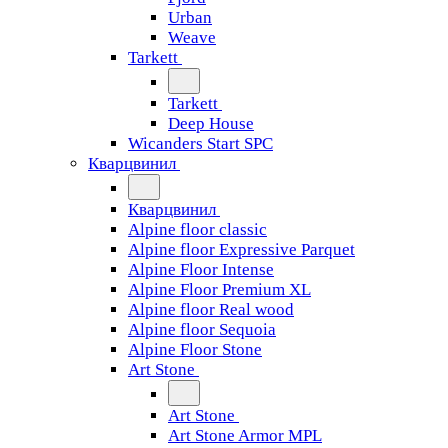
Urban
Weave
Tarkett
Tarkett
Deep House
Wicanders Start SPC
Кварцвинил
Кварцвинил
Alpine floor classic
Alpine floor Expressive Parquet
Alpine Floor Intense
Alpine Floor Premium XL
Alpine floor Real wood
Alpine floor Sequoia
Alpine Floor Stone
Art Stone
Art Stone
Art Stone Armor MPL