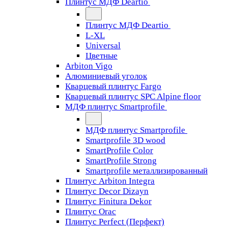
Плинтус МДФ Deartio
Плинтус МДФ Deartio
L-XL
Universal
Цветные
Arbiton Vigo
Алюминиевый уголок
Кварцевый плинтус Fargo
Кварцевый плинтус SPC Alpine floor
МДФ плинтус Smartprofile
МДФ плинтус Smartprofile
Smartprofile 3D wood
SmartProfile Color
SmartProfile Strong
Smartprofile металлизированный
Плинтус Arbiton Integra
Плинтус Decor Dizayn
Плинтус Finitura Dekor
Плинтус Orac
Плинтус Perfect (Перфект)