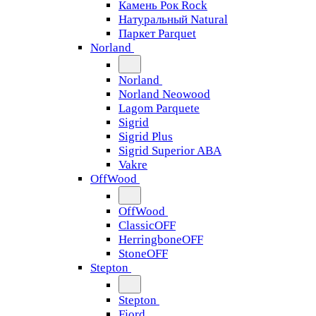
Камень Рок Rock
Натуральный Natural
Паркет Parquet
Norland
Norland
Norland Neowood
Lagom Parquete
Sigrid
Sigrid Plus
Sigrid Superior ABA
Vakre
OffWood
OffWood
ClassicOFF
HerringboneOFF
StoneOFF
Stepton
Stepton
Fjord