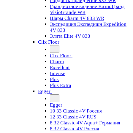
Гордость Прайд Pride 833 WR
Грандиозное видение ВизиоГранд
VisioGrande WR
Шарм Charm 4V 833 WR
Экспедиция Экспедишн Expedition
4V 833
Элита Elite 4V 833
Clix Floor
Clix Floor
Charm
Excellent
Intense
Plus
Plus Extra
Egger
Egger
10 33 Classic 4V Россия
12 33 Classic 4V RUS
8 32 Classic 4V Aqua+ Германия
8 32 Classic 4V Россия