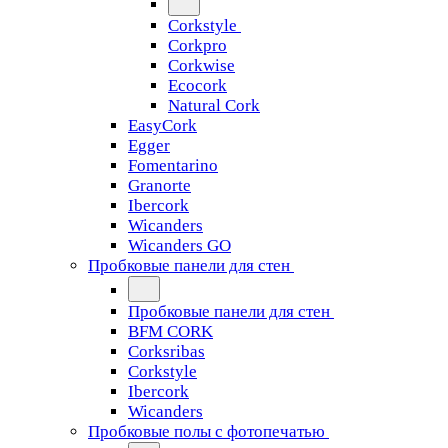
Corkstyle
Corkpro
Corkwise
Ecocork
Natural Cork
EasyCork
Egger
Fomentarino
Granorte
Ibercork
Wicanders
Wicanders GO
Пробковые панели для стен
Пробковые панели для стен
BFM CORK
Corksribas
Corkstyle
Ibercork
Wicanders
Пробковые полы с фотопечатью