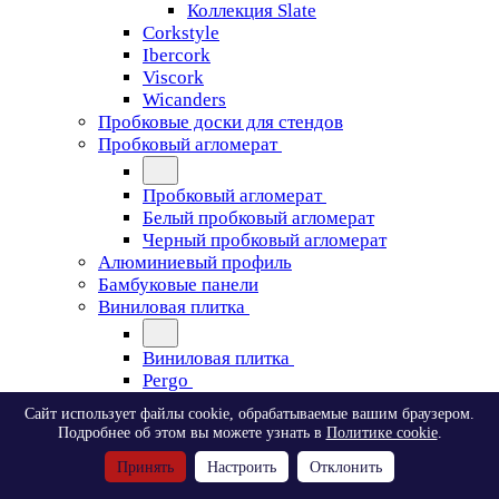
Коллекция Slate
Corkstyle
Ibercork
Viscork
Wicanders
Пробковые доски для стендов
Пробковый агломерат
Пробковый агломерат
Белый пробковый агломерат
Черный пробковый агломерат
Алюминиевый профиль
Бамбуковые панели
Виниловая плитка
Виниловая плитка
Pergo
Сайт использует файлы cookie, обрабатываемые вашим браузером.
Pergo
Подробнее об этом вы можете узнать в
Политике cookie
.
Classic Plank Optimum Glue
Принять
Настроить
Отклонить
Modern Plank Optimum Glue
Tile Optimum Glue