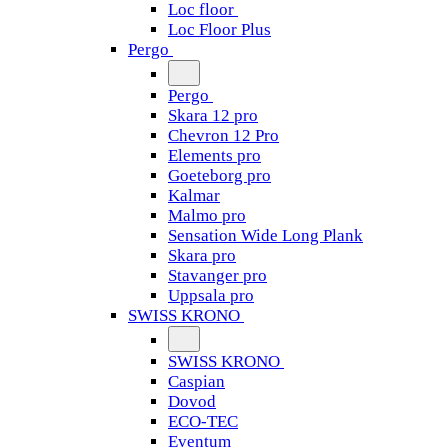
Loc floor
Loc Floor Plus
Pergo
Pergo
Skara 12 pro
Chevron 12 Pro
Elements pro
Goeteborg pro
Kalmar
Malmo pro
Sensation Wide Long Plank
Skara pro
Stavanger pro
Uppsala pro
SWISS KRONO
SWISS KRONO
Caspian
Dovod
ECO-TEC
Eventum