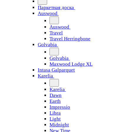
Паркетная доска
Auswood
Auswood
Travel
Travel Herringbone
Golvabia
Golvabia
Maxwood Lodge XL
Intasa Galparquet
Karelia
Karelia
Dawn
Earth
Impressio
Libra
Light
Midnight
New Time