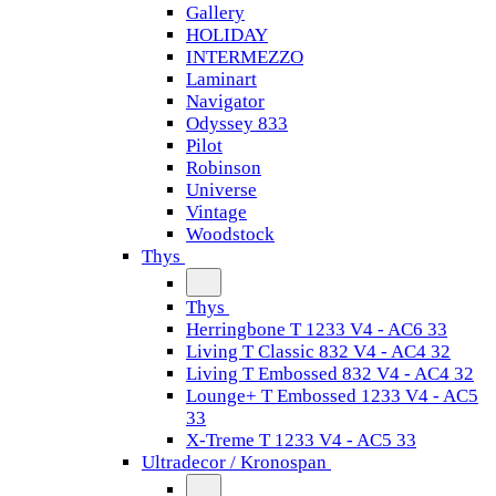
Gallery
HOLIDAY
INTERMEZZO
Laminart
Navigator
Odyssey 833
Pilot
Robinson
Universe
Vintage
Woodstock
Thys
Thys
Herringbone T 1233 V4 - AC6 33
Living T Classic 832 V4 - AC4 32
Living T Embossed 832 V4 - AC4 32
Lounge+ T Embossed 1233 V4 - AC5
33
X-Treme T 1233 V4 - AC5 33
Ultradecor / Kronospan