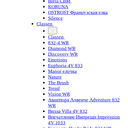
Biela CBM
KORUNA
OSTROST Французская елка
Silence
Classen
Classen
832-4 WR
Diamond WR
Discovery WR
Emotions
Euphoria 4V 833
Manor елочка
Nature
The Brush
Trend
Vision WR
Авантюра Адвенче Adventure 832
WR
Вилла Villa 4V 832
Впечатление Импрешн Impression
4V 1033