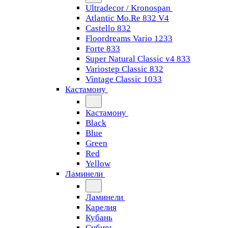
Ultradecor / Kronospan
Atlantic Mo.Re 832 V4
Castello 832
Floordreams Vario 1233
Forte 833
Super Natural Classic v4 833
Variostep Classic 832
Vintage Classic 1033
Кастамону
Кастамону
Black
Blue
Green
Red
Yellow
Ламинели
Ламинели
Карелия
Кубань
Сибирь