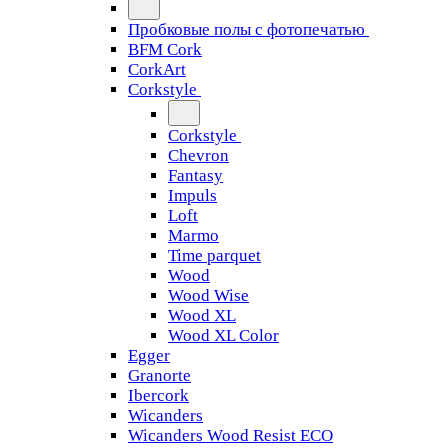
Пробковые полы с фотопечатью
BFM Cork
CorkArt
Corkstyle
Corkstyle
Chevron
Fantasy
Impuls
Loft
Marmo
Time parquet
Wood
Wood Wise
Wood XL
Wood XL Color
Egger
Granorte
Ibercork
Wicanders
Wicanders Wood Resist ECO