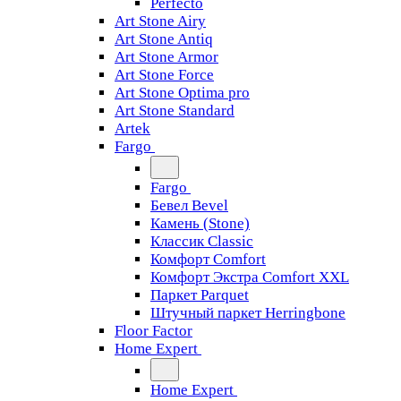
Perfecto
Art Stone Airy
Art Stone Antiq
Art Stone Armor
Art Stone Force
Art Stone Optima pro
Art Stone Standard
Artek
Fargo
Fargo
Бевел Bevel
Камень (Stone)
Классик Classic
Комфорт Comfort
Комфорт Экстра Comfort XXL
Паркет Parquet
Штучный паркет Herringbone
Floor Factor
Home Expert
Home Expert