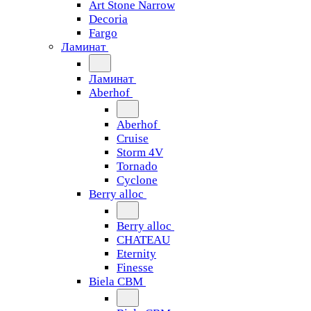
Art Stone Narrow
Decoria
Fargo
Ламинат
Ламинат
Aberhof
Aberhof
Cruise
Storm 4V
Tornado
Сyclone
Berry alloc
Berry alloc
CHATEAU
Eternity
Finesse
Biela CBM