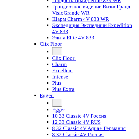
Гордость Прайд Pride 833 WR
Грандиозное видение ВизиоГранд
VisioGrande WR
Шарм Charm 4V 833 WR
Экспедиция Экспедишн Expedition
4V 833
Элита Elite 4V 833
Clix Floor
Clix Floor
Charm
Excellent
Intense
Plus
Plus Extra
Egger
Egger
10 33 Classic 4V Россия
12 33 Classic 4V RUS
8 32 Classic 4V Aqua+ Германия
8 32 Classic 4V Россия