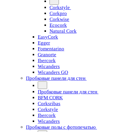
Corkstyle
Corkpro
Corkwise
Ecocork
Natural Cork
EasyCork
Egger
Fomentarino
Granorte
Ibercork
Wicanders
Wicanders GO
Пробковые панели для стен
Пробковые панели для стен
BFM CORK
Corksribas
Corkstyle
Ibercork
Wicanders
Пробковые полы с фотопечатью