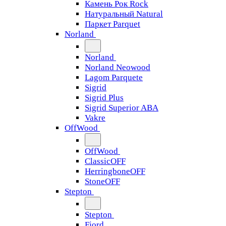
Камень Рок Rock
Натуральный Natural
Паркет Parquet
Norland
Norland
Norland Neowood
Lagom Parquete
Sigrid
Sigrid Plus
Sigrid Superior ABA
Vakre
OffWood
OffWood
ClassicOFF
HerringboneOFF
StoneOFF
Stepton
Stepton
Fjord