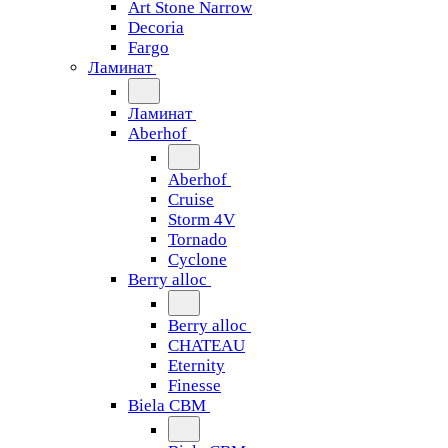
Art Stone Narrow
Decoria
Fargo
Ламинат
Ламинат
Aberhof
Aberhof
Cruise
Storm 4V
Tornado
Сyclone
Berry alloc
Berry alloc
CHATEAU
Eternity
Finesse
Biela CBM