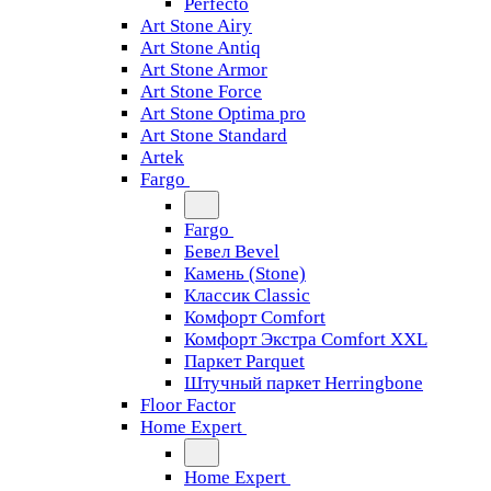
Perfecto
Art Stone Airy
Art Stone Antiq
Art Stone Armor
Art Stone Force
Art Stone Optima pro
Art Stone Standard
Artek
Fargo
Fargo
Бевел Bevel
Камень (Stone)
Классик Classic
Комфорт Comfort
Комфорт Экстра Comfort XXL
Паркет Parquet
Штучный паркет Herringbone
Floor Factor
Home Expert
Home Expert