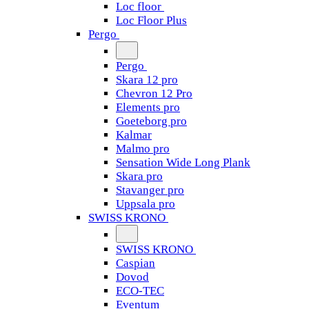
Loc floor
Loc Floor Plus
Pergo
Pergo
Skara 12 pro
Chevron 12 Pro
Elements pro
Goeteborg pro
Kalmar
Malmo pro
Sensation Wide Long Plank
Skara pro
Stavanger pro
Uppsala pro
SWISS KRONO
SWISS KRONO
Caspian
Dovod
ECO-TEC
Eventum