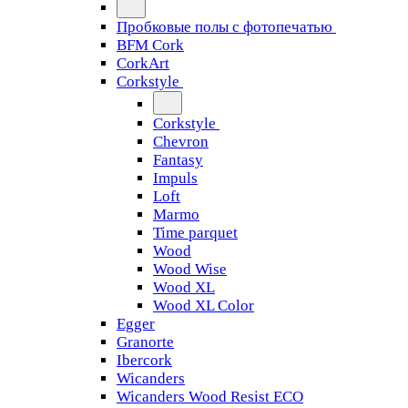
Пробковые полы с фотопечатью
BFM Cork
CorkArt
Corkstyle
Corkstyle
Chevron
Fantasy
Impuls
Loft
Marmo
Time parquet
Wood
Wood Wise
Wood XL
Wood XL Color
Egger
Granorte
Ibercork
Wicanders
Wicanders Wood Resist ECO