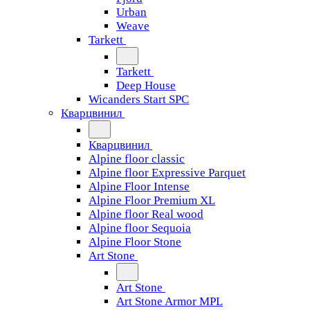
Urban
Weave
Tarkett
Tarkett
Deep House
Wicanders Start SPC
Кварцвинил
Кварцвинил
Alpine floor classic
Alpine floor Expressive Parquet
Alpine Floor Intense
Alpine Floor Premium XL
Alpine floor Real wood
Alpine floor Sequoia
Alpine Floor Stone
Art Stone
Art Stone
Art Stone Armor MPL