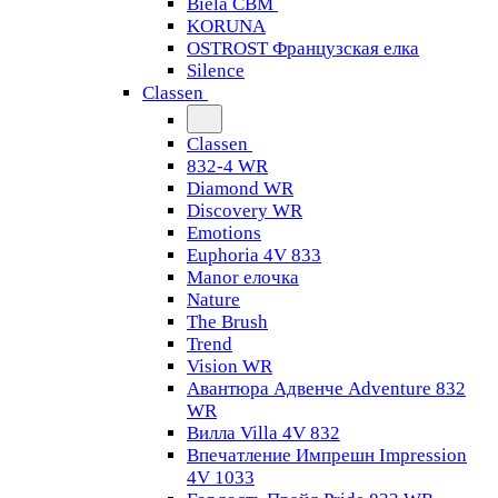
Biela CBM
KORUNA
OSTROST Французская елка
Silence
Classen
Classen
832-4 WR
Diamond WR
Discovery WR
Emotions
Euphoria 4V 833
Manor елочка
Nature
The Brush
Trend
Vision WR
Авантюра Адвенче Adventure 832
WR
Вилла Villa 4V 832
Впечатление Импрешн Impression
4V 1033