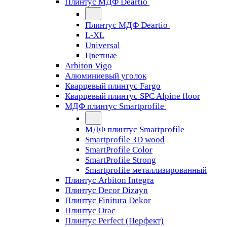
Плинтус МДФ Deartio
Плинтус МДФ Deartio
L-XL
Universal
Цветные
Arbiton Vigo
Алюминиевый уголок
Кварцевый плинтус Fargo
Кварцевый плинтус SPC Alpine floor
МДФ плинтус Smartprofile
МДФ плинтус Smartprofile
Smartprofile 3D wood
SmartProfile Color
SmartProfile Strong
Smartprofile металлизированный
Плинтус Arbiton Integra
Плинтус Decor Dizayn
Плинтус Finitura Dekor
Плинтус Orac
Плинтус Perfect (Перфект)