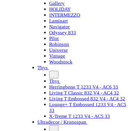
Gallery
HOLIDAY
INTERMEZZO
Laminart
Navigator
Odyssey 833
Pilot
Robinson
Universe
Vintage
Woodstock
Thys
Thys
Herringbone T 1233 V4 - AC6 33
Living T Classic 832 V4 - AC4 32
Living T Embossed 832 V4 - AC4 32
Lounge+ T Embossed 1233 V4 - AC5
33
X-Treme T 1233 V4 - AC5 33
Ultradecor / Kronospan