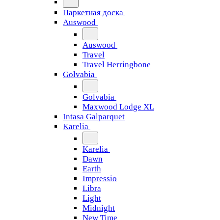
Паркетная доска
Auswood
Auswood
Travel
Travel Herringbone
Golvabia
Golvabia
Maxwood Lodge XL
Intasa Galparquet
Karelia
Karelia
Dawn
Earth
Impressio
Libra
Light
Midnight
New Time