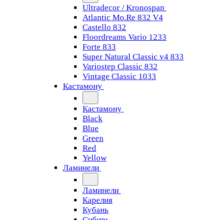
Ultradecor / Kronospan
Atlantic Mo.Re 832 V4
Castello 832
Floordreams Vario 1233
Forte 833
Super Natural Classic v4 833
Variostep Classic 832
Vintage Classic 1033
Кастамону
Кастамону
Black
Blue
Green
Red
Yellow
Ламинели
Ламинели
Карелия
Кубань
Сибирь