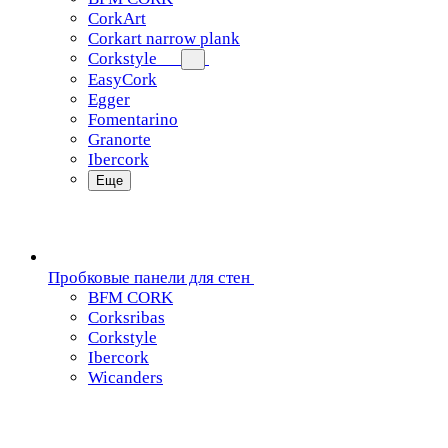
CorkArt
Corkart narrow plank
Corkstyle
EasyCork
Egger
Fomentarino
Granorte
Ibercork
Еще
Пробковые панели для стен
BFM CORK
Corksribas
Corkstyle
Ibercork
Wicanders