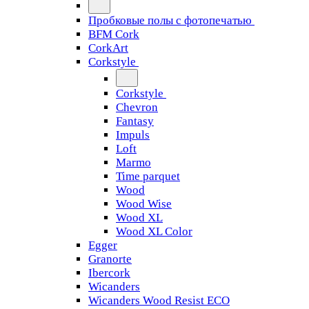
Пробковые полы с фотопечатью
BFM Cork
CorkArt
Corkstyle
Corkstyle
Chevron
Fantasy
Impuls
Loft
Marmo
Time parquet
Wood
Wood Wise
Wood XL
Wood XL Color
Egger
Granorte
Ibercork
Wicanders
Wicanders Wood Resist ECO