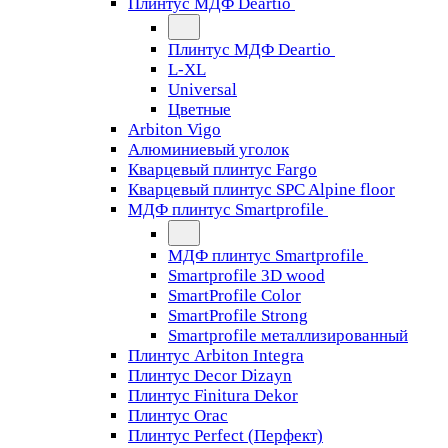
Плинтус МДФ Deartio
Плинтус МДФ Deartio
L-XL
Universal
Цветные
Arbiton Vigo
Алюминиевый уголок
Кварцевый плинтус Fargo
Кварцевый плинтус SPC Alpine floor
МДФ плинтус Smartprofile
МДФ плинтус Smartprofile
Smartprofile 3D wood
SmartProfile Color
SmartProfile Strong
Smartprofile металлизированный
Плинтус Arbiton Integra
Плинтус Decor Dizayn
Плинтус Finitura Dekor
Плинтус Orac
Плинтус Perfect (Перфект)