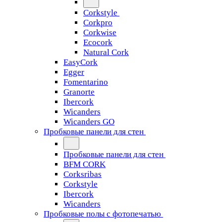
Corkstyle
Corkpro
Corkwise
Ecocork
Natural Cork
EasyCork
Egger
Fomentarino
Granorte
Ibercork
Wicanders
Wicanders GO
Пробковые панели для стен
Пробковые панели для стен
BFM CORK
Corksribas
Corkstyle
Ibercork
Wicanders
Пробковые полы с фотопечатью