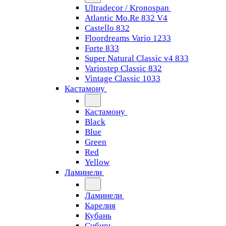
Ultradecor / Kronospan
Atlantic Mo.Re 832 V4
Castello 832
Floordreams Vario 1233
Forte 833
Super Natural Classic v4 833
Variostep Classic 832
Vintage Classic 1033
Кастамону
Кастамону
Black
Blue
Green
Red
Yellow
Ламинели
Ламинели
Карелия
Кубань
Сибирь