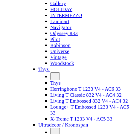
Gallery
HOLIDAY
INTERMEZZO
Laminart
Navigator
Odyssey 833
Pilot
Robinson
Universe
Vintage
Woodstock
Thys
Thys
Herringbone T 1233 V4 - AC6 33
Living T Classic 832 V4 - AC4 32
Living T Embossed 832 V4 - AC4 32
Lounge+ T Embossed 1233 V4 - AC5
33
X-Treme T 1233 V4 - AC5 33
Ultradecor / Kronospan