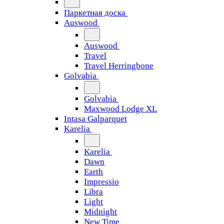
Паркетная доска
Auswood
Auswood
Travel
Travel Herringbone
Golvabia
Golvabia
Maxwood Lodge XL
Intasa Galparquet
Karelia
Karelia
Dawn
Earth
Impressio
Libra
Light
Midnight
New Time