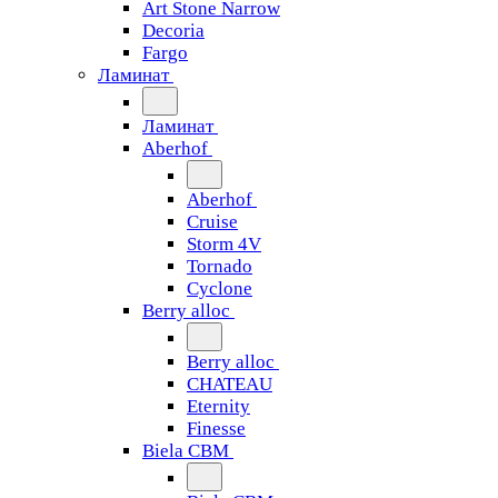
Art Stone Narrow
Decoria
Fargo
Ламинат
Ламинат
Aberhof
Aberhof
Cruise
Storm 4V
Tornado
Сyclone
Berry alloc
Berry alloc
CHATEAU
Eternity
Finesse
Biela CBM