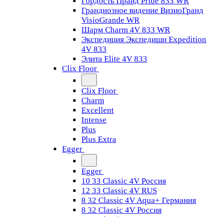
Гордость Прайд Pride 833 WR
Грандиозное видение ВизиоГранд
VisioGrande WR
Шарм Charm 4V 833 WR
Экспедиция Экспедишн Expedition
4V 833
Элита Elite 4V 833
Clix Floor
Clix Floor
Charm
Excellent
Intense
Plus
Plus Extra
Egger
Egger
10 33 Classic 4V Россия
12 33 Classic 4V RUS
8 32 Classic 4V Aqua+ Германия
8 32 Classic 4V Россия