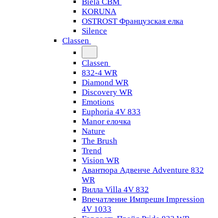
Biela CBM
KORUNA
OSTROST Французская елка
Silence
Classen
Classen
832-4 WR
Diamond WR
Discovery WR
Emotions
Euphoria 4V 833
Manor елочка
Nature
The Brush
Trend
Vision WR
Авантюра Адвенче Adventure 832
WR
Вилла Villa 4V 832
Впечатление Импрешн Impression
4V 1033