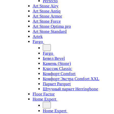
Perfecto
Art Stone Airy
Art Stone Antiq
Art Stone Armor
Art Stone Force
Art Stone Optima pro
Art Stone Standard
Artek
Fargo
Fargo
Бевел Bevel
Камень (Stone)
Классик Classic
Комфорт Comfort
Комфорт Экстра Comfort XXL
Паркет Parquet
Штучный паркет Herringbone
Floor Factor
Home Expert
Home Expert