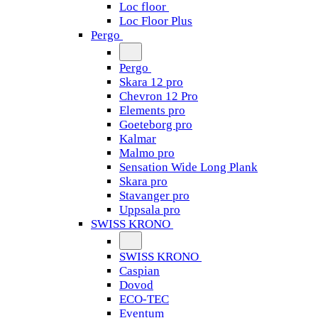
Loc floor
Loc Floor Plus
Pergo
Pergo
Skara 12 pro
Chevron 12 Pro
Elements pro
Goeteborg pro
Kalmar
Malmo pro
Sensation Wide Long Plank
Skara pro
Stavanger pro
Uppsala pro
SWISS KRONO
SWISS KRONO
Caspian
Dovod
ECO-TEC
Eventum