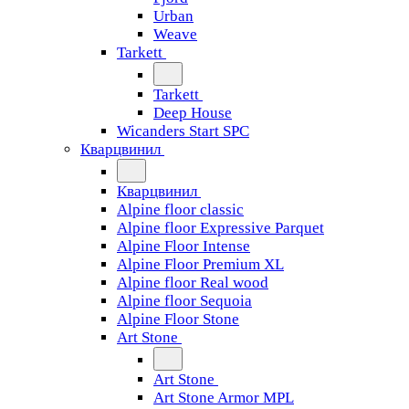
Urban
Weave
Tarkett
Tarkett
Deep House
Wicanders Start SPC
Кварцвинил
Кварцвинил
Alpine floor classic
Alpine floor Expressive Parquet
Alpine Floor Intense
Alpine Floor Premium XL
Alpine floor Real wood
Alpine floor Sequoia
Alpine Floor Stone
Art Stone
Art Stone
Art Stone Armor MPL