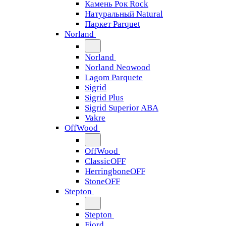
Камень Рок Rock
Натуральный Natural
Паркет Parquet
Norland
Norland
Norland Neowood
Lagom Parquete
Sigrid
Sigrid Plus
Sigrid Superior ABA
Vakre
OffWood
OffWood
ClassicOFF
HerringboneOFF
StoneOFF
Stepton
Stepton
Fjord