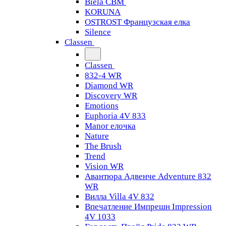
Biela CBM
KORUNA
OSTROST Французская елка
Silence
Classen
Classen
832-4 WR
Diamond WR
Discovery WR
Emotions
Euphoria 4V 833
Manor елочка
Nature
The Brush
Trend
Vision WR
Авантюра Адвенче Adventure 832
WR
Вилла Villa 4V 832
Впечатление Импрешн Impression
4V 1033