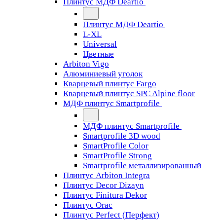
Плинтус МДФ Deartio
Плинтус МДФ Deartio
L-XL
Universal
Цветные
Arbiton Vigo
Алюминиевый уголок
Кварцевый плинтус Fargo
Кварцевый плинтус SPC Alpine floor
МДФ плинтус Smartprofile
МДФ плинтус Smartprofile
Smartprofile 3D wood
SmartProfile Color
SmartProfile Strong
Smartprofile металлизированный
Плинтус Arbiton Integra
Плинтус Decor Dizayn
Плинтус Finitura Dekor
Плинтус Orac
Плинтус Perfect (Перфект)