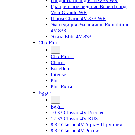
Гордость Прайд Pride 833 WR
Грандиозное видение ВизиоГранд
VisioGrande WR
Шарм Charm 4V 833 WR
Экспедиция Экспедишн Expedition
4V 833
Элита Elite 4V 833
Clix Floor
Clix Floor
Charm
Excellent
Intense
Plus
Plus Extra
Egger
Egger
10 33 Classic 4V Россия
12 33 Classic 4V RUS
8 32 Classic 4V Aqua+ Германия
8 32 Classic 4V Россия