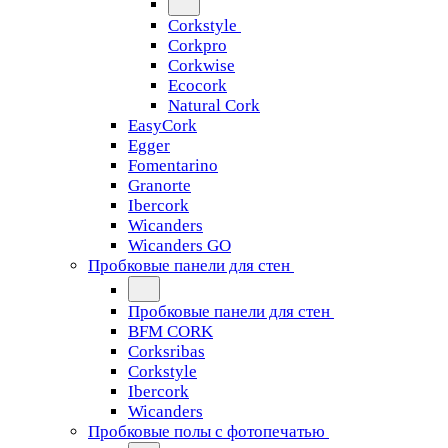
Corkstyle
Corkpro
Corkwise
Ecocork
Natural Cork
EasyCork
Egger
Fomentarino
Granorte
Ibercork
Wicanders
Wicanders GO
Пробковые панели для стен
Пробковые панели для стен
BFM CORK
Corksribas
Corkstyle
Ibercork
Wicanders
Пробковые полы с фотопечатью