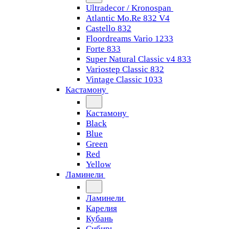
Ultradecor / Kronospan
Atlantic Mo.Re 832 V4
Castello 832
Floordreams Vario 1233
Forte 833
Super Natural Classic v4 833
Variostep Classic 832
Vintage Classic 1033
Кастамону
Кастамону
Black
Blue
Green
Red
Yellow
Ламинели
Ламинели
Карелия
Кубань
Сибирь