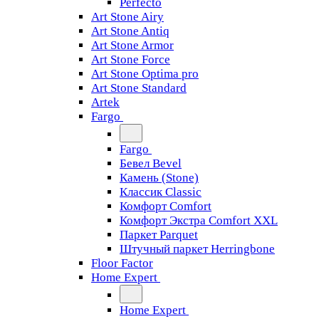
Perfecto
Art Stone Airy
Art Stone Antiq
Art Stone Armor
Art Stone Force
Art Stone Optima pro
Art Stone Standard
Artek
Fargo
Fargo
Бевел Bevel
Камень (Stone)
Классик Classic
Комфорт Comfort
Комфорт Экстра Comfort XXL
Паркет Parquet
Штучный паркет Herringbone
Floor Factor
Home Expert
Home Expert