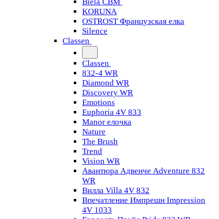
Biela CBM
KORUNA
OSTROST Французская елка
Silence
Classen
Classen
832-4 WR
Diamond WR
Discovery WR
Emotions
Euphoria 4V 833
Manor елочка
Nature
The Brush
Trend
Vision WR
Авантюра Адвенче Adventure 832
WR
Вилла Villa 4V 832
Впечатление Импрешн Impression
4V 1033