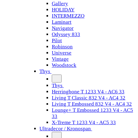
Gallery
HOLIDAY
INTERMEZZO
Laminart
Navigator
Odyssey 833
Pilot
Robinson
Universe
Vintage
Woodstock
Thys
Thys
Herringbone T 1233 V4 - AC6 33
Living T Classic 832 V4 - AC4 32
Living T Embossed 832 V4 - AC4 32
Lounge+ T Embossed 1233 V4 - AC5
33
X-Treme T 1233 V4 - AC5 33
Ultradecor / Kronospan