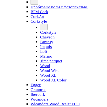
Пробковые полы с фотопечатью
BFM Cork
CorkArt
Corkstyle
Corkstyle
Chevron
Fantasy
Impuls
Loft
Marmo
Time parquet
Wood
Wood Wise
Wood XL
Wood XL Color
Egger
Granorte
Ibercork
Wicanders
Wicanders Wood Resist ECO