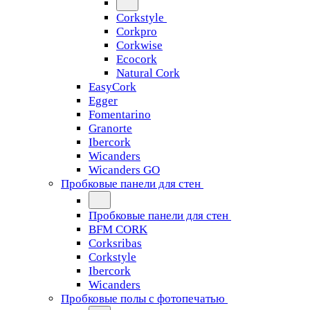
Corkstyle
Corkpro
Corkwise
Ecocork
Natural Cork
EasyCork
Egger
Fomentarino
Granorte
Ibercork
Wicanders
Wicanders GO
Пробковые панели для стен
Пробковые панели для стен
BFM CORK
Corksribas
Corkstyle
Ibercork
Wicanders
Пробковые полы с фотопечатью