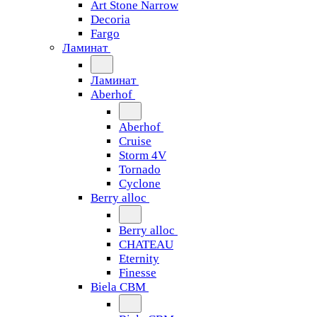
Art Stone Narrow
Decoria
Fargo
Ламинат
Ламинат
Aberhof
Aberhof
Cruise
Storm 4V
Tornado
Сyclone
Berry alloc
Berry alloc
CHATEAU
Eternity
Finesse
Biela CBM