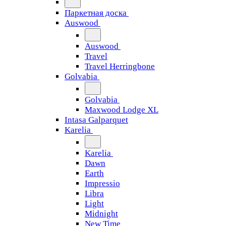
Паркетная доска
Auswood
Auswood
Travel
Travel Herringbone
Golvabia
Golvabia
Maxwood Lodge XL
Intasa Galparquet
Karelia
Karelia
Dawn
Earth
Impressio
Libra
Light
Midnight
New Time