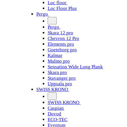
Loc floor
Loc Floor Plus
Pergo
Pergo
Skara 12 pro
Chevron 12 Pro
Elements pro
Goeteborg pro
Kalmar
Malmo pro
Sensation Wide Long Plank
Skara pro
Stavanger pro
Uppsala pro
SWISS KRONO
SWISS KRONO
Caspian
Dovod
ECO-TEC
Eventum