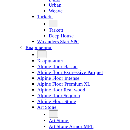
Urban
Weave
Tarkett
Tarkett
Deep House
Wicanders Start SPC
Кварцвинил
Кварцвинил
Alpine floor classic
Alpine floor Expressive Parquet
Alpine Floor Intense
Alpine Floor Premium XL
Alpine floor Real wood
Alpine floor Sequoia
Alpine Floor Stone
Art Stone
Art Stone
Art Stone Armor MPL