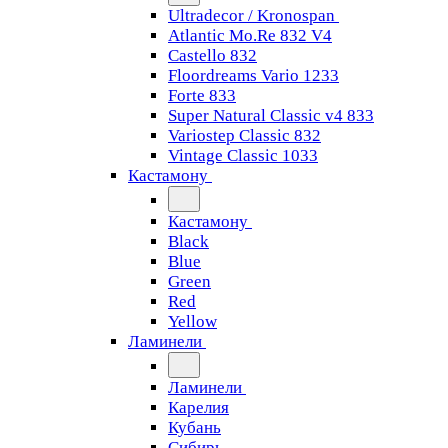
Ultradecor / Kronospan
Atlantic Mo.Re 832 V4
Castello 832
Floordreams Vario 1233
Forte 833
Super Natural Classic v4 833
Variostep Classic 832
Vintage Classic 1033
Кастамону
Кастамону
Black
Blue
Green
Red
Yellow
Ламинели
Ламинели
Карелия
Кубань
Сибирь