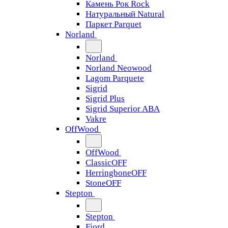
Камень Рок Rock
Натуральный Natural
Паркет Parquet
Norland
Norland
Norland Neowood
Lagom Parquete
Sigrid
Sigrid Plus
Sigrid Superior ABA
Vakre
OffWood
OffWood
ClassicOFF
HerringboneOFF
StoneOFF
Stepton
Stepton
Fjord