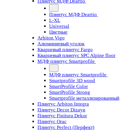
Плинтус МДФ Deartio
Плинтус МДФ Deartio
L-XL
Universal
Цветные
Arbiton Vigo
Алюминиевый уголок
Кварцевый плинтус Fargo
Кварцевый плинтус SPC Alpine floor
МДФ плинтус Smartprofile
МДФ плинтус Smartprofile
Smartprofile 3D wood
SmartProfile Color
SmartProfile Strong
Smartprofile металлизированный
Плинтус Arbiton Integra
Плинтус Decor Dizayn
Плинтус Finitura Dekor
Плинтус Orac
Плинтус Perfect (Перфект)