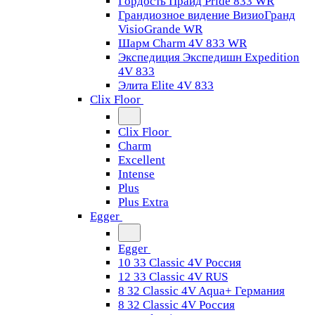
Гордость Прайд Pride 833 WR
Грандиозное видение ВизиоГранд
VisioGrande WR
Шарм Charm 4V 833 WR
Экспедиция Экспедишн Expedition
4V 833
Элита Elite 4V 833
Clix Floor
Clix Floor
Charm
Excellent
Intense
Plus
Plus Extra
Egger
Egger
10 33 Classic 4V Россия
12 33 Classic 4V RUS
8 32 Classic 4V Aqua+ Германия
8 32 Classic 4V Россия