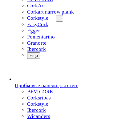
CorkArt
Corkart narrow plank
Corkstyle
EasyCork
Egger
Fomentarino
Granorte
Ibercork
Еще
Пробковые панели для стен
BFM CORK
Corksribas
Corkstyle
Ibercork
Wicanders