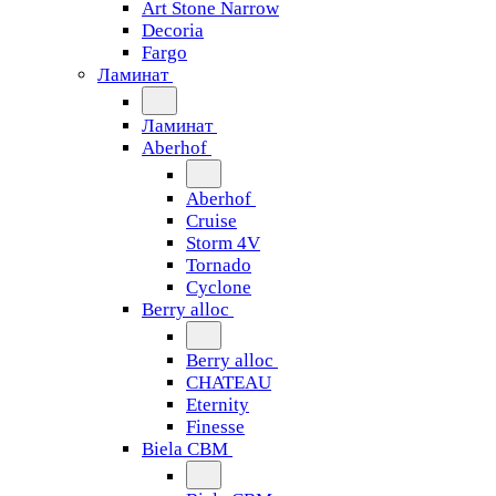
Art Stone Narrow
Decoria
Fargo
Ламинат
Ламинат
Aberhof
Aberhof
Cruise
Storm 4V
Tornado
Сyclone
Berry alloc
Berry alloc
CHATEAU
Eternity
Finesse
Biela CBM