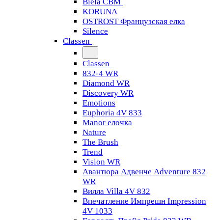
Biela CBM
KORUNA
OSTROST Французская елка
Silence
Classen
Classen
832-4 WR
Diamond WR
Discovery WR
Emotions
Euphoria 4V 833
Manor елочка
Nature
The Brush
Trend
Vision WR
Авантюра Адвенче Adventure 832
WR
Вилла Villa 4V 832
Впечатление Импрешн Impression
4V 1033