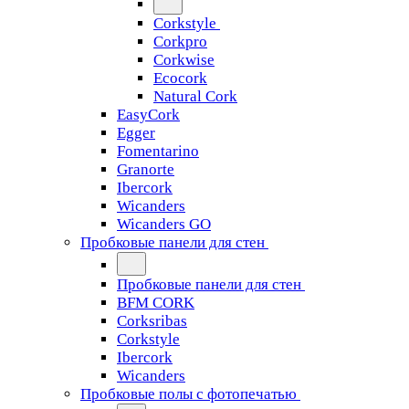
Corkstyle
Corkpro
Corkwise
Ecocork
Natural Cork
EasyCork
Egger
Fomentarino
Granorte
Ibercork
Wicanders
Wicanders GO
Пробковые панели для стен
Пробковые панели для стен
BFM CORK
Corksribas
Corkstyle
Ibercork
Wicanders
Пробковые полы с фотопечатью