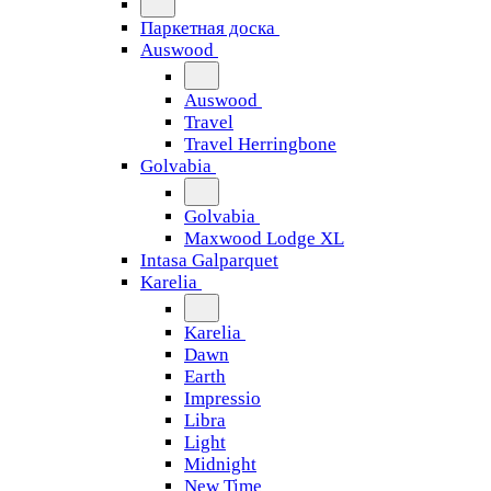
Паркетная доска
Auswood
Auswood
Travel
Travel Herringbone
Golvabia
Golvabia
Maxwood Lodge XL
Intasa Galparquet
Karelia
Karelia
Dawn
Earth
Impressio
Libra
Light
Midnight
New Time