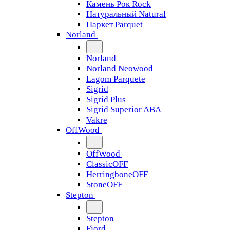
Камень Рок Rock
Натуральный Natural
Паркет Parquet
Norland
Norland
Norland Neowood
Lagom Parquete
Sigrid
Sigrid Plus
Sigrid Superior ABA
Vakre
OffWood
OffWood
ClassicOFF
HerringboneOFF
StoneOFF
Stepton
Stepton
Fjord