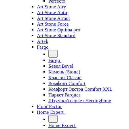
Perfecto
Art Stone Airy
Art Stone Antiq
Art Stone Armor
Art Stone Force
Art Stone Optima pro
Art Stone Standard
Artek
Fargo
Fargo
Бевел Bevel
Камень (Stone)
Классик Classic
Комфорт Comfort
Комфорт Экстра Comfort XXL
Паркет Parquet
Штучный паркет Herringbone
Floor Factor
Home Expert
Home Expert