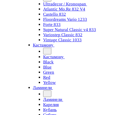
Ultradecor / Kronospan
Atlantic Mo.Re 832 V4
Castello 832
Floordreams Vario 1233
Forte 833
Super Natural Classic v4 833
Variostep Classic 832
Vintage Classic 1033
Кастамону
Кастамону
Black
Blue
Green
Red
Yellow
Ламинели
Ламинели
Карелия
Кубань
Сибирь