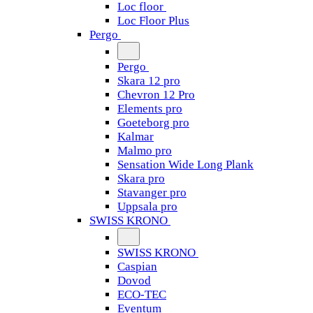
Loc floor
Loc Floor Plus
Pergo
Pergo
Skara 12 pro
Chevron 12 Pro
Elements pro
Goeteborg pro
Kalmar
Malmo pro
Sensation Wide Long Plank
Skara pro
Stavanger pro
Uppsala pro
SWISS KRONO
SWISS KRONO
Caspian
Dovod
ECO-TEC
Eventum