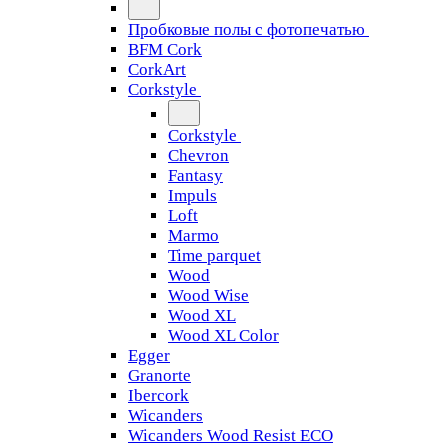
Пробковые полы с фотопечатью
BFM Cork
CorkArt
Corkstyle
Corkstyle
Chevron
Fantasy
Impuls
Loft
Marmo
Time parquet
Wood
Wood Wise
Wood XL
Wood XL Color
Egger
Granorte
Ibercork
Wicanders
Wicanders Wood Resist ECO