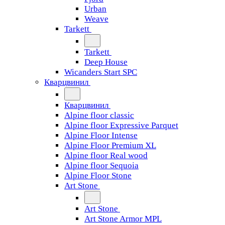
Urban
Weave
Tarkett
Tarkett
Deep House
Wicanders Start SPC
Кварцвинил
Кварцвинил
Alpine floor classic
Alpine floor Expressive Parquet
Alpine Floor Intense
Alpine Floor Premium XL
Alpine floor Real wood
Alpine floor Sequoia
Alpine Floor Stone
Art Stone
Art Stone
Art Stone Armor MPL