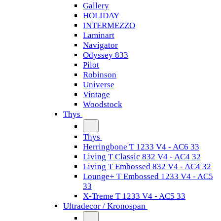
Gallery
HOLIDAY
INTERMEZZO
Laminart
Navigator
Odyssey 833
Pilot
Robinson
Universe
Vintage
Woodstock
Thys
Thys
Herringbone T 1233 V4 - AC6 33
Living T Classic 832 V4 - AC4 32
Living T Embossed 832 V4 - AC4 32
Lounge+ T Embossed 1233 V4 - AC5
33
X-Treme T 1233 V4 - AC5 33
Ultradecor / Kronospan