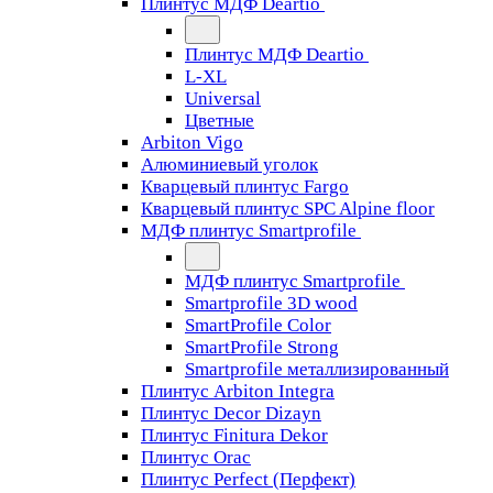
Плинтус МДФ Deartio
Плинтус МДФ Deartio
L-XL
Universal
Цветные
Arbiton Vigo
Алюминиевый уголок
Кварцевый плинтус Fargo
Кварцевый плинтус SPC Alpine floor
МДФ плинтус Smartprofile
МДФ плинтус Smartprofile
Smartprofile 3D wood
SmartProfile Color
SmartProfile Strong
Smartprofile металлизированный
Плинтус Arbiton Integra
Плинтус Decor Dizayn
Плинтус Finitura Dekor
Плинтус Orac
Плинтус Perfect (Перфект)