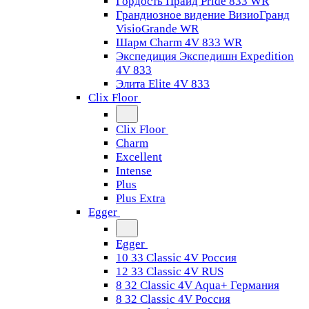
Гордость Прайд Pride 833 WR
Грандиозное видение ВизиоГранд
VisioGrande WR
Шарм Charm 4V 833 WR
Экспедиция Экспедишн Expedition
4V 833
Элита Elite 4V 833
Clix Floor
Clix Floor
Charm
Excellent
Intense
Plus
Plus Extra
Egger
Egger
10 33 Classic 4V Россия
12 33 Classic 4V RUS
8 32 Classic 4V Aqua+ Германия
8 32 Classic 4V Россия