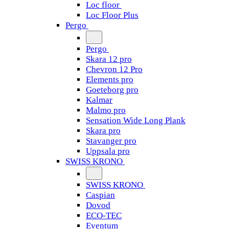
Loc floor
Loc Floor Plus
Pergo
Pergo
Skara 12 pro
Chevron 12 Pro
Elements pro
Goeteborg pro
Kalmar
Malmo pro
Sensation Wide Long Plank
Skara pro
Stavanger pro
Uppsala pro
SWISS KRONO
SWISS KRONO
Caspian
Dovod
ECO-TEC
Eventum