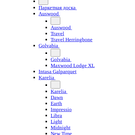
Паркетная доска
Auswood
Auswood
Travel
Travel Herringbone
Golvabia
Golvabia
Maxwood Lodge XL
Intasa Galparquet
Karelia
Karelia
Dawn
Earth
Impressio
Libra
Light
Midnight
New Time