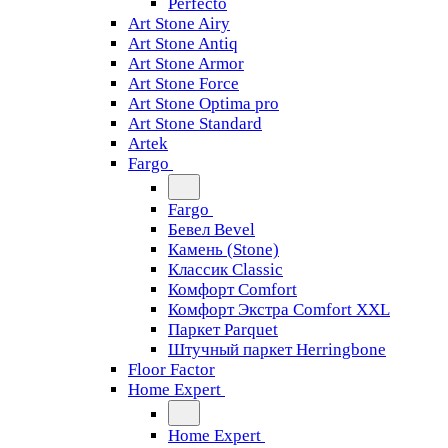
Perfecto
Art Stone Airy
Art Stone Antiq
Art Stone Armor
Art Stone Force
Art Stone Optima pro
Art Stone Standard
Artek
Fargo
Fargo
Бевел Bevel
Камень (Stone)
Классик Classic
Комфорт Comfort
Комфорт Экстра Comfort XXL
Паркет Parquet
Штучный паркет Herringbone
Floor Factor
Home Expert
Home Expert