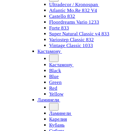
Ultradecor / Kronospan
Atlantic Mo.Re 832 V4
Castello 832
Floordreams Vario 1233
Forte 833
Super Natural Classic v4 833
Variostep Classic 832
Vintage Classic 1033
Кастамону
Кастамону
Black
Blue
Green
Red
Yellow
Ламинели
Ламинели
Карелия
Кубань
Сибирь