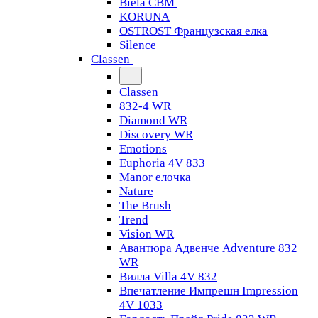
Biela CBM
KORUNA
OSTROST Французская елка
Silence
Classen
Classen
832-4 WR
Diamond WR
Discovery WR
Emotions
Euphoria 4V 833
Manor елочка
Nature
The Brush
Trend
Vision WR
Авантюра Адвенче Adventure 832
WR
Вилла Villa 4V 832
Впечатление Импрешн Impression
4V 1033