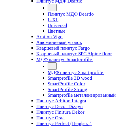
Плинтус МДФ Deartio
Плинтус МДФ Deartio
L-XL
Universal
Цветные
Arbiton Vigo
Алюминиевый уголок
Кварцевый плинтус Fargo
Кварцевый плинтус SPC Alpine floor
МДФ плинтус Smartprofile
МДФ плинтус Smartprofile
Smartprofile 3D wood
SmartProfile Color
SmartProfile Strong
Smartprofile металлизированный
Плинтус Arbiton Integra
Плинтус Decor Dizayn
Плинтус Finitura Dekor
Плинтус Orac
Плинтус Perfect (Перфект)