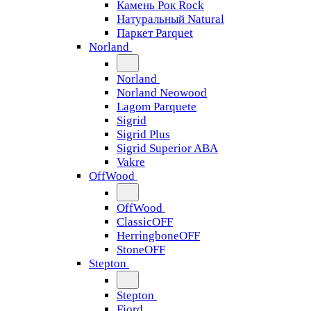
Камень Рок Rock
Натуральный Natural
Паркет Parquet
Norland
Norland
Norland Neowood
Lagom Parquete
Sigrid
Sigrid Plus
Sigrid Superior ABA
Vakre
OffWood
OffWood
ClassicOFF
HerringboneOFF
StoneOFF
Stepton
Stepton
Fjord