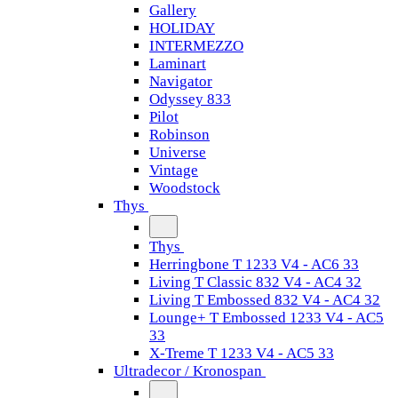
Gallery
HOLIDAY
INTERMEZZO
Laminart
Navigator
Odyssey 833
Pilot
Robinson
Universe
Vintage
Woodstock
Thys
Thys
Herringbone T 1233 V4 - AC6 33
Living T Classic 832 V4 - AC4 32
Living T Embossed 832 V4 - AC4 32
Lounge+ T Embossed 1233 V4 - AC5
33
X-Treme T 1233 V4 - AC5 33
Ultradecor / Kronospan