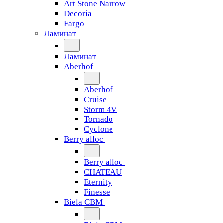
Art Stone Narrow
Decoria
Fargo
Ламинат
Ламинат
Aberhof
Aberhof
Cruise
Storm 4V
Tornado
Сyclone
Berry alloc
Berry alloc
CHATEAU
Eternity
Finesse
Biela CBM