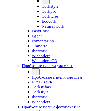
Corkstyle
Corkpro
Corkwise
Ecocork
Natural Cork
EasyCork
Egger
Fomentarino
Granorte
Ibercork
Wicanders
Wicanders GO
Пробковые панели для стен
Пробковые панели для стен
BFM CORK
Corksribas
Corkstyle
Ibercork
Wicanders
Пробковые полы с фотопечатью