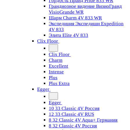
Гордость Прайд Pride 833 WR
Грандиозное видение ВизиоГранд
VisioGrande WR
Шарм Charm 4V 833 WR
Экспедиция Экспедишн Expedition
4V 833
Элита Elite 4V 833
Clix Floor
Clix Floor
Charm
Excellent
Intense
Plus
Plus Extra
Egger
Egger
10 33 Classic 4V Россия
12 33 Classic 4V RUS
8 32 Classic 4V Aqua+ Германия
8 32 Classic 4V Россия