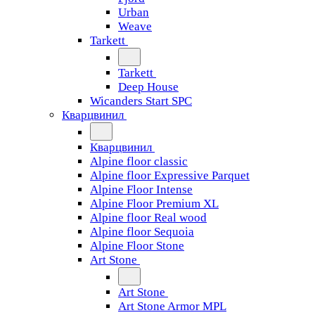
Urban
Weave
Tarkett
Tarkett
Deep House
Wicanders Start SPC
Кварцвинил
Кварцвинил
Alpine floor classic
Alpine floor Expressive Parquet
Alpine Floor Intense
Alpine Floor Premium XL
Alpine floor Real wood
Alpine floor Sequoia
Alpine Floor Stone
Art Stone
Art Stone
Art Stone Armor MPL