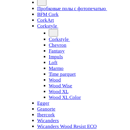
Пробковые полы с фотопечатью
BFM Cork
CorkArt
Corkstyle
Corkstyle
Chevron
Fantasy
Impuls
Loft
Marmo
Time parquet
Wood
Wood Wise
Wood XL
Wood XL Color
Egger
Granorte
Ibercork
Wicanders
Wicanders Wood Resist ECO