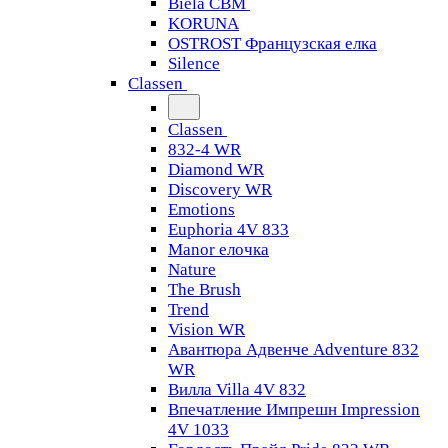
Biela CBM
KORUNA
OSTROST Французская елка
Silence
Classen
Classen
832-4 WR
Diamond WR
Discovery WR
Emotions
Euphoria 4V 833
Manor елочка
Nature
The Brush
Trend
Vision WR
Авантюра Адвенче Adventure 832
WR
Вилла Villa 4V 832
Впечатление Импрешн Impression
4V 1033