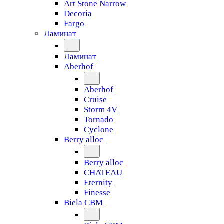
Art Stone Narrow
Decoria
Fargo
Ламинат
Ламинат
Aberhof
Aberhof
Cruise
Storm 4V
Tornado
Сyclone
Berry alloc
Berry alloc
CHATEAU
Eternity
Finesse
Biela CBM