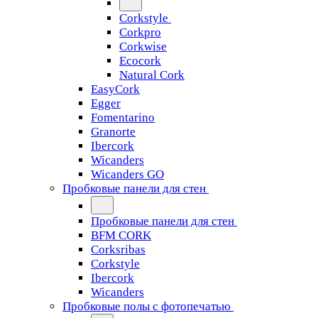
Corkstyle
Corkpro
Corkwise
Ecocork
Natural Cork
EasyCork
Egger
Fomentarino
Granorte
Ibercork
Wicanders
Wicanders GO
Пробковые панели для стен
Пробковые панели для стен
BFM CORK
Corksribas
Corkstyle
Ibercork
Wicanders
Пробковые полы с фотопечатью