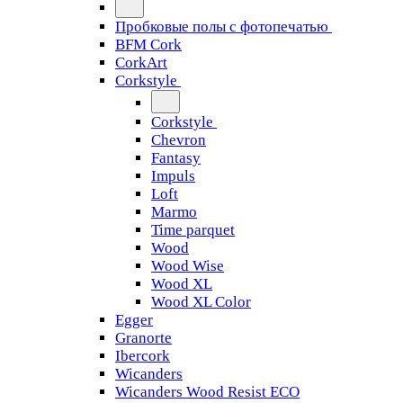
Пробковые полы с фотопечатью
BFM Cork
CorkArt
Corkstyle
Corkstyle
Chevron
Fantasy
Impuls
Loft
Marmo
Time parquet
Wood
Wood Wise
Wood XL
Wood XL Color
Egger
Granorte
Ibercork
Wicanders
Wicanders Wood Resist ECO