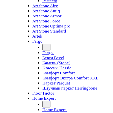
Perfecto
Art Stone Airy
Art Stone Antiq
Art Stone Armor
Art Stone Force
Art Stone Optima pro
Art Stone Standard
Artek
Fargo
Fargo
Бевел Bevel
Камень (Stone)
Классик Classic
Комфорт Comfort
Комфорт Экстра Comfort XXL
Паркет Parquet
Штучный паркет Herringbone
Floor Factor
Home Expert
Home Expert