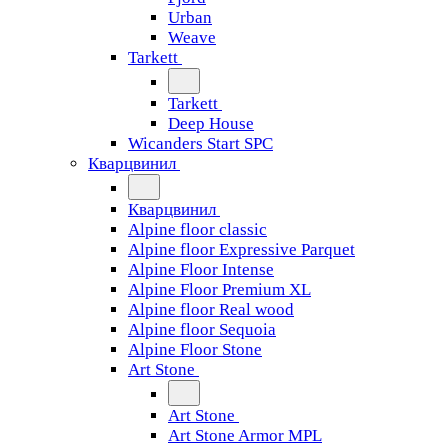
Urban
Weave
Tarkett
Tarkett
Deep House
Wicanders Start SPC
Кварцвинил
Кварцвинил
Alpine floor classic
Alpine floor Expressive Parquet
Alpine Floor Intense
Alpine Floor Premium XL
Alpine floor Real wood
Alpine floor Sequoia
Alpine Floor Stone
Art Stone
Art Stone
Art Stone Armor MPL