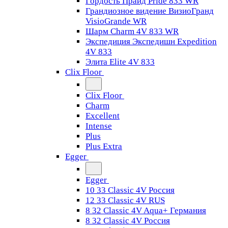
Гордость Прайд Pride 833 WR
Грандиозное видение ВизиоГранд
VisioGrande WR
Шарм Charm 4V 833 WR
Экспедиция Экспедишн Expedition
4V 833
Элита Elite 4V 833
Clix Floor
Clix Floor
Charm
Excellent
Intense
Plus
Plus Extra
Egger
Egger
10 33 Classic 4V Россия
12 33 Classic 4V RUS
8 32 Classic 4V Aqua+ Германия
8 32 Classic 4V Россия