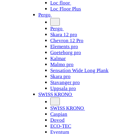
Loc floor
Loc Floor Plus
Pergo
Pergo
Skara 12 pro
Chevron 12 Pro
Elements pro
Goeteborg pro
Kalmar
Malmo pro
Sensation Wide Long Plank
Skara pro
Stavanger pro
Uppsala pro
SWISS KRONO
SWISS KRONO
Caspian
Dovod
ECO-TEC
Eventum