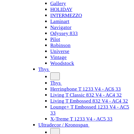
Gallery
HOLIDAY
INTERMEZZO
Laminart
Navigator
Odyssey 833
Pilot
Robinson
Universe
Vintage
Woodstock
Thys
Thys
Herringbone T 1233 V4 - AC6 33
Living T Classic 832 V4 - AC4 32
Living T Embossed 832 V4 - AC4 32
Lounge+ T Embossed 1233 V4 - AC5
33
X-Treme T 1233 V4 - AC5 33
Ultradecor / Kronospan