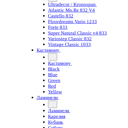
Ultradecor / Kronospan
Atlantic Mo.Re 832 V4
Castello 832
Floordreams Vario 1233
Forte 833
Super Natural Classic v4 833
Variostep Classic 832
Vintage Classic 1033
Кастамону
Кастамону
Black
Blue
Green
Red
Yellow
Ламинели
Ламинели
Карелия
Кубань
Сибирь