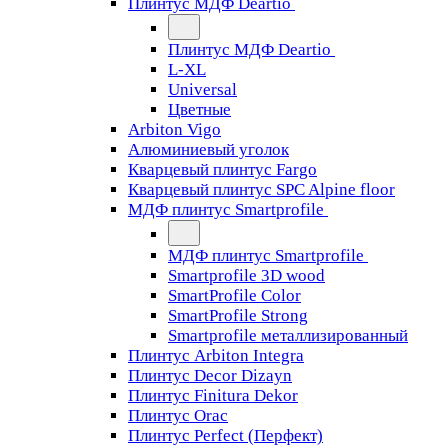
Плинтус МДФ Deartio
Плинтус МДФ Deartio
L-XL
Universal
Цветные
Arbiton Vigo
Алюминиевый уголок
Кварцевый плинтус Fargo
Кварцевый плинтус SPC Alpine floor
МДФ плинтус Smartprofile
МДФ плинтус Smartprofile
Smartprofile 3D wood
SmartProfile Color
SmartProfile Strong
Smartprofile металлизированный
Плинтус Arbiton Integra
Плинтус Decor Dizayn
Плинтус Finitura Dekor
Плинтус Orac
Плинтус Perfect (Перфект)