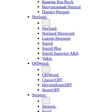
Камень Рок Rock
Натуральный Natural
Паркет Parquet
Norland
Norland
Norland Neowood
Lagom Parquete
Sigrid
Sigrid Plus
Sigrid Superior ABA
Vakre
OffWood
OffWood
ClassicOFF
HerringboneOFF
StoneOFF
Stepton
Stepton
Fjord