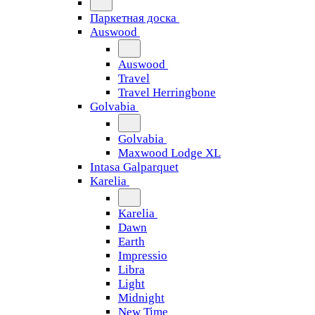
Паркетная доска
Auswood
Auswood
Travel
Travel Herringbone
Golvabia
Golvabia
Maxwood Lodge XL
Intasa Galparquet
Karelia
Karelia
Dawn
Earth
Impressio
Libra
Light
Midnight
New Time