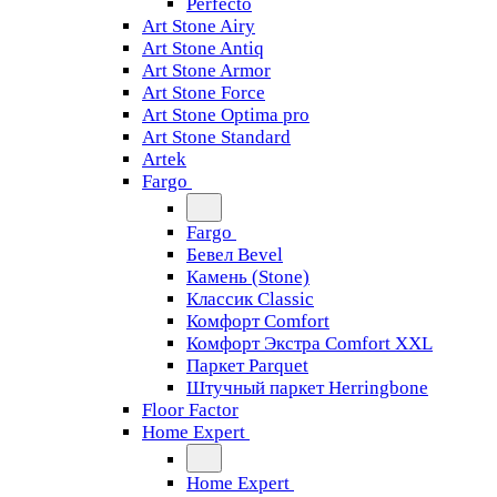
Perfecto
Art Stone Airy
Art Stone Antiq
Art Stone Armor
Art Stone Force
Art Stone Optima pro
Art Stone Standard
Artek
Fargo
Fargo
Бевел Bevel
Камень (Stone)
Классик Classic
Комфорт Comfort
Комфорт Экстра Comfort XXL
Паркет Parquet
Штучный паркет Herringbone
Floor Factor
Home Expert
Home Expert