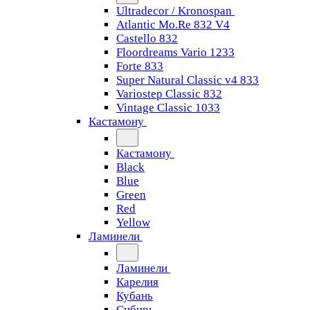
Ultradecor / Kronospan
Atlantic Mo.Re 832 V4
Castello 832
Floordreams Vario 1233
Forte 833
Super Natural Classic v4 833
Variostep Classic 832
Vintage Classic 1033
Кастамону
Кастамону
Black
Blue
Green
Red
Yellow
Ламинели
Ламинели
Карелия
Кубань
Сибирь