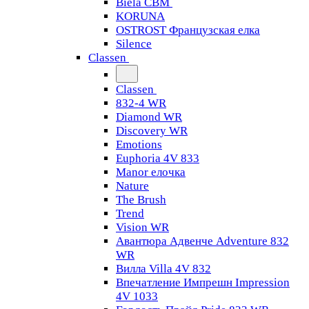
Biela CBM
KORUNA
OSTROST Французская елка
Silence
Classen
Classen
832-4 WR
Diamond WR
Discovery WR
Emotions
Euphoria 4V 833
Manor елочка
Nature
The Brush
Trend
Vision WR
Авантюра Адвенче Adventure 832
WR
Вилла Villa 4V 832
Впечатление Импрешн Impression
4V 1033