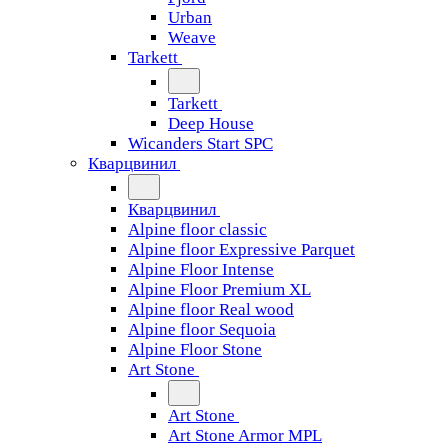
Urban
Weave
Tarkett
Tarkett
Deep House
Wicanders Start SPC
Кварцвинил
Кварцвинил
Alpine floor classic
Alpine floor Expressive Parquet
Alpine Floor Intense
Alpine Floor Premium XL
Alpine floor Real wood
Alpine floor Sequoia
Alpine Floor Stone
Art Stone
Art Stone
Art Stone Armor MPL