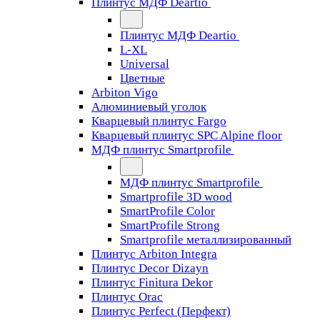
Плинтус МДФ Deartio
Плинтус МДФ Deartio
L-XL
Universal
Цветные
Arbiton Vigo
Алюминиевый уголок
Кварцевый плинтус Fargo
Кварцевый плинтус SPC Alpine floor
МДФ плинтус Smartprofile
МДФ плинтус Smartprofile
Smartprofile 3D wood
SmartProfile Color
SmartProfile Strong
Smartprofile металлизированный
Плинтус Arbiton Integra
Плинтус Decor Dizayn
Плинтус Finitura Dekor
Плинтус Orac
Плинтус Perfect (Перфект)