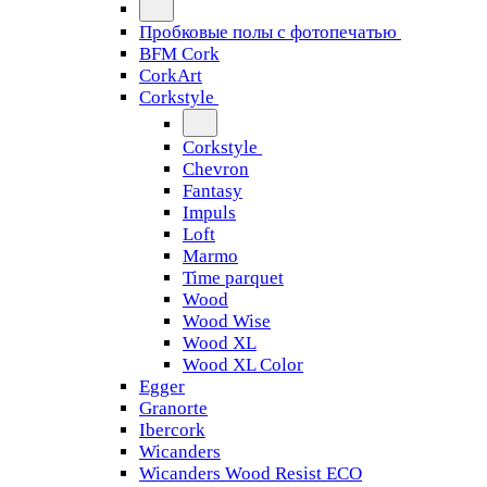
Пробковые полы с фотопечатью
BFM Cork
CorkArt
Corkstyle
Corkstyle
Chevron
Fantasy
Impuls
Loft
Marmo
Time parquet
Wood
Wood Wise
Wood XL
Wood XL Color
Egger
Granorte
Ibercork
Wicanders
Wicanders Wood Resist ECO