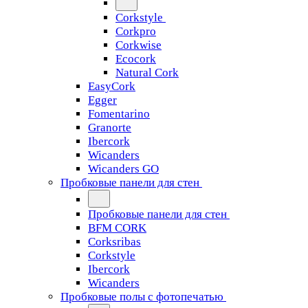
Corkstyle
Corkpro
Corkwise
Ecocork
Natural Cork
EasyCork
Egger
Fomentarino
Granorte
Ibercork
Wicanders
Wicanders GO
Пробковые панели для стен
Пробковые панели для стен
BFM CORK
Corksribas
Corkstyle
Ibercork
Wicanders
Пробковые полы с фотопечатью