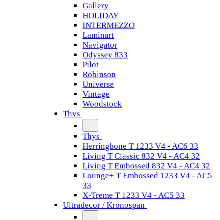
Gallery
HOLIDAY
INTERMEZZO
Laminart
Navigator
Odyssey 833
Pilot
Robinson
Universe
Vintage
Woodstock
Thys
Thys
Herringbone T 1233 V4 - AC6 33
Living T Classic 832 V4 - AC4 32
Living T Embossed 832 V4 - AC4 32
Lounge+ T Embossed 1233 V4 - AC5
33
X-Treme T 1233 V4 - AC5 33
Ultradecor / Kronospan