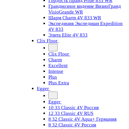
Гордость Прайд Pride 833 WR
Грандиозное видение ВизиоГранд
VisioGrande WR
Шарм Charm 4V 833 WR
Экспедиция Экспедишн Expedition
4V 833
Элита Elite 4V 833
Clix Floor
Clix Floor
Charm
Excellent
Intense
Plus
Plus Extra
Egger
Egger
10 33 Classic 4V Россия
12 33 Classic 4V RUS
8 32 Classic 4V Aqua+ Германия
8 32 Classic 4V Россия