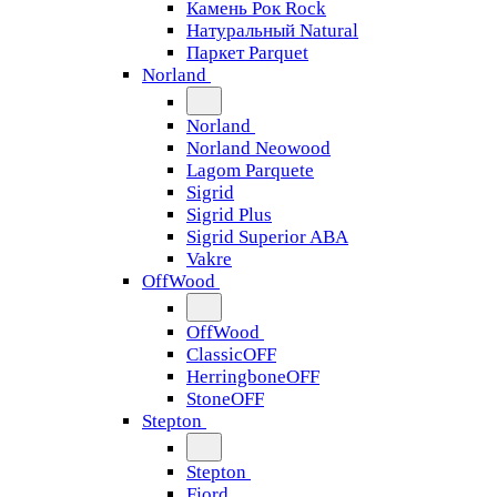
Камень Рок Rock
Натуральный Natural
Паркет Parquet
Norland
Norland
Norland Neowood
Lagom Parquete
Sigrid
Sigrid Plus
Sigrid Superior ABA
Vakre
OffWood
OffWood
ClassicOFF
HerringboneOFF
StoneOFF
Stepton
Stepton
Fjord