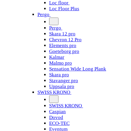
Loc floor
Loc Floor Plus
Pergo
Pergo
Skara 12 pro
Chevron 12 Pro
Elements pro
Goeteborg pro
Kalmar
Malmo pro
Sensation Wide Long Plank
Skara pro
Stavanger pro
Uppsala pro
SWISS KRONO
SWISS KRONO
Caspian
Dovod
ECO-TEC
Eventum