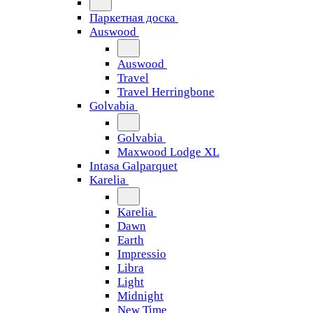
Паркетная доска
Auswood
Auswood
Travel
Travel Herringbone
Golvabia
Golvabia
Maxwood Lodge XL
Intasa Galparquet
Karelia
Karelia
Dawn
Earth
Impressio
Libra
Light
Midnight
New Time