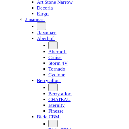
Art Stone Narrow
Decoria
Fargo
Ламинат
Ламинат
Aberhof
Aberhof
Cruise
Storm 4V
Tornado
Сyclone
Berry alloc
Berry alloc
CHATEAU
Eternity
Finesse
Biela CBM