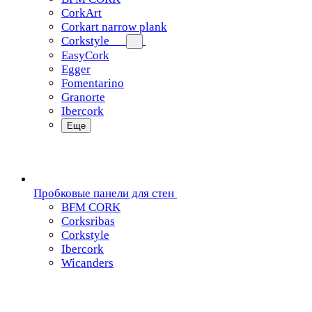
CorkArt
Corkart narrow plank
Corkstyle
EasyCork
Egger
Fomentarino
Granorte
Ibercork
Еще
Пробковые панели для стен
BFM CORK
Corksribas
Corkstyle
Ibercork
Wicanders