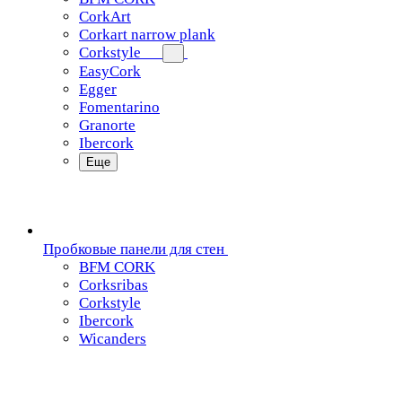
CorkArt
Corkart narrow plank
Corkstyle
EasyCork
Egger
Fomentarino
Granorte
Ibercork
Еще
Пробковые панели для стен
BFM CORK
Corksribas
Corkstyle
Ibercork
Wicanders