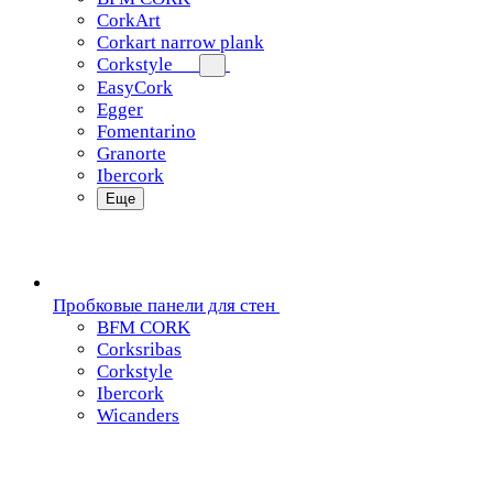
CorkArt
Corkart narrow plank
Corkstyle
EasyCork
Egger
Fomentarino
Granorte
Ibercork
Еще
Пробковые панели для стен
BFM CORK
Corksribas
Corkstyle
Ibercork
Wicanders