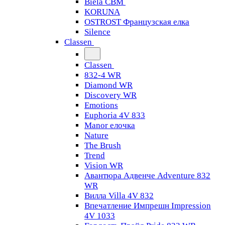
Biela CBM
KORUNA
OSTROST Французская елка
Silence
Classen
Classen
832-4 WR
Diamond WR
Discovery WR
Emotions
Euphoria 4V 833
Manor елочка
Nature
The Brush
Trend
Vision WR
Авантюра Адвенче Adventure 832
WR
Вилла Villa 4V 832
Впечатление Импрешн Impression
4V 1033