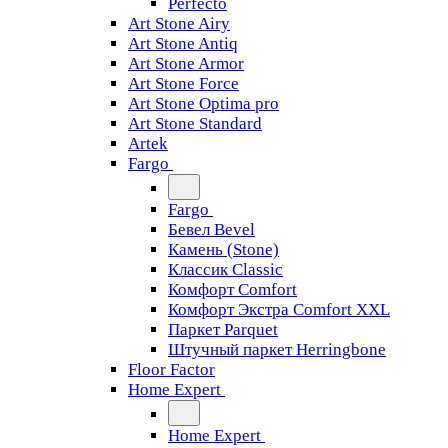
Perfecto
Art Stone Airy
Art Stone Antiq
Art Stone Armor
Art Stone Force
Art Stone Optima pro
Art Stone Standard
Artek
Fargo
Fargo
Бевел Bevel
Камень (Stone)
Классик Classic
Комфорт Comfort
Комфорт Экстра Comfort XXL
Паркет Parquet
Штучный паркет Herringbone
Floor Factor
Home Expert
Home Expert