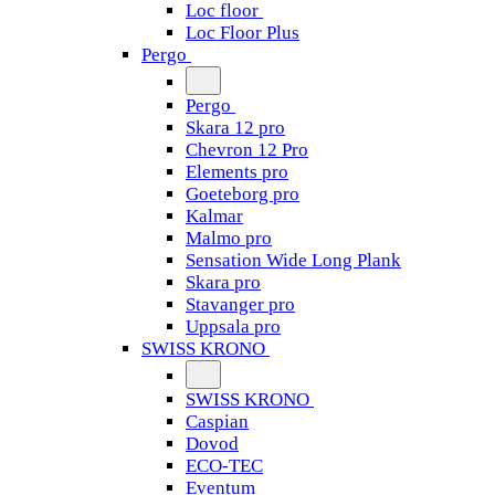
Loc floor
Loc Floor Plus
Pergo
Pergo
Skara 12 pro
Chevron 12 Pro
Elements pro
Goeteborg pro
Kalmar
Malmo pro
Sensation Wide Long Plank
Skara pro
Stavanger pro
Uppsala pro
SWISS KRONO
SWISS KRONO
Caspian
Dovod
ECO-TEC
Eventum