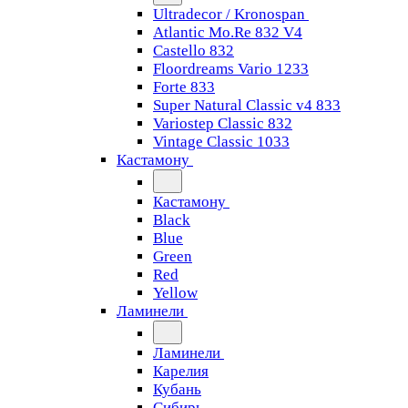
Ultradecor / Kronospan
Atlantic Mo.Re 832 V4
Castello 832
Floordreams Vario 1233
Forte 833
Super Natural Classic v4 833
Variostep Classic 832
Vintage Classic 1033
Кастамону
Кастамону
Black
Blue
Green
Red
Yellow
Ламинели
Ламинели
Карелия
Кубань
Сибирь