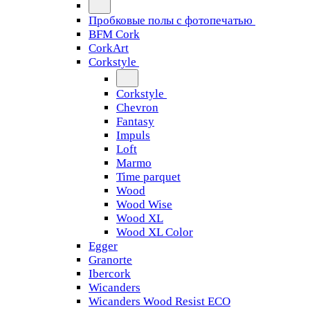
Пробковые полы с фотопечатью
BFM Cork
CorkArt
Corkstyle
Corkstyle
Chevron
Fantasy
Impuls
Loft
Marmo
Time parquet
Wood
Wood Wise
Wood XL
Wood XL Color
Egger
Granorte
Ibercork
Wicanders
Wicanders Wood Resist ECO