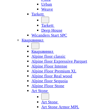
Urban
Weave
Tarkett
Tarkett
Deep House
Wicanders Start SPC
Кварцвинил
Кварцвинил
Alpine floor classic
Alpine floor Expressive Parquet
Alpine Floor Intense
Alpine Floor Premium XL
Alpine floor Real wood
Alpine floor Sequoia
Alpine Floor Stone
Art Stone
Art Stone
Art Stone Armor MPL