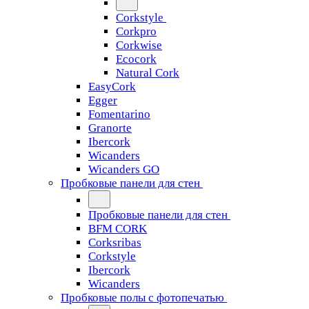
Corkstyle
Corkpro
Corkwise
Ecocork
Natural Cork
EasyCork
Egger
Fomentarino
Granorte
Ibercork
Wicanders
Wicanders GO
Пробковые панели для стен
Пробковые панели для стен
BFM CORK
Corksribas
Corkstyle
Ibercork
Wicanders
Пробковые полы с фотопечатью