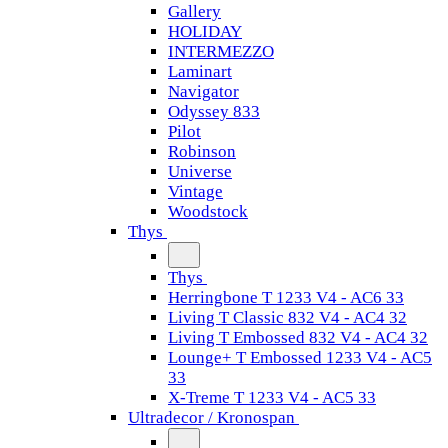
Gallery
HOLIDAY
INTERMEZZO
Laminart
Navigator
Odyssey 833
Pilot
Robinson
Universe
Vintage
Woodstock
Thys
Thys
Herringbone T 1233 V4 - AC6 33
Living T Classic 832 V4 - AC4 32
Living T Embossed 832 V4 - AC4 32
Lounge+ T Embossed 1233 V4 - AC5
33
X-Treme T 1233 V4 - AC5 33
Ultradecor / Kronospan