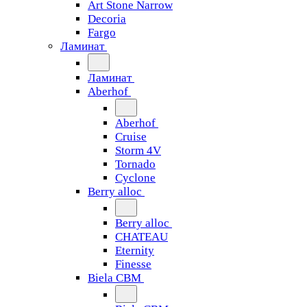
Art Stone Narrow
Decoria
Fargo
Ламинат
Ламинат
Aberhof
Aberhof
Cruise
Storm 4V
Tornado
Сyclone
Berry alloc
Berry alloc
CHATEAU
Eternity
Finesse
Biela CBM