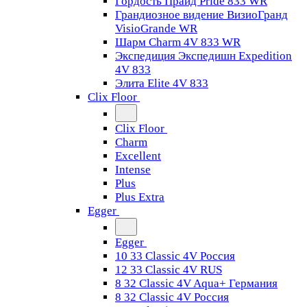
Гордость Прайд Pride 833 WR
Грандиозное видение ВизиоГранд
VisioGrande WR
Шарм Charm 4V 833 WR
Экспедиция Экспедишн Expedition
4V 833
Элита Elite 4V 833
Clix Floor
Clix Floor
Charm
Excellent
Intense
Plus
Plus Extra
Egger
Egger
10 33 Classic 4V Россия
12 33 Classic 4V RUS
8 32 Classic 4V Aqua+ Германия
8 32 Classic 4V Россия