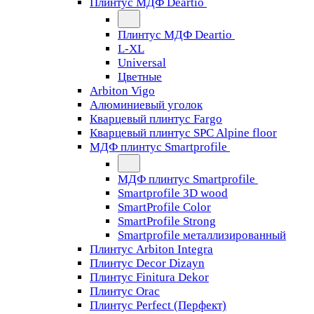
Плинтус МДФ Deartio
Плинтус МДФ Deartio
L-XL
Universal
Цветные
Arbiton Vigo
Алюминиевый уголок
Кварцевый плинтус Fargo
Кварцевый плинтус SPC Alpine floor
МДФ плинтус Smartprofile
МДФ плинтус Smartprofile
Smartprofile 3D wood
SmartProfile Color
SmartProfile Strong
Smartprofile металлизированный
Плинтус Arbiton Integra
Плинтус Decor Dizayn
Плинтус Finitura Dekor
Плинтус Orac
Плинтус Perfect (Перфект)