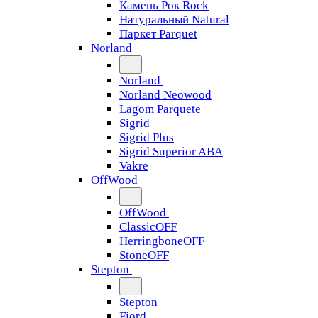
Камень Рок Rock
Натуральный Natural
Паркет Parquet
Norland
Norland
Norland Neowood
Lagom Parquete
Sigrid
Sigrid Plus
Sigrid Superior ABA
Vakre
OffWood
OffWood
ClassicOFF
HerringboneOFF
StoneOFF
Stepton
Stepton
Fjord