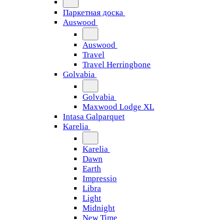
Паркетная доска
Auswood
Auswood
Travel
Travel Herringbone
Golvabia
Golvabia
Maxwood Lodge XL
Intasa Galparquet
Karelia
Karelia
Dawn
Earth
Impressio
Libra
Light
Midnight
New Time