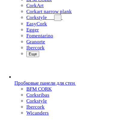
CorkArt
Corkart narrow plank
Corkstyle
EasyCork
Egger
Fomentarino
Granorte
Ibercork
Еще
Пробковые панели для стен
BFM CORK
Corksribas
Corkstyle
Ibercork
Wicanders