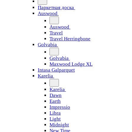
Паркетная доска
Auswood
Auswood
Travel
Travel Herringbone
Golvabia
Golvabia
Maxwood Lodge XL
Intasa Galparquet
Karelia
Karelia
Dawn
Earth
Impressio
Libra
Light
Midnight
New Time