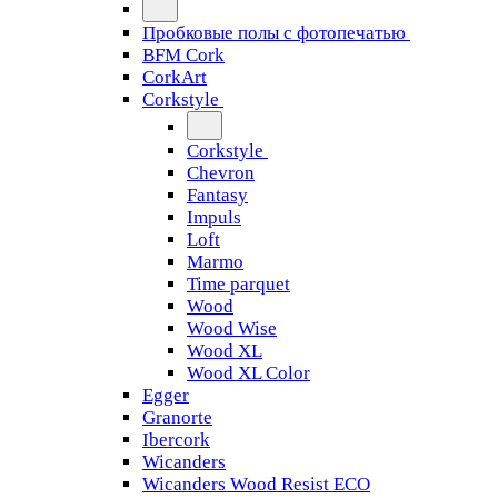
Пробковые полы с фотопечатью
BFM Cork
CorkArt
Corkstyle
Corkstyle
Chevron
Fantasy
Impuls
Loft
Marmo
Time parquet
Wood
Wood Wise
Wood XL
Wood XL Color
Egger
Granorte
Ibercork
Wicanders
Wicanders Wood Resist ECO