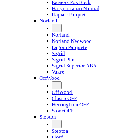
Камень Рок Rock
Натуральный Natural
Паркет Parquet
Norland
Norland
Norland Neowood
Lagom Parquete
Sigrid
Sigrid Plus
Sigrid Superior ABA
Vakre
OffWood
OffWood
ClassicOFF
HerringboneOFF
StoneOFF
Stepton
Stepton
Fjord