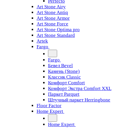
Perfecto
Art Stone Airy
Art Stone Antiq
Art Stone Armor
Art Stone Force
Art Stone Optima pro
Art Stone Standard
Artek
Fargo
Fargo
Бевел Bevel
Камень (Stone)
Классик Classic
Комфорт Comfort
Комфорт Экстра Comfort XXL
Паркет Parquet
Штучный паркет Herringbone
Floor Factor
Home Expert
Home Expert