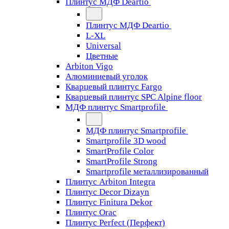
Плинтус МДФ Deartio
Плинтус МДФ Deartio
L-XL
Universal
Цветные
Arbiton Vigo
Алюминиевый уголок
Кварцевый плинтус Fargo
Кварцевый плинтус SPC Alpine floor
МДФ плинтус Smartprofile
МДФ плинтус Smartprofile
Smartprofile 3D wood
SmartProfile Color
SmartProfile Strong
Smartprofile металлизированный
Плинтус Arbiton Integra
Плинтус Decor Dizayn
Плинтус Finitura Dekor
Плинтус Orac
Плинтус Perfect (Перфект)