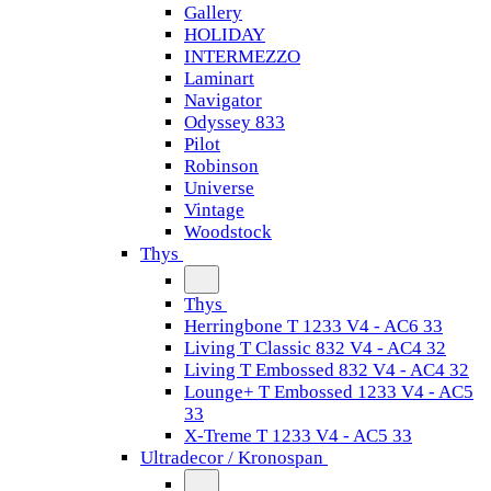
Gallery
HOLIDAY
INTERMEZZO
Laminart
Navigator
Odyssey 833
Pilot
Robinson
Universe
Vintage
Woodstock
Thys
Thys
Herringbone T 1233 V4 - AC6 33
Living T Classic 832 V4 - AC4 32
Living T Embossed 832 V4 - AC4 32
Lounge+ T Embossed 1233 V4 - AC5
33
X-Treme T 1233 V4 - AC5 33
Ultradecor / Kronospan