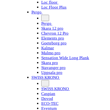
Loc floor
Loc Floor Plus
Pergo
Pergo
Skara 12 pro
Chevron 12 Pro
Elements pro
Goeteborg pro
Kalmar
Malmo pro
Sensation Wide Long Plank
Skara pro
Stavanger pro
Uppsala pro
SWISS KRONO
SWISS KRONO
Caspian
Dovod
ECO-TEC
Eventum