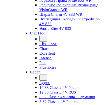
Гордость Прайд Pride 833 WR
Грандиозное видение ВизиоГранд
VisioGrande WR
Шарм Charm 4V 833 WR
Экспедиция Экспедишн Expedition
4V 833
Элита Elite 4V 833
Clix Floor
Clix Floor
Charm
Excellent
Intense
Plus
Plus Extra
Egger
Egger
10 33 Classic 4V Россия
12 33 Classic 4V RUS
8 32 Classic 4V Aqua+ Германия
8 32 Classic 4V Россия