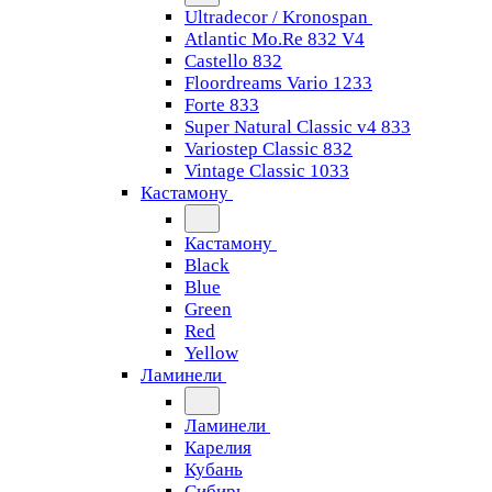
Ultradecor / Kronospan
Atlantic Mo.Re 832 V4
Castello 832
Floordreams Vario 1233
Forte 833
Super Natural Classic v4 833
Variostep Classic 832
Vintage Classic 1033
Кастамону
Кастамону
Black
Blue
Green
Red
Yellow
Ламинели
Ламинели
Карелия
Кубань
Сибирь