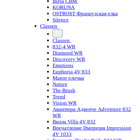
Biela CBM
KORUNA
OSTROST Французская елка
Silence
Classen
Classen
832-4 WR
Diamond WR
Discovery WR
Emotions
Euphoria 4V 833
Manor елочка
Nature
The Brush
Trend
Vision WR
Авантюра Адвенче Adventure 832
WR
Вилла Villa 4V 832
Впечатление Импрешн Impression
4V 1033