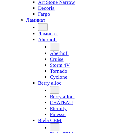
Art Stone Narrow
Decoria
Fargo
Ламинат
Ламинат
Aberhof
Aberhof
Cruise
Storm 4V
Tornado
Сyclone
Berry alloc
Berry alloc
CHATEAU
Eternity
Finesse
Biela CBM