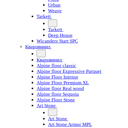
Urban
Weave
Tarkett
Tarkett
Deep House
Wicanders Start SPC
Кварцвинил
Кварцвинил
Alpine floor classic
Alpine floor Expressive Parquet
Alpine Floor Intense
Alpine Floor Premium XL
Alpine floor Real wood
Alpine floor Sequoia
Alpine Floor Stone
Art Stone
Art Stone
Art Stone Armor MPL