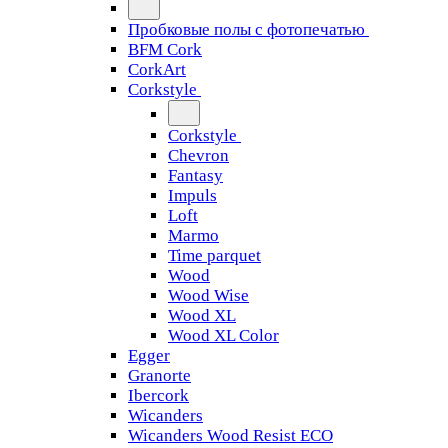
Пробковые полы с фотопечатью
BFM Cork
CorkArt
Corkstyle
Corkstyle
Chevron
Fantasy
Impuls
Loft
Marmo
Time parquet
Wood
Wood Wise
Wood XL
Wood XL Color
Egger
Granorte
Ibercork
Wicanders
Wicanders Wood Resist ECO