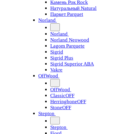
Камень Рок Rock
Натуральный Natural
Паркет Parquet
Norland
Norland
Norland Neowood
Lagom Parquete
Sigrid
Sigrid Plus
Sigrid Superior ABA
Vakre
OffWood
OffWood
ClassicOFF
HerringboneOFF
StoneOFF
Stepton
Stepton
Fjord