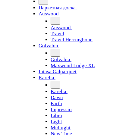
Паркетная доска
Auswood
Auswood
Travel
Travel Herringbone
Golvabia
Golvabia
Maxwood Lodge XL
Intasa Galparquet
Karelia
Karelia
Dawn
Earth
Impressio
Libra
Light
Midnight
New Time