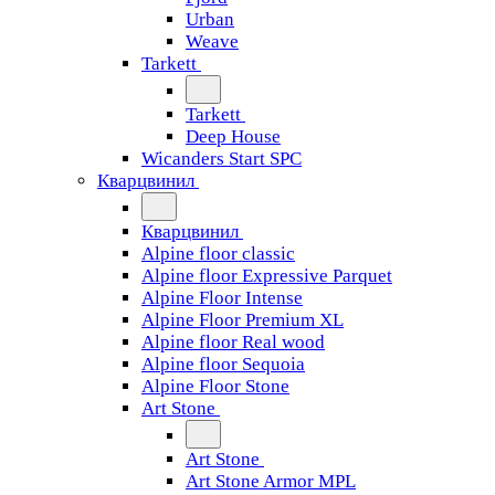
Urban
Weave
Tarkett
Tarkett
Deep House
Wicanders Start SPC
Кварцвинил
Кварцвинил
Alpine floor classic
Alpine floor Expressive Parquet
Alpine Floor Intense
Alpine Floor Premium XL
Alpine floor Real wood
Alpine floor Sequoia
Alpine Floor Stone
Art Stone
Art Stone
Art Stone Armor MPL