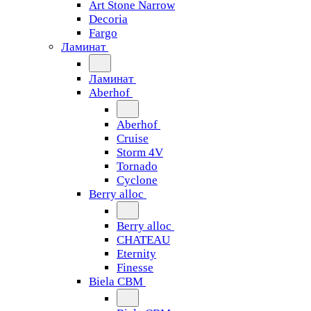
Art Stone Narrow
Decoria
Fargo
Ламинат
Ламинат
Aberhof
Aberhof
Cruise
Storm 4V
Tornado
Сyclone
Berry alloc
Berry alloc
CHATEAU
Eternity
Finesse
Biela CBM