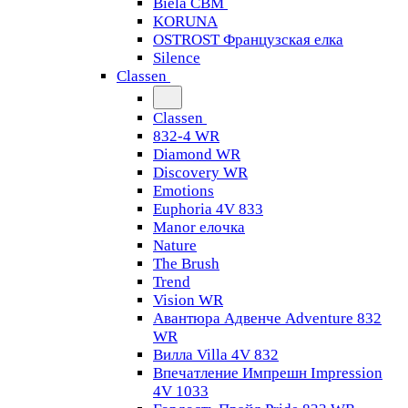
Biela CBM
KORUNA
OSTROST Французская елка
Silence
Classen
Classen
832-4 WR
Diamond WR
Discovery WR
Emotions
Euphoria 4V 833
Manor елочка
Nature
The Brush
Trend
Vision WR
Авантюра Адвенче Adventure 832
WR
Вилла Villa 4V 832
Впечатление Импрешн Impression
4V 1033