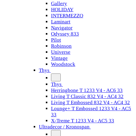
Gallery
HOLIDAY
INTERMEZZO
Laminart
Navigator
Odyssey 833
Pilot
Robinson
Universe
Vintage
Woodstock
Thys
Thys
Herringbone T 1233 V4 - AC6 33
Living T Classic 832 V4 - AC4 32
Living T Embossed 832 V4 - AC4 32
Lounge+ T Embossed 1233 V4 - AC5
33
X-Treme T 1233 V4 - AC5 33
Ultradecor / Kronospan