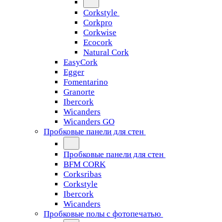
Corkstyle
Corkpro
Corkwise
Ecocork
Natural Cork
EasyCork
Egger
Fomentarino
Granorte
Ibercork
Wicanders
Wicanders GO
Пробковые панели для стен
Пробковые панели для стен
BFM CORK
Corksribas
Corkstyle
Ibercork
Wicanders
Пробковые полы с фотопечатью