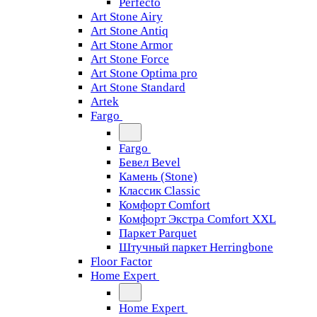
Perfecto
Art Stone Airy
Art Stone Antiq
Art Stone Armor
Art Stone Force
Art Stone Optima pro
Art Stone Standard
Artek
Fargo
Fargo
Бевел Bevel
Камень (Stone)
Классик Classic
Комфорт Comfort
Комфорт Экстра Comfort XXL
Паркет Parquet
Штучный паркет Herringbone
Floor Factor
Home Expert
Home Expert