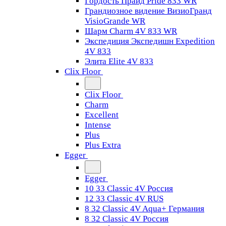
Гордость Прайд Pride 833 WR
Грандиозное видение ВизиоГранд
VisioGrande WR
Шарм Charm 4V 833 WR
Экспедиция Экспедишн Expedition
4V 833
Элита Elite 4V 833
Clix Floor
Clix Floor
Charm
Excellent
Intense
Plus
Plus Extra
Egger
Egger
10 33 Classic 4V Россия
12 33 Classic 4V RUS
8 32 Classic 4V Aqua+ Германия
8 32 Classic 4V Россия