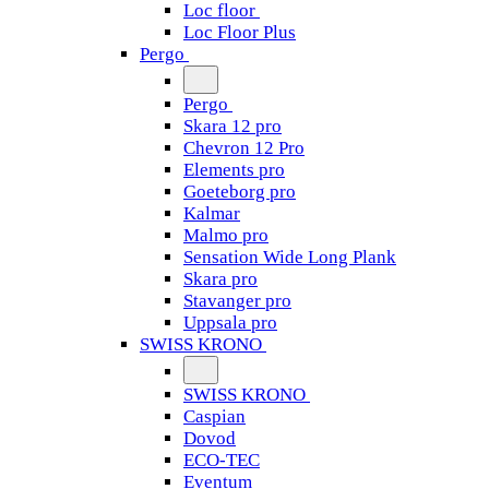
Loc floor
Loc Floor Plus
Pergo
Pergo
Skara 12 pro
Chevron 12 Pro
Elements pro
Goeteborg pro
Kalmar
Malmo pro
Sensation Wide Long Plank
Skara pro
Stavanger pro
Uppsala pro
SWISS KRONO
SWISS KRONO
Caspian
Dovod
ECO-TEC
Eventum