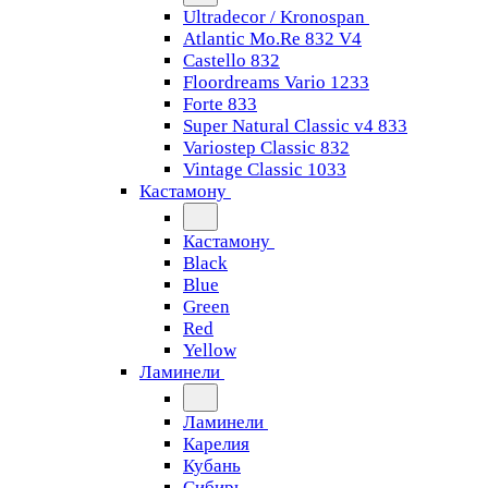
Ultradecor / Kronospan
Atlantic Mo.Re 832 V4
Castello 832
Floordreams Vario 1233
Forte 833
Super Natural Classic v4 833
Variostep Classic 832
Vintage Classic 1033
Кастамону
Кастамону
Black
Blue
Green
Red
Yellow
Ламинели
Ламинели
Карелия
Кубань
Сибирь