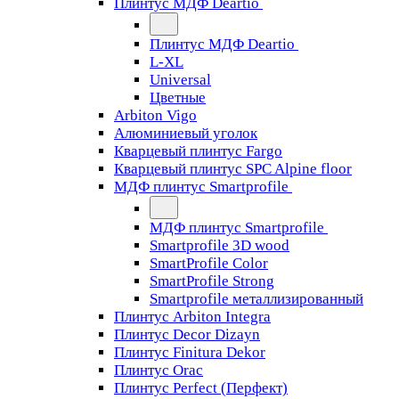
Плинтус МДФ Deartio
Плинтус МДФ Deartio
L-XL
Universal
Цветные
Arbiton Vigo
Алюминиевый уголок
Кварцевый плинтус Fargo
Кварцевый плинтус SPC Alpine floor
МДФ плинтус Smartprofile
МДФ плинтус Smartprofile
Smartprofile 3D wood
SmartProfile Color
SmartProfile Strong
Smartprofile металлизированный
Плинтус Arbiton Integra
Плинтус Decor Dizayn
Плинтус Finitura Dekor
Плинтус Orac
Плинтус Perfect (Перфект)