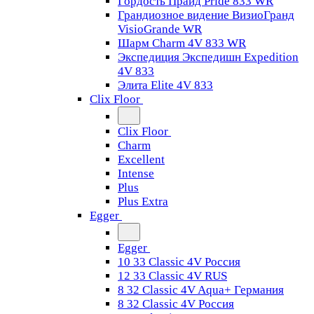
Гордость Прайд Pride 833 WR
Грандиозное видение ВизиоГранд
VisioGrande WR
Шарм Charm 4V 833 WR
Экспедиция Экспедишн Expedition
4V 833
Элита Elite 4V 833
Clix Floor
Clix Floor
Charm
Excellent
Intense
Plus
Plus Extra
Egger
Egger
10 33 Classic 4V Россия
12 33 Classic 4V RUS
8 32 Classic 4V Aqua+ Германия
8 32 Classic 4V Россия