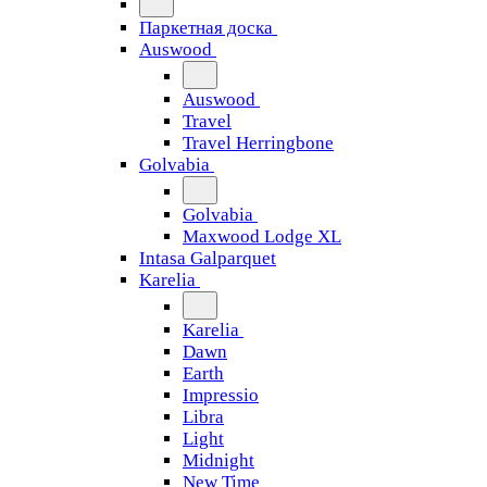
Паркетная доска
Auswood
Auswood
Travel
Travel Herringbone
Golvabia
Golvabia
Maxwood Lodge XL
Intasa Galparquet
Karelia
Karelia
Dawn
Earth
Impressio
Libra
Light
Midnight
New Time