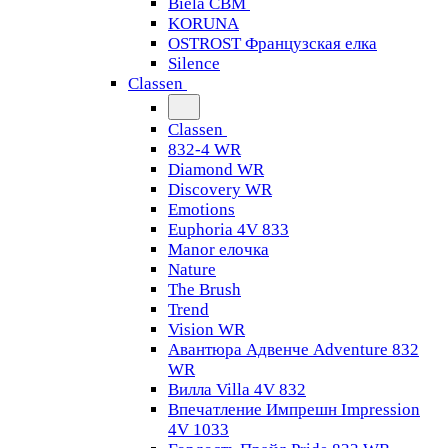
Biela CBM
KORUNA
OSTROST Французская елка
Silence
Classen
Classen
832-4 WR
Diamond WR
Discovery WR
Emotions
Euphoria 4V 833
Manor елочка
Nature
The Brush
Trend
Vision WR
Авантюра Адвенче Adventure 832
WR
Вилла Villa 4V 832
Впечатление Импрешн Impression
4V 1033