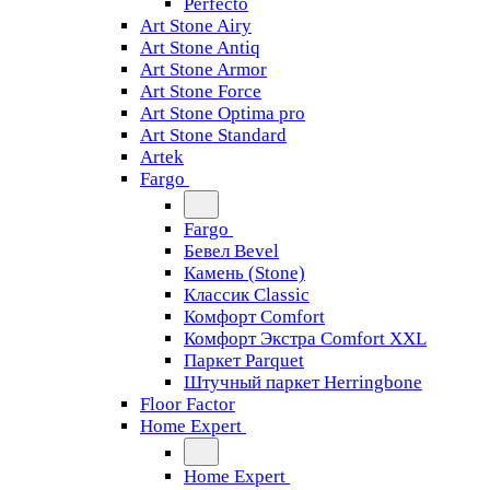
Perfecto
Art Stone Airy
Art Stone Antiq
Art Stone Armor
Art Stone Force
Art Stone Optima pro
Art Stone Standard
Artek
Fargo
Fargo
Бевел Bevel
Камень (Stone)
Классик Classic
Комфорт Comfort
Комфорт Экстра Comfort XXL
Паркет Parquet
Штучный паркет Herringbone
Floor Factor
Home Expert
Home Expert