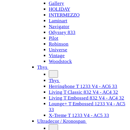
Gallery
HOLIDAY
INTERMEZZO
Laminart
Navigator
Odyssey 833
Pilot
Robinson
Universe
Vintage
Woodstock
Thys
Thys
Herringbone T 1233 V4 - AC6 33
Living T Classic 832 V4 - AC4 32
Living T Embossed 832 V4 - AC4 32
Lounge+ T Embossed 1233 V4 - AC5
33
X-Treme T 1233 V4 - AC5 33
Ultradecor / Kronospan