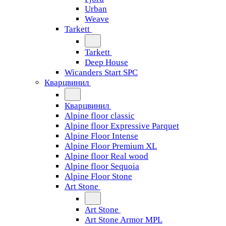
Urban
Weave
Tarkett
Tarkett
Deep House
Wicanders Start SPC
Кварцвинил
Кварцвинил
Alpine floor classic
Alpine floor Expressive Parquet
Alpine Floor Intense
Alpine Floor Premium XL
Alpine floor Real wood
Alpine floor Sequoia
Alpine Floor Stone
Art Stone
Art Stone
Art Stone Armor MPL