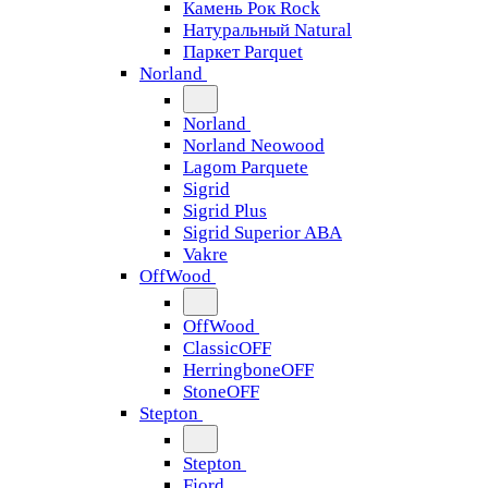
Камень Рок Rock
Натуральный Natural
Паркет Parquet
Norland
Norland
Norland Neowood
Lagom Parquete
Sigrid
Sigrid Plus
Sigrid Superior ABA
Vakre
OffWood
OffWood
ClassicOFF
HerringboneOFF
StoneOFF
Stepton
Stepton
Fjord