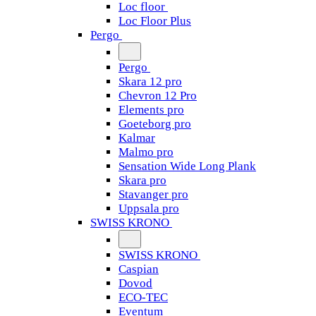
Loc floor
Loc Floor Plus
Pergo
Pergo
Skara 12 pro
Chevron 12 Pro
Elements pro
Goeteborg pro
Kalmar
Malmo pro
Sensation Wide Long Plank
Skara pro
Stavanger pro
Uppsala pro
SWISS KRONO
SWISS KRONO
Caspian
Dovod
ECO-TEC
Eventum