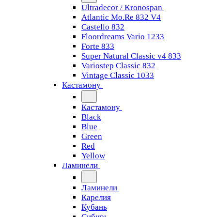
Ultradecor / Kronospan
Atlantic Mo.Re 832 V4
Castello 832
Floordreams Vario 1233
Forte 833
Super Natural Classic v4 833
Variostep Classic 832
Vintage Classic 1033
Кастамону
Кастамону
Black
Blue
Green
Red
Yellow
Ламинели
Ламинели
Карелия
Кубань
Сибирь