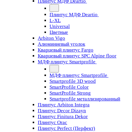
Плинтус МДФ Deartio
Плинтус МДФ Deartio
L-XL
Universal
Цветные
Arbiton Vigo
Алюминиевый уголок
Кварцевый плинтус Fargo
Кварцевый плинтус SPC Alpine floor
МДФ плинтус Smartprofile
МДФ плинтус Smartprofile
Smartprofile 3D wood
SmartProfile Color
SmartProfile Strong
Smartprofile металлизированный
Плинтус Arbiton Integra
Плинтус Decor Dizayn
Плинтус Finitura Dekor
Плинтус Orac
Плинтус Perfect (Перфект)