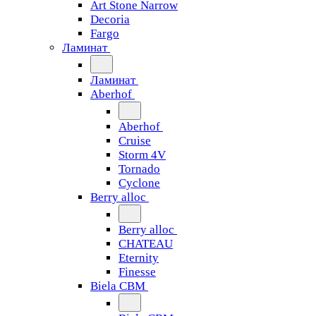
Art Stone Narrow
Decoria
Fargo
Ламинат
Ламинат
Aberhof
Aberhof
Cruise
Storm 4V
Tornado
Сyclone
Berry alloc
Berry alloc
CHATEAU
Eternity
Finesse
Biela CBM