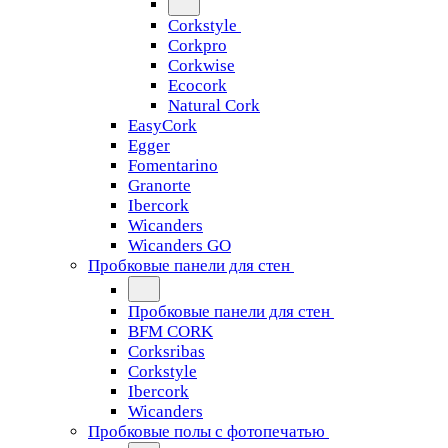
Corkstyle
Corkpro
Corkwise
Ecocork
Natural Cork
EasyCork
Egger
Fomentarino
Granorte
Ibercork
Wicanders
Wicanders GO
Пробковые панели для стен
Пробковые панели для стен
BFM CORK
Corksribas
Corkstyle
Ibercork
Wicanders
Пробковые полы с фотопечатью