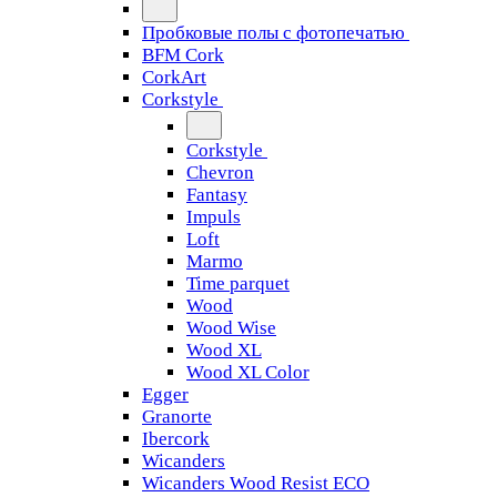
Пробковые полы с фотопечатью
BFM Cork
CorkArt
Corkstyle
Corkstyle
Chevron
Fantasy
Impuls
Loft
Marmo
Time parquet
Wood
Wood Wise
Wood XL
Wood XL Color
Egger
Granorte
Ibercork
Wicanders
Wicanders Wood Resist ECO