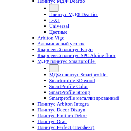
Плинтус МДФ Deartio
Плинтус МДФ Deartio
L-XL
Universal
Цветные
Arbiton Vigo
Алюминиевый уголок
Кварцевый плинтус Fargo
Кварцевый плинтус SPC Alpine floor
МДФ плинтус Smartprofile
МДФ плинтус Smartprofile
Smartprofile 3D wood
SmartProfile Color
SmartProfile Strong
Smartprofile металлизированный
Плинтус Arbiton Integra
Плинтус Decor Dizayn
Плинтус Finitura Dekor
Плинтус Orac
Плинтус Perfect (Перфект)