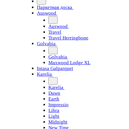
Паркетная доска
Auswood
Auswood
Travel
Travel Herringbone
Golvabia
Golvabia
Maxwood Lodge XL
Intasa Galparquet
Karelia
Karelia
Dawn
Earth
Impressio
Libra
Light
Midnight
New Time