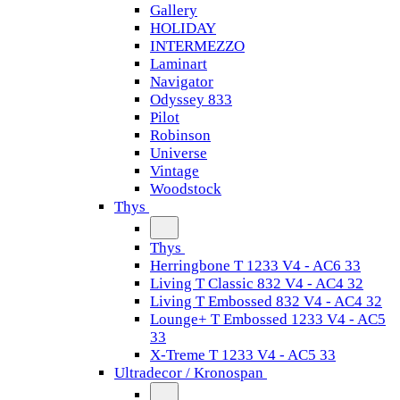
Gallery
HOLIDAY
INTERMEZZO
Laminart
Navigator
Odyssey 833
Pilot
Robinson
Universe
Vintage
Woodstock
Thys
Thys
Herringbone T 1233 V4 - AC6 33
Living T Classic 832 V4 - AC4 32
Living T Embossed 832 V4 - AC4 32
Lounge+ T Embossed 1233 V4 - AC5
33
X-Treme T 1233 V4 - AC5 33
Ultradecor / Kronospan