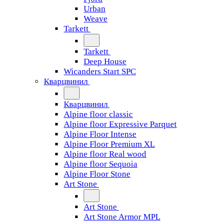
Urban
Weave
Tarkett
Tarkett
Deep House
Wicanders Start SPC
Кварцвинил
Кварцвинил
Alpine floor classic
Alpine floor Expressive Parquet
Alpine Floor Intense
Alpine Floor Premium XL
Alpine floor Real wood
Alpine floor Sequoia
Alpine Floor Stone
Art Stone
Art Stone
Art Stone Armor MPL