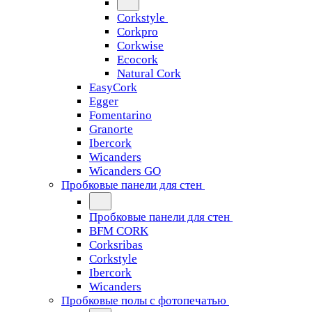
Corkstyle
Corkpro
Corkwise
Ecocork
Natural Cork
EasyCork
Egger
Fomentarino
Granorte
Ibercork
Wicanders
Wicanders GO
Пробковые панели для стен
Пробковые панели для стен
BFM CORK
Corksribas
Corkstyle
Ibercork
Wicanders
Пробковые полы с фотопечатью