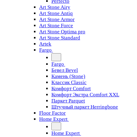
Perfecto
Art Stone Airy
Art Stone Antiq
Art Stone Armor
Art Stone Force
Art Stone Optima pro
Art Stone Standard
Artek
Fargo
Fargo
Бевел Bevel
Камень (Stone)
Классик Classic
Комфорт Comfort
Комфорт Экстра Comfort XXL
Паркет Parquet
Штучный паркет Herringbone
Floor Factor
Home Expert
Home Expert