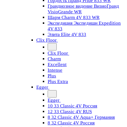
Гордость Прайд Pride 833 WR
Грандиозное видение ВизиоГранд
VisioGrande WR
Шарм Charm 4V 833 WR
Экспедиция Экспедишн Expedition
4V 833
Элита Elite 4V 833
Clix Floor
Clix Floor
Charm
Excellent
Intense
Plus
Plus Extra
Egger
Egger
10 33 Classic 4V Россия
12 33 Classic 4V RUS
8 32 Classic 4V Aqua+ Германия
8 32 Classic 4V Россия