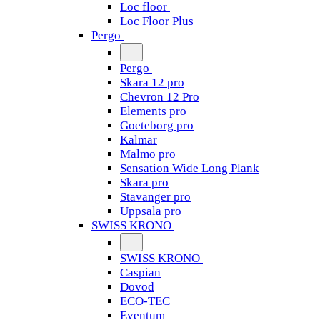
Loc floor
Loc Floor Plus
Pergo
Pergo
Skara 12 pro
Chevron 12 Pro
Elements pro
Goeteborg pro
Kalmar
Malmo pro
Sensation Wide Long Plank
Skara pro
Stavanger pro
Uppsala pro
SWISS KRONO
SWISS KRONO
Caspian
Dovod
ECO-TEC
Eventum