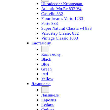
Ultradecor / Kronospan
Atlantic Mo.Re 832 V4
Castello 832
Floordreams Vario 1233
Forte 833
Super Natural Classic v4 833
Variostep Classic 832
Vintage Classic 1033
Кастамону
Кастамону
Black
Blue
Green
Red
Yellow
Ламинели
Ламинели
Карелия
Кубань
Сибирь