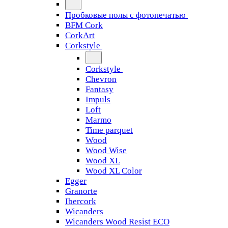
Пробковые полы с фотопечатью
BFM Cork
CorkArt
Corkstyle
Corkstyle
Chevron
Fantasy
Impuls
Loft
Marmo
Time parquet
Wood
Wood Wise
Wood XL
Wood XL Color
Egger
Granorte
Ibercork
Wicanders
Wicanders Wood Resist ECO