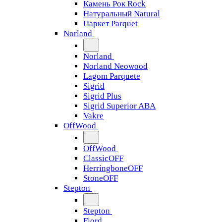
Камень Рок Rock
Натуральный Natural
Паркет Parquet
Norland
Norland
Norland Neowood
Lagom Parquete
Sigrid
Sigrid Plus
Sigrid Superior ABA
Vakre
OffWood
OffWood
ClassicOFF
HerringboneOFF
StoneOFF
Stepton
Stepton
Fjord