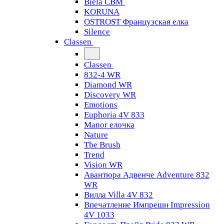
Biela CBM
KORUNA
OSTROST Французская елка
Silence
Classen
Classen
832-4 WR
Diamond WR
Discovery WR
Emotions
Euphoria 4V 833
Manor елочка
Nature
The Brush
Trend
Vision WR
Авантюра Адвенче Adventure 832
WR
Вилла Villa 4V 832
Впечатление Импрешн Impression
4V 1033