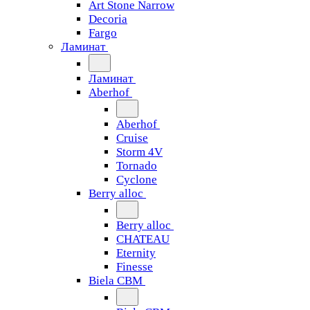
Art Stone Narrow
Decoria
Fargo
Ламинат
Ламинат
Aberhof
Aberhof
Cruise
Storm 4V
Tornado
Сyclone
Berry alloc
Berry alloc
CHATEAU
Eternity
Finesse
Biela CBM