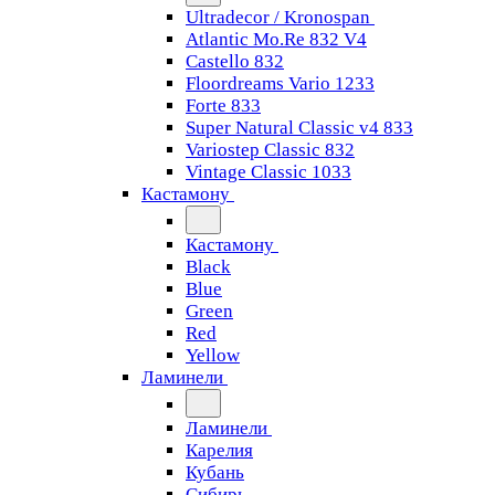
Ultradecor / Kronospan
Atlantic Mo.Re 832 V4
Castello 832
Floordreams Vario 1233
Forte 833
Super Natural Classic v4 833
Variostep Classic 832
Vintage Classic 1033
Кастамону
Кастамону
Black
Blue
Green
Red
Yellow
Ламинели
Ламинели
Карелия
Кубань
Сибирь