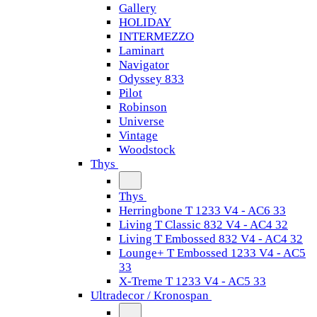
Gallery
HOLIDAY
INTERMEZZO
Laminart
Navigator
Odyssey 833
Pilot
Robinson
Universe
Vintage
Woodstock
Thys
Thys
Herringbone T 1233 V4 - AC6 33
Living T Classic 832 V4 - AC4 32
Living T Embossed 832 V4 - AC4 32
Lounge+ T Embossed 1233 V4 - AC5
33
X-Treme T 1233 V4 - AC5 33
Ultradecor / Kronospan