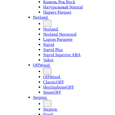
Камень Рок Rock
Натуральный Natural
Паркет Parquet
Norland
Norland
Norland Neowood
Lagom Parquete
Sigrid
Sigrid Plus
Sigrid Superior ABA
Vakre
OffWood
OffWood
ClassicOFF
HerringboneOFF
StoneOFF
Stepton
Stepton
Fjord