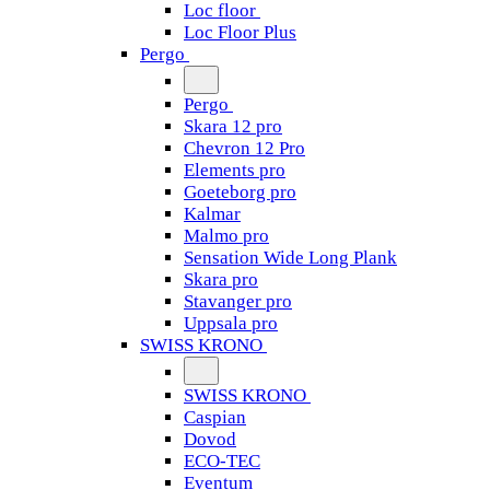
Loc floor
Loc Floor Plus
Pergo
Pergo
Skara 12 pro
Chevron 12 Pro
Elements pro
Goeteborg pro
Kalmar
Malmo pro
Sensation Wide Long Plank
Skara pro
Stavanger pro
Uppsala pro
SWISS KRONO
SWISS KRONO
Caspian
Dovod
ECO-TEC
Eventum