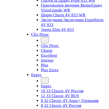
Гордость Прайд Pride 833 WR
Грандиозное видение ВизиоГранд
VisioGrande WR
Шарм Charm 4V 833 WR
Экспедиция Экспедишн Expedition
4V 833
Элита Elite 4V 833
Clix Floor
Clix Floor
Charm
Excellent
Intense
Plus
Plus Extra
Egger
Egger
10 33 Classic 4V Россия
12 33 Classic 4V RUS
8 32 Classic 4V Aqua+ Германия
8 32 Classic 4V Россия