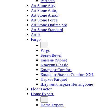
Perfecto
Art Stone Airy
Art Stone Antiq
Art Stone Armor
Art Stone Force
Art Stone Optima pro
Art Stone Standard
Artek
Fargo
Fargo
Бевел Bevel
Камень (Stone)
Классик Classic
Комфорт Comfort
Комфорт Экстра Comfort XXL
Паркет Parquet
Штучный паркет Herringbone
Floor Factor
Home Expert
Home Expert