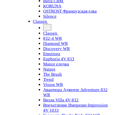
Biela CBM
KORUNA
OSTROST Французская елка
Silence
Classen
Classen
832-4 WR
Diamond WR
Discovery WR
Emotions
Euphoria 4V 833
Manor елочка
Nature
The Brush
Trend
Vision WR
Авантюра Адвенче Adventure 832
WR
Вилла Villa 4V 832
Впечатление Импрешн Impression
4V 1033