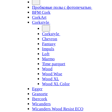
Пробковые полы с фотопечатью
BFM Cork
CorkArt
Corkstyle
Corkstyle
Chevron
Fantasy
Impuls
Loft
Marmo
Time parquet
Wood
Wood Wise
Wood XL
Wood XL Color
Egger
Granorte
Ibercork
Wicanders
Wicanders Wood Resist ECO