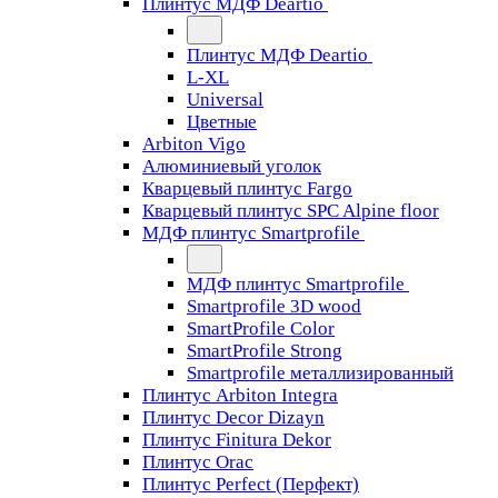
Плинтус МДФ Deartio
Плинтус МДФ Deartio
L-XL
Universal
Цветные
Arbiton Vigo
Алюминиевый уголок
Кварцевый плинтус Fargo
Кварцевый плинтус SPC Alpine floor
МДФ плинтус Smartprofile
МДФ плинтус Smartprofile
Smartprofile 3D wood
SmartProfile Color
SmartProfile Strong
Smartprofile металлизированный
Плинтус Arbiton Integra
Плинтус Decor Dizayn
Плинтус Finitura Dekor
Плинтус Orac
Плинтус Perfect (Перфект)