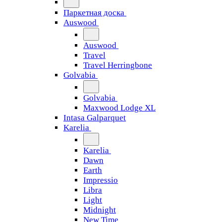
Паркетная доска
Auswood
Auswood
Travel
Travel Herringbone
Golvabia
Golvabia
Maxwood Lodge XL
Intasa Galparquet
Karelia
Karelia
Dawn
Earth
Impressio
Libra
Light
Midnight
New Time