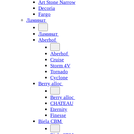
Art Stone Narrow
Decoria
Fargo
Ламинат
Ламинат
Aberhof
Aberhof
Cruise
Storm 4V
Tornado
Сyclone
Berry alloc
Berry alloc
CHATEAU
Eternity
Finesse
Biela CBM