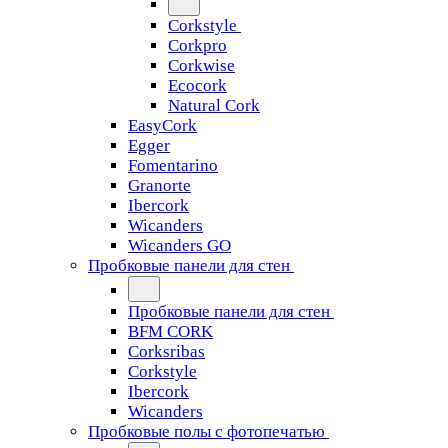
Corkstyle
Corkpro
Corkwise
Ecocork
Natural Cork
EasyCork
Egger
Fomentarino
Granorte
Ibercork
Wicanders
Wicanders GO
Пробковые панели для стен
Пробковые панели для стен
BFM CORK
Corksribas
Corkstyle
Ibercork
Wicanders
Пробковые полы с фотопечатью