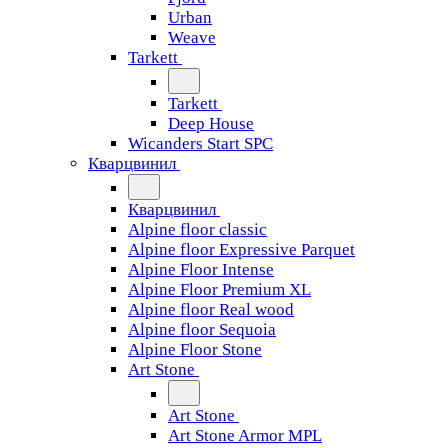
Urban
Weave
Tarkett
Tarkett
Deep House
Wicanders Start SPC
Кварцвинил
Кварцвинил
Alpine floor classic
Alpine floor Expressive Parquet
Alpine Floor Intense
Alpine Floor Premium XL
Alpine floor Real wood
Alpine floor Sequoia
Alpine Floor Stone
Art Stone
Art Stone
Art Stone Armor MPL