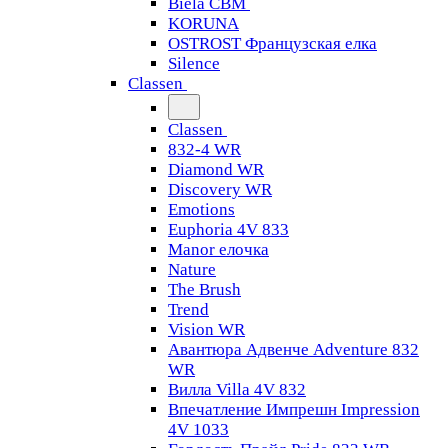
Biela CBM
KORUNA
OSTROST Французская елка
Silence
Classen
Classen
832-4 WR
Diamond WR
Discovery WR
Emotions
Euphoria 4V 833
Manor елочка
Nature
The Brush
Trend
Vision WR
Авантюра Адвенче Adventure 832
WR
Вилла Villa 4V 832
Впечатление Импрешн Impression
4V 1033