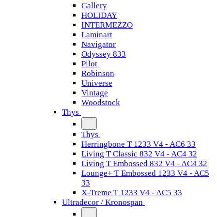
Gallery
HOLIDAY
INTERMEZZO
Laminart
Navigator
Odyssey 833
Pilot
Robinson
Universe
Vintage
Woodstock
Thys
Thys
Herringbone T 1233 V4 - AC6 33
Living T Classic 832 V4 - AC4 32
Living T Embossed 832 V4 - AC4 32
Lounge+ T Embossed 1233 V4 - AC5
33
X-Treme T 1233 V4 - AC5 33
Ultradecor / Kronospan