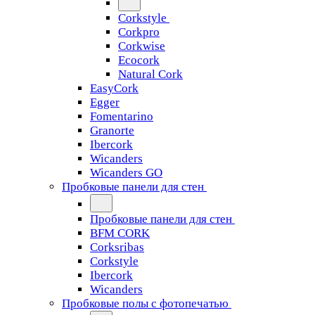
Corkstyle
Corkpro
Corkwise
Ecocork
Natural Cork
EasyCork
Egger
Fomentarino
Granorte
Ibercork
Wicanders
Wicanders GO
Пробковые панели для стен
Пробковые панели для стен
BFM CORK
Corksribas
Corkstyle
Ibercork
Wicanders
Пробковые полы с фотопечатью