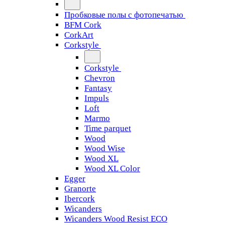
Пробковые полы с фотопечатью
BFM Cork
CorkArt
Corkstyle
Corkstyle
Chevron
Fantasy
Impuls
Loft
Marmo
Time parquet
Wood
Wood Wise
Wood XL
Wood XL Color
Egger
Granorte
Ibercork
Wicanders
Wicanders Wood Resist ECO