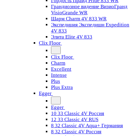
Гордость Прайд Pride 833 WR
Грандиозное видение ВизиоГранд
VisioGrande WR
Шарм Charm 4V 833 WR
Экспедиция Экспедишн Expedition
4V 833
Элита Elite 4V 833
Clix Floor
Clix Floor
Charm
Excellent
Intense
Plus
Plus Extra
Egger
Egger
10 33 Classic 4V Россия
12 33 Classic 4V RUS
8 32 Classic 4V Aqua+ Германия
8 32 Classic 4V Россия