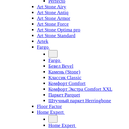
Perfecto
Art Stone Airy
Art Stone Antiq
Art Stone Armor
Art Stone Force
Art Stone Optima pro
Art Stone Standard
Artek
Fargo
Fargo
Бевел Bevel
Камень (Stone)
Классик Classic
Комфорт Comfort
Комфорт Экстра Comfort XXL
Паркет Parquet
Штучный паркет Herringbone
Floor Factor
Home Expert
Home Expert