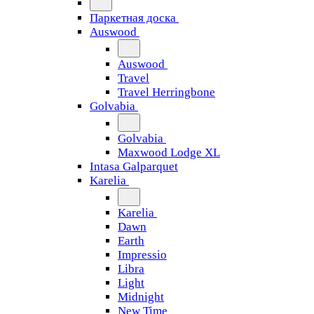
Паркетная доска
Auswood
Auswood
Travel
Travel Herringbone
Golvabia
Golvabia
Maxwood Lodge XL
Intasa Galparquet
Karelia
Karelia
Dawn
Earth
Impressio
Libra
Light
Midnight
New Time