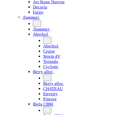
Art Stone Narrow
Decoria
Fargo
Ламинат
Ламинат
Aberhof
Aberhof
Cruise
Storm 4V
Tornado
Сyclone
Berry alloc
Berry alloc
CHATEAU
Eternity
Finesse
Biela CBM