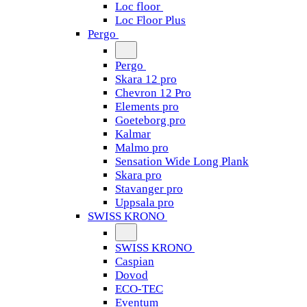
Loc floor
Loc Floor Plus
Pergo
Pergo
Skara 12 pro
Chevron 12 Pro
Elements pro
Goeteborg pro
Kalmar
Malmo pro
Sensation Wide Long Plank
Skara pro
Stavanger pro
Uppsala pro
SWISS KRONO
SWISS KRONO
Caspian
Dovod
ECO-TEC
Eventum