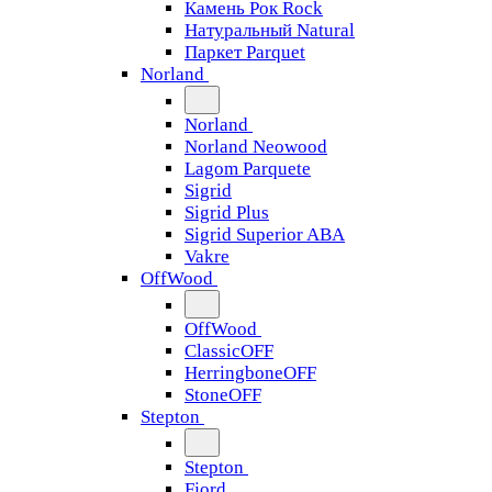
Камень Рок Rock
Натуральный Natural
Паркет Parquet
Norland
Norland
Norland Neowood
Lagom Parquete
Sigrid
Sigrid Plus
Sigrid Superior ABA
Vakre
OffWood
OffWood
ClassicOFF
HerringboneOFF
StoneOFF
Stepton
Stepton
Fjord