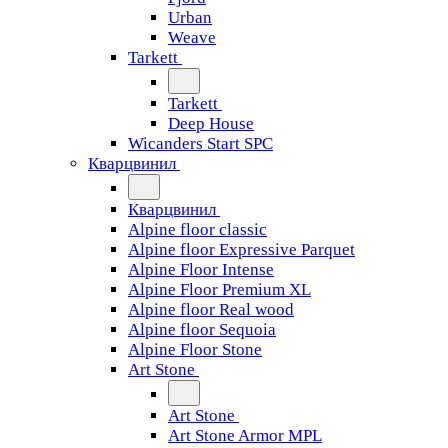
Urban
Weave
Tarkett
Tarkett
Deep House
Wicanders Start SPC
Кварцвинил
Кварцвинил
Alpine floor classic
Alpine floor Expressive Parquet
Alpine Floor Intense
Alpine Floor Premium XL
Alpine floor Real wood
Alpine floor Sequoia
Alpine Floor Stone
Art Stone
Art Stone
Art Stone Armor MPL