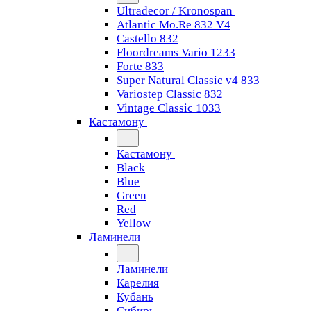
Ultradecor / Kronospan
Atlantic Mo.Re 832 V4
Castello 832
Floordreams Vario 1233
Forte 833
Super Natural Classic v4 833
Variostep Classic 832
Vintage Classic 1033
Кастамону
Кастамону
Black
Blue
Green
Red
Yellow
Ламинели
Ламинели
Карелия
Кубань
Сибирь