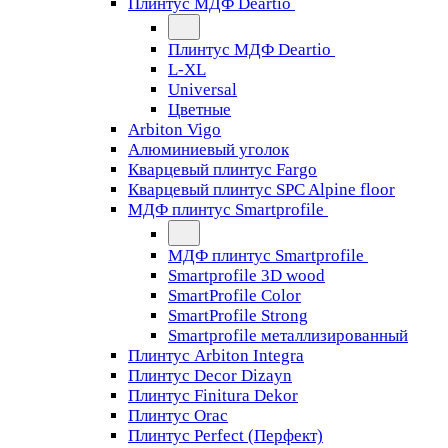
Плинтус МДФ Deartio
Плинтус МДФ Deartio
L-XL
Universal
Цветные
Arbiton Vigo
Алюминиевый уголок
Кварцевый плинтус Fargo
Кварцевый плинтус SPC Alpine floor
МДФ плинтус Smartprofile
МДФ плинтус Smartprofile
Smartprofile 3D wood
SmartProfile Color
SmartProfile Strong
Smartprofile металлизированный
Плинтус Arbiton Integra
Плинтус Decor Dizayn
Плинтус Finitura Dekor
Плинтус Orac
Плинтус Perfect (Перфект)