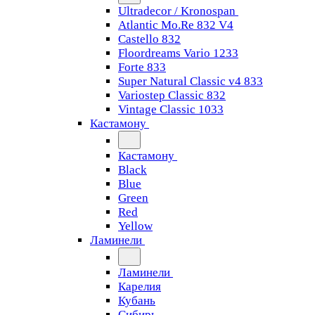
Ultradecor / Kronospan
Atlantic Mo.Re 832 V4
Castello 832
Floordreams Vario 1233
Forte 833
Super Natural Classic v4 833
Variostep Classic 832
Vintage Classic 1033
Кастамону
Кастамону
Black
Blue
Green
Red
Yellow
Ламинели
Ламинели
Карелия
Кубань
Сибирь