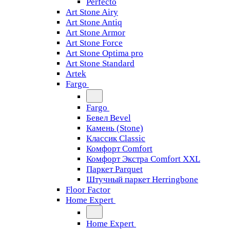
Perfecto
Art Stone Airy
Art Stone Antiq
Art Stone Armor
Art Stone Force
Art Stone Optima pro
Art Stone Standard
Artek
Fargo
Fargo
Бевел Bevel
Камень (Stone)
Классик Classic
Комфорт Comfort
Комфорт Экстра Comfort XXL
Паркет Parquet
Штучный паркет Herringbone
Floor Factor
Home Expert
Home Expert