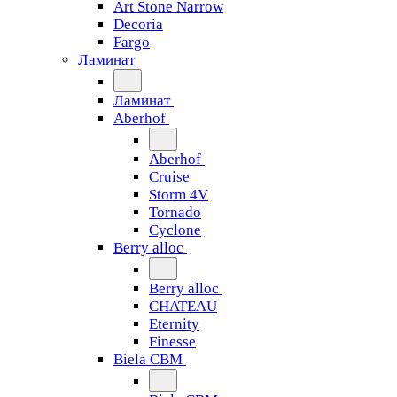
Art Stone Narrow
Decoria
Fargo
Ламинат
Ламинат
Aberhof
Aberhof
Cruise
Storm 4V
Tornado
Сyclone
Berry alloc
Berry alloc
CHATEAU
Eternity
Finesse
Biela CBM