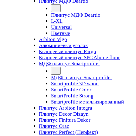
Плинтус МДФ Deartio
Плинтус МДФ Deartio
L-XL
Universal
Цветные
Arbiton Vigo
Алюминиевый уголок
Кварцевый плинтус Fargo
Кварцевый плинтус SPC Alpine floor
МДФ плинтус Smartprofile
МДФ плинтус Smartprofile
Smartprofile 3D wood
SmartProfile Color
SmartProfile Strong
Smartprofile металлизированный
Плинтус Arbiton Integra
Плинтус Decor Dizayn
Плинтус Finitura Dekor
Плинтус Orac
Плинтус Perfect (Перфект)