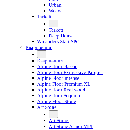
Urban
Weave
Tarkett
Tarkett
Deep House
Wicanders Start SPC
Кварцвинил
Кварцвинил
Alpine floor classic
Alpine floor Expressive Parquet
Alpine Floor Intense
Alpine Floor Premium XL
Alpine floor Real wood
Alpine floor Sequoia
Alpine Floor Stone
Art Stone
Art Stone
Art Stone Armor MPL