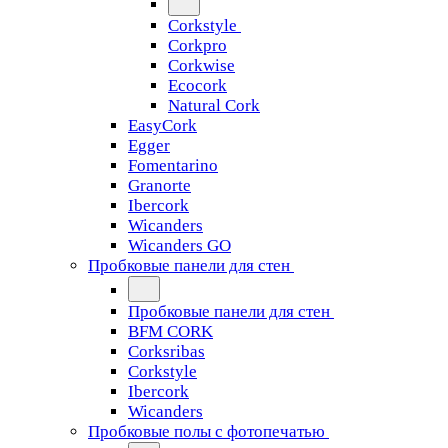
Corkstyle
Corkpro
Corkwise
Ecocork
Natural Cork
EasyCork
Egger
Fomentarino
Granorte
Ibercork
Wicanders
Wicanders GO
Пробковые панели для стен
Пробковые панели для стен
BFM CORK
Corksribas
Corkstyle
Ibercork
Wicanders
Пробковые полы с фотопечатью