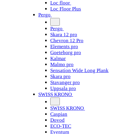
Loc floor
Loc Floor Plus
Pergo
Pergo
Skara 12 pro
Chevron 12 Pro
Elements pro
Goeteborg pro
Kalmar
Malmo pro
Sensation Wide Long Plank
Skara pro
Stavanger pro
Uppsala pro
SWISS KRONO
SWISS KRONO
Caspian
Dovod
ECO-TEC
Eventum