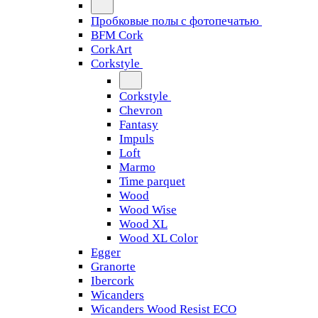
Пробковые полы с фотопечатью
BFM Cork
CorkArt
Corkstyle
Corkstyle
Chevron
Fantasy
Impuls
Loft
Marmo
Time parquet
Wood
Wood Wise
Wood XL
Wood XL Color
Egger
Granorte
Ibercork
Wicanders
Wicanders Wood Resist ECO