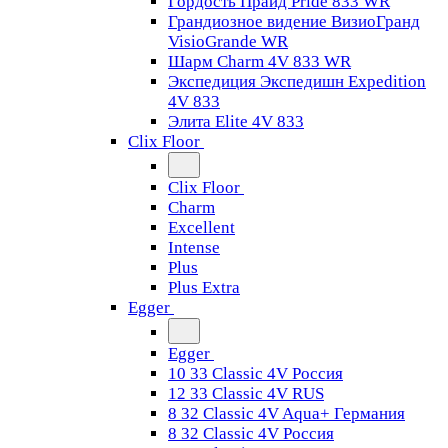
Гордость Прайд Pride 833 WR
Грандиозное видение ВизиоГранд
VisioGrande WR
Шарм Charm 4V 833 WR
Экспедиция Экспедишн Expedition
4V 833
Элита Elite 4V 833
Clix Floor
Clix Floor
Charm
Excellent
Intense
Plus
Plus Extra
Egger
Egger
10 33 Classic 4V Россия
12 33 Classic 4V RUS
8 32 Classic 4V Aqua+ Германия
8 32 Classic 4V Россия