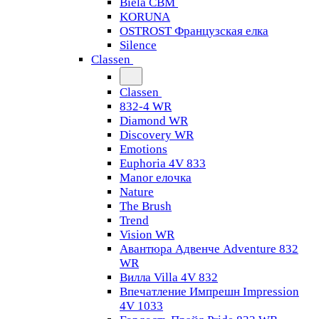
Biela CBM
KORUNA
OSTROST Французская елка
Silence
Classen
Classen
832-4 WR
Diamond WR
Discovery WR
Emotions
Euphoria 4V 833
Manor елочка
Nature
The Brush
Trend
Vision WR
Авантюра Адвенче Adventure 832
WR
Вилла Villa 4V 832
Впечатление Импрешн Impression
4V 1033