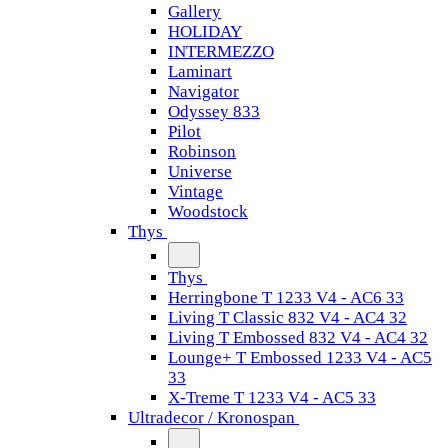
Gallery
HOLIDAY
INTERMEZZO
Laminart
Navigator
Odyssey 833
Pilot
Robinson
Universe
Vintage
Woodstock
Thys
Thys
Herringbone T 1233 V4 - AC6 33
Living T Classic 832 V4 - AC4 32
Living T Embossed 832 V4 - AC4 32
Lounge+ T Embossed 1233 V4 - AC5
33
X-Treme T 1233 V4 - AC5 33
Ultradecor / Kronospan