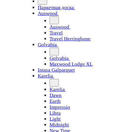
Паркетная доска
Auswood
Auswood
Travel
Travel Herringbone
Golvabia
Golvabia
Maxwood Lodge XL
Intasa Galparquet
Karelia
Karelia
Dawn
Earth
Impressio
Libra
Light
Midnight
New Time