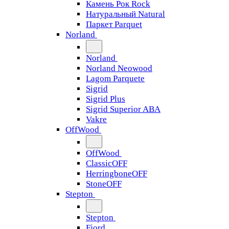
Камень Рок Rock
Натуральный Natural
Паркет Parquet
Norland
Norland
Norland Neowood
Lagom Parquete
Sigrid
Sigrid Plus
Sigrid Superior ABA
Vakre
OffWood
OffWood
ClassicOFF
HerringboneOFF
StoneOFF
Stepton
Stepton
Fjord