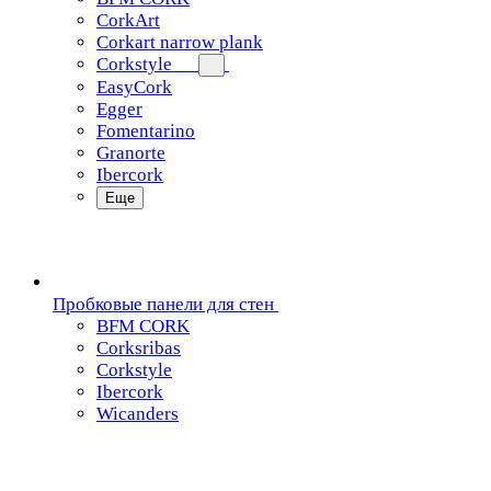
CorkArt
Corkart narrow plank
Corkstyle
EasyCork
Egger
Fomentarino
Granorte
Ibercork
Еще
Пробковые панели для стен
BFM CORK
Corksribas
Corkstyle
Ibercork
Wicanders