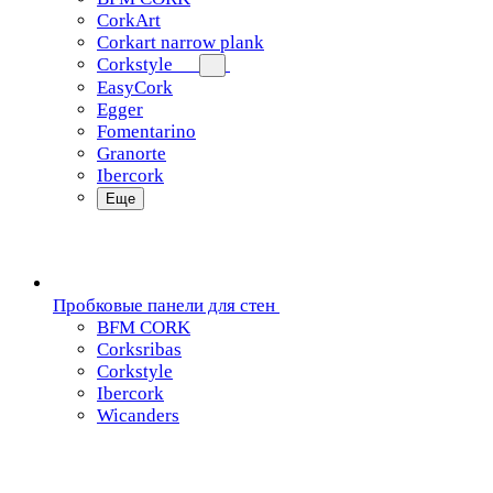
CorkArt
Corkart narrow plank
Corkstyle
EasyCork
Egger
Fomentarino
Granorte
Ibercork
Еще
Пробковые панели для стен
BFM CORK
Corksribas
Corkstyle
Ibercork
Wicanders