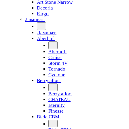
Art Stone Narrow
Decoria
Fargo
Ламинат
Ламинат
Aberhof
Aberhof
Cruise
Storm 4V
Tornado
Сyclone
Berry alloc
Berry alloc
CHATEAU
Eternity
Finesse
Biela CBM