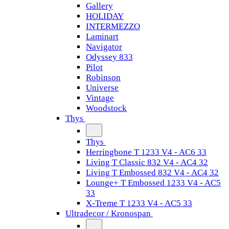
Gallery
HOLIDAY
INTERMEZZO
Laminart
Navigator
Odyssey 833
Pilot
Robinson
Universe
Vintage
Woodstock
Thys
Thys
Herringbone T 1233 V4 - AC6 33
Living T Classic 832 V4 - AC4 32
Living T Embossed 832 V4 - AC4 32
Lounge+ T Embossed 1233 V4 - AC5
33
X-Treme T 1233 V4 - AC5 33
Ultradecor / Kronospan