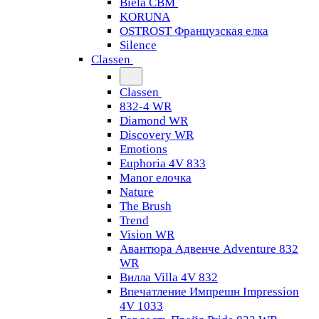
Biela CBM
KORUNA
OSTROST Французская елка
Silence
Classen
Classen
832-4 WR
Diamond WR
Discovery WR
Emotions
Euphoria 4V 833
Manor елочка
Nature
The Brush
Trend
Vision WR
Авантюра Адвенче Adventure 832
WR
Вилла Villa 4V 832
Впечатление Импрешн Impression
4V 1033