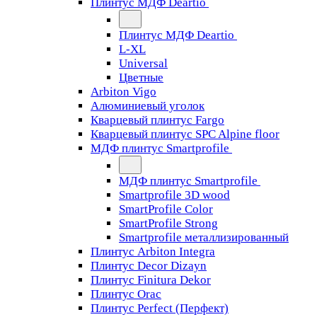
Плинтус МДФ Deartio
Плинтус МДФ Deartio
L-XL
Universal
Цветные
Arbiton Vigo
Алюминиевый уголок
Кварцевый плинтус Fargo
Кварцевый плинтус SPC Alpine floor
МДФ плинтус Smartprofile
МДФ плинтус Smartprofile
Smartprofile 3D wood
SmartProfile Color
SmartProfile Strong
Smartprofile металлизированный
Плинтус Arbiton Integra
Плинтус Decor Dizayn
Плинтус Finitura Dekor
Плинтус Orac
Плинтус Perfect (Перфект)