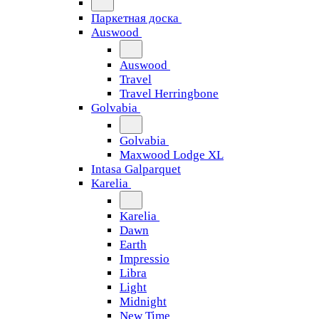
Паркетная доска
Auswood
Auswood
Travel
Travel Herringbone
Golvabia
Golvabia
Maxwood Lodge XL
Intasa Galparquet
Karelia
Karelia
Dawn
Earth
Impressio
Libra
Light
Midnight
New Time