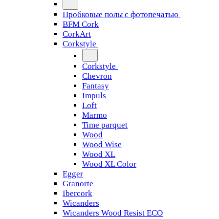
Пробковые полы с фотопечатью
BFM Cork
CorkArt
Corkstyle
Corkstyle
Chevron
Fantasy
Impuls
Loft
Marmo
Time parquet
Wood
Wood Wise
Wood XL
Wood XL Color
Egger
Granorte
Ibercork
Wicanders
Wicanders Wood Resist ECO