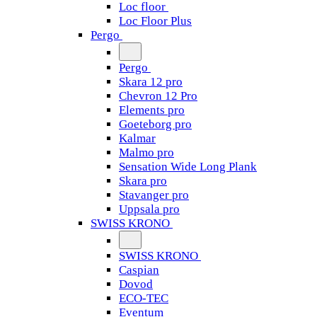
Loc floor
Loc Floor Plus
Pergo
Pergo
Skara 12 pro
Chevron 12 Pro
Elements pro
Goeteborg pro
Kalmar
Malmo pro
Sensation Wide Long Plank
Skara pro
Stavanger pro
Uppsala pro
SWISS KRONO
SWISS KRONO
Caspian
Dovod
ECO-TEC
Eventum