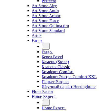
Perfecto
Art Stone Airy
Art Stone Antiq
Art Stone Armor
Art Stone Force
Art Stone Optima pro
Art Stone Standard
Artek
Fargo
Fargo
Бевел Bevel
Камень (Stone)
Классик Classic
Комфорт Comfort
Комфорт Экстра Comfort XXL
Паркет Parquet
Штучный паркет Herringbone
Floor Factor
Home Expert
Home Expert