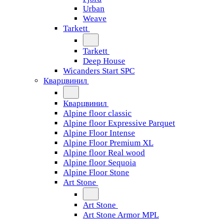
Urban
Weave
Tarkett
Tarkett
Deep House
Wicanders Start SPC
Кварцвинил
Кварцвинил
Alpine floor classic
Alpine floor Expressive Parquet
Alpine Floor Intense
Alpine Floor Premium XL
Alpine floor Real wood
Alpine floor Sequoia
Alpine Floor Stone
Art Stone
Art Stone
Art Stone Armor MPL