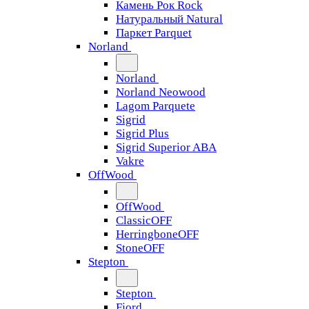
Камень Рок Rock
Натуральный Natural
Паркет Parquet
Norland
Norland
Norland Neowood
Lagom Parquete
Sigrid
Sigrid Plus
Sigrid Superior ABA
Vakre
OffWood
OffWood
ClassicOFF
HerringboneOFF
StoneOFF
Stepton
Stepton
Fjord