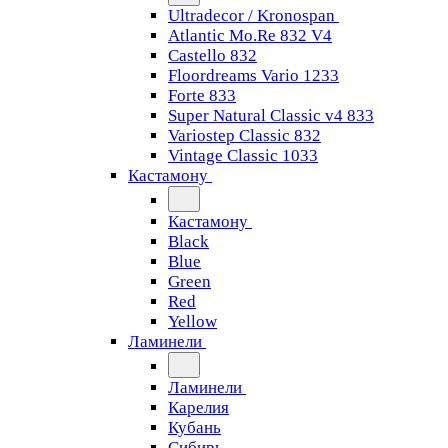
Ultradecor / Kronospan
Atlantic Mo.Re 832 V4
Castello 832
Floordreams Vario 1233
Forte 833
Super Natural Classic v4 833
Variostep Classic 832
Vintage Classic 1033
Кастамону
Кастамону
Black
Blue
Green
Red
Yellow
Ламинели
Ламинели
Карелия
Кубань
Сибирь