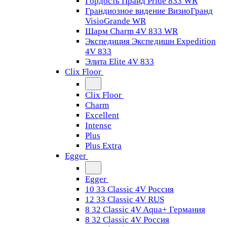
Гордость Прайд Pride 833 WR
Грандиозное видение ВизиоГранд
VisioGrande WR
Шарм Charm 4V 833 WR
Экспедиция Экспедишн Expedition
4V 833
Элита Elite 4V 833
Clix Floor
Clix Floor
Charm
Excellent
Intense
Plus
Plus Extra
Egger
Egger
10 33 Classic 4V Россия
12 33 Classic 4V RUS
8 32 Classic 4V Aqua+ Германия
8 32 Classic 4V Россия