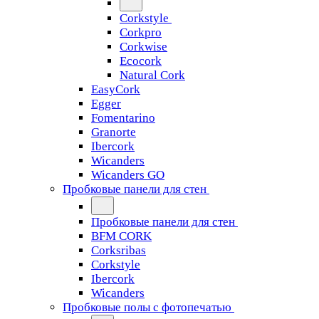
Corkstyle
Corkpro
Corkwise
Ecocork
Natural Cork
EasyCork
Egger
Fomentarino
Granorte
Ibercork
Wicanders
Wicanders GO
Пробковые панели для стен
Пробковые панели для стен
BFM CORK
Corksribas
Corkstyle
Ibercork
Wicanders
Пробковые полы с фотопечатью