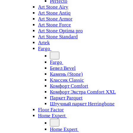
Perfecto
Art Stone Airy
Art Stone Antiq
Art Stone Armor
Art Stone Force
Art Stone Optima pro
Art Stone Standard
Artek
Fargo
Fargo
Бевел Bevel
Камень (Stone)
Классик Classic
Комфорт Comfort
Комфорт Экстра Comfort XXL
Паркет Parquet
Штучный паркет Herringbone
Floor Factor
Home Expert
Home Expert