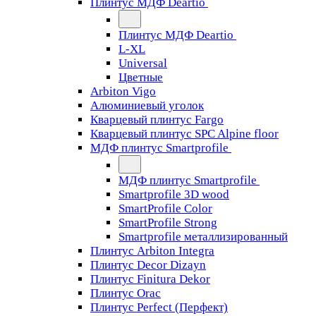
Плинтус МДФ Deartio
Плинтус МДФ Deartio
L-XL
Universal
Цветные
Arbiton Vigo
Алюминиевый уголок
Кварцевый плинтус Fargo
Кварцевый плинтус SPC Alpine floor
МДФ плинтус Smartprofile
МДФ плинтус Smartprofile
Smartprofile 3D wood
SmartProfile Color
SmartProfile Strong
Smartprofile металлизированный
Плинтус Arbiton Integra
Плинтус Decor Dizayn
Плинтус Finitura Dekor
Плинтус Orac
Плинтус Perfect (Перфект)