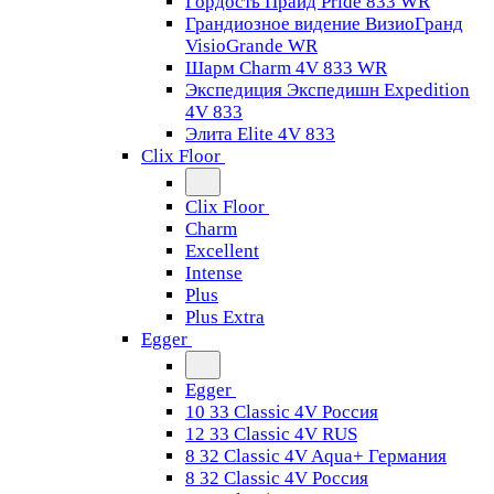
Гордость Прайд Pride 833 WR
Грандиозное видение ВизиоГранд
VisioGrande WR
Шарм Charm 4V 833 WR
Экспедиция Экспедишн Expedition
4V 833
Элита Elite 4V 833
Clix Floor
Clix Floor
Charm
Excellent
Intense
Plus
Plus Extra
Egger
Egger
10 33 Classic 4V Россия
12 33 Classic 4V RUS
8 32 Classic 4V Aqua+ Германия
8 32 Classic 4V Россия