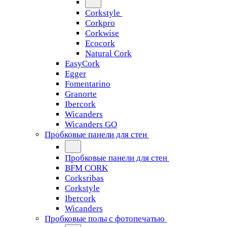
Corkstyle
Corkpro
Corkwise
Ecocork
Natural Cork
EasyCork
Egger
Fomentarino
Granorte
Ibercork
Wicanders
Wicanders GO
Пробковые панели для стен
Пробковые панели для стен
BFM CORK
Corksribas
Corkstyle
Ibercork
Wicanders
Пробковые полы с фотопечатью