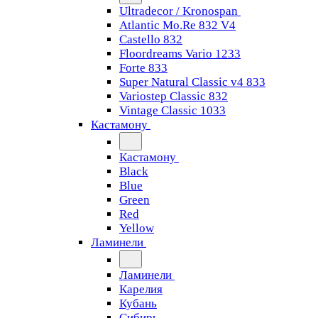
Ultradecor / Kronospan
Atlantic Mo.Re 832 V4
Castello 832
Floordreams Vario 1233
Forte 833
Super Natural Classic v4 833
Variostep Classic 832
Vintage Classic 1033
Кастамону
Кастамону
Black
Blue
Green
Red
Yellow
Ламинели
Ламинели
Карелия
Кубань
Сибирь