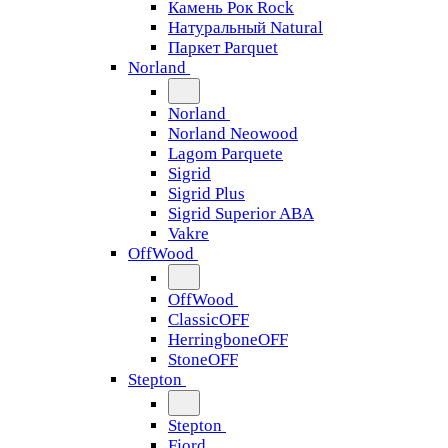
Камень Рок Rock
Натуральный Natural
Паркет Parquet
Norland
Norland
Norland Neowood
Lagom Parquete
Sigrid
Sigrid Plus
Sigrid Superior ABA
Vakre
OffWood
OffWood
ClassicOFF
HerringboneOFF
StoneOFF
Stepton
Stepton
Fjord