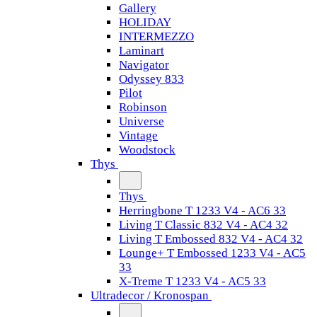
Gallery
HOLIDAY
INTERMEZZO
Laminart
Navigator
Odyssey 833
Pilot
Robinson
Universe
Vintage
Woodstock
Thys
Thys
Herringbone T 1233 V4 - AC6 33
Living T Classic 832 V4 - AC4 32
Living T Embossed 832 V4 - AC4 32
Lounge+ T Embossed 1233 V4 - AC5
33
X-Treme T 1233 V4 - AC5 33
Ultradecor / Kronospan