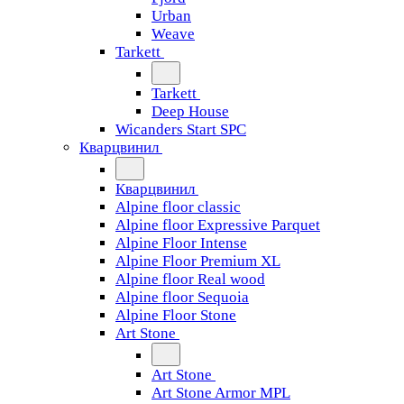
Urban
Weave
Tarkett
Tarkett
Deep House
Wicanders Start SPC
Кварцвинил
Кварцвинил
Alpine floor classic
Alpine floor Expressive Parquet
Alpine Floor Intense
Alpine Floor Premium XL
Alpine floor Real wood
Alpine floor Sequoia
Alpine Floor Stone
Art Stone
Art Stone
Art Stone Armor MPL