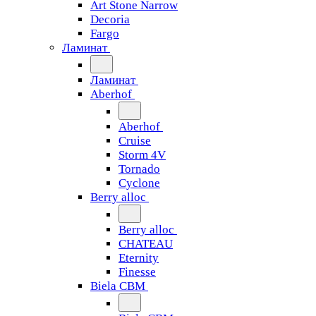
Art Stone Narrow
Decoria
Fargo
Ламинат
Ламинат
Aberhof
Aberhof
Cruise
Storm 4V
Tornado
Сyclone
Berry alloc
Berry alloc
CHATEAU
Eternity
Finesse
Biela CBM