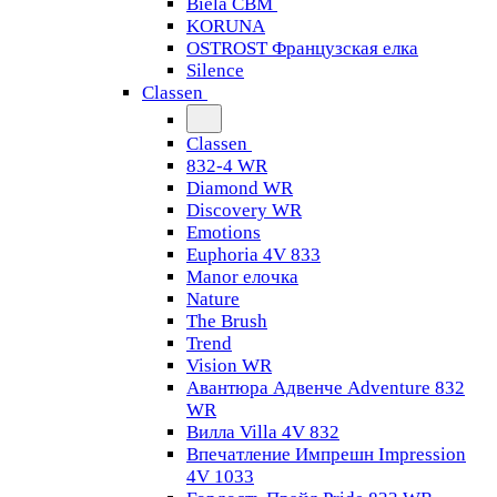
Biela CBM
KORUNA
OSTROST Французская елка
Silence
Classen
Classen
832-4 WR
Diamond WR
Discovery WR
Emotions
Euphoria 4V 833
Manor елочка
Nature
The Brush
Trend
Vision WR
Авантюра Адвенче Adventure 832
WR
Вилла Villa 4V 832
Впечатление Импрешн Impression
4V 1033