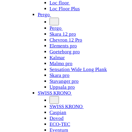
Loc floor
Loc Floor Plus
Pergo
Pergo
Skara 12 pro
Chevron 12 Pro
Elements pro
Goeteborg pro
Kalmar
Malmo pro
Sensation Wide Long Plank
Skara pro
Stavanger pro
Uppsala pro
SWISS KRONO
SWISS KRONO
Caspian
Dovod
ECO-TEC
Eventum