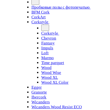
Пробковые полы с фотопечатью
BFM Cork
CorkArt
Corkstyle
Corkstyle
Chevron
Fantasy
Impuls
Loft
Marmo
Time parquet
Wood
Wood Wise
Wood XL
Wood XL Color
Egger
Granorte
Ibercork
Wicanders
Wicanders Wood Resist ECO