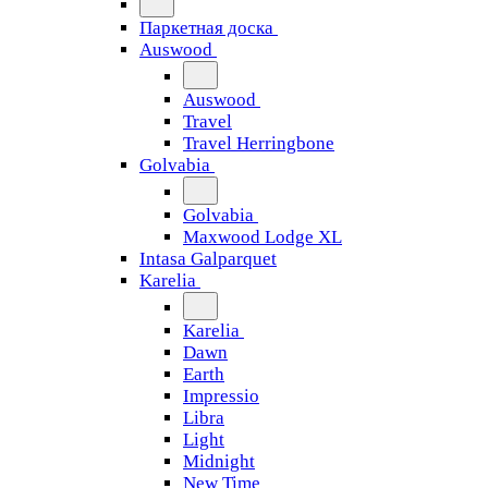
Паркетная доска
Auswood
Auswood
Travel
Travel Herringbone
Golvabia
Golvabia
Maxwood Lodge XL
Intasa Galparquet
Karelia
Karelia
Dawn
Earth
Impressio
Libra
Light
Midnight
New Time